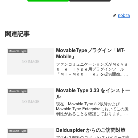
nobita
関連記事
MovableTypeプラグイン「MT-
Movable Type
Mobile」
ファンコミュニケーションズがＭｏｖａ
ｂｌｅ Ｔｙｐｅ用プラグインツール
「ＭＴ－Ｍｏｂｉｌｅ」を提供開始。作
成したＢｌｏｇが携帯電話から閲覧可能
に。日経プレスリリース携帯電話向けの
MovableTypeプラグインといえばMT4iが
Movable Type 3.33 をインストー
Movable Type
有名ですよね...
ル
現在、Movable Type 3.2以降および
Movable Type Enterpriseにおいてこの脆
弱性があることを確認しております。一
部の脆弱性については、それ以前のバー
ジョンにも含まれる可能性があります。
【重要】 Movable...
Baiduspider からのご訪問対策
Movable Type
アクセス解析のロボット/スパイダーの訪