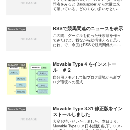
問者をみると Baiduspider から大量に来
て頂いている。どのくらい多いかという
と２番目に多い Googlebot の１０倍。こ
れはちょっと変だと思って調べてみると
出てくるわ出てくるわ、中国の有名...
RSSで競馬関連のニュースを表示
Movable Type
この間、グーグルを使った検索窓を作っ
てみたけど、我ながら結構使えると思っ
たね。で、今度はRSSで競馬関係のニュ
ースだけを集めたページを作ってみた。
毎日、「ＪＲＡのお知らせ」「サンス
ポ」「日刊スポーツ」「ラジオNIKKEI」
のページを巡回して...
Movable Type 4 をインストー
Movable Type
ル ＃２
自分用メモとして旧ブログ環境から新ブ
ログ環境への図式
Movable Type 3.31 修正版をイン
Movable Type
ストールしました
大変お待たせいたしました。本日より、
Movable Type 3.31日本語版 (以下、3.31-