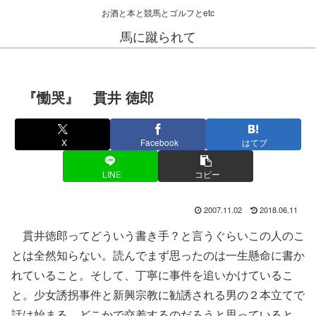
お酒と本と競馬とゴルフとetc
馬に蹴られて
『慟哭』 貫井 徳郎
X
Facebook
はてブ
LINE
コピー
2007.11.02
2018.06.11
貫井徳郎ってどういう書き手？と言うぐらいこの人のこ
とは全然知らない。読んでまず思ったのは一生懸命に書か
れていること。そして、丁寧に事件を追いかけているこ
と。少女誘拐事件と新興宗教に勧誘される男の２本立てで
話は始まる。どこかで交差するのだろうと思っていると