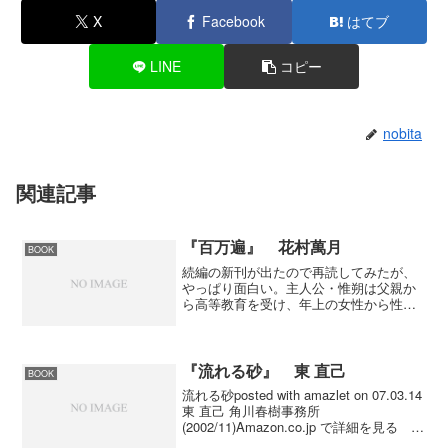
X
Facebook
はてブ
LINE
コピー
nobita
関連記事
『百万遍』 花村萬月
BOOK
続編の新刊が出たので再読してみたが、
やっぱり面白い。主人公・惟朔は父親か
ら高等教育を受け、年上の女性から性教
育を受けたおかげで年齢以上のしたたか
さを身につけて世に出てくる。花村萬月
氏の自伝的小説ということだが、これま
で書いている小説を読んだ...
『流れる砂』 東 直己
BOOK
流れる砂posted with amazlet on 07.03.14
東 直己 角川春樹事務所
(2002/11)Amazon.co.jp で詳細を見る 私
立探偵・畝原シリーズの第２作目。第１