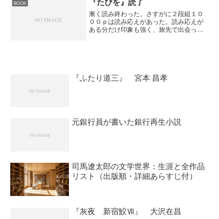
『たびを』読了
BOOK
ラソン」、『我が家のヒミ...
漸く読み終わった。さすがに２段組１０
００ｐは読み応えがあった。読み応えが
ある分だけ印象も強く、旅先で出会った
風景などは実際に花村氏が見たことを書
かれているのでその描写には圧倒される
ことや、「見たい！」という衝動にから
れることなど日本が広いと...
『ふたり道三』 宮本 昌孝
元銀行員が書いた銀行再生小説
司馬遼太郎の文学世界：生涯と全作品
リスト（出版順・詳細あらすじ付）
『灰夜 新宿鮫Ⅶ』 大沢在昌