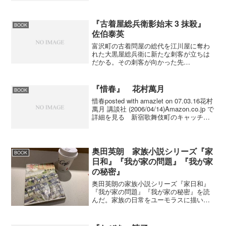
作目を読んでいないので登場人物のつな
がりはよく分...
『古着屋総兵衛影始末 3 抹殺』
BOOK
佐伯泰英
富沢町の古着問屋の総代を江川屋に奪わ
れた大黒屋総兵衛に新たな刺客が立ちは
だかる。その刺客が向かった先
は・・・。第３巻であっと驚くことが起
こってしまう。いくら何でもそれはない
でしょうと思ってしまったのは僕だけで
『惜春』 花村萬月
BOOK
はないでしょう。
惜春posted with amazlet on 07.03.16花村
萬月 講談社 (2006/04/14)Amazon.co.jp で
詳細を見る 新宿歌舞伎町のキャッチバ
ーに友達にそそのかされて勤め始めた佐
山君が、今度は京都・雄琴にある...
奥田英朗 家族小説シリーズ『家
BOOK
日和』『我が家の問題』『我が家
の秘密』
奥田英朗の家族小説シリーズ『家日和』
『我が家の問題』『我が家の秘密』を読
んだ。家族の日常をユーモラスに描いた
短編集でした。どの作品も、心がほっこ
りとしました。主人公が作家という言う
のがあり、『我が家の問題』の「妻とマ