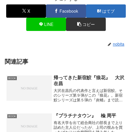
X
Facebook
はてブ
LINE
コピー
nobita
関連記事
帰ってきた新宿鮫『狼花』 大沢
BOOK
在昌
大沢在昌氏の代表作と言えば新宿鮫。そ
のシリーズ第９弾がこの『狼花』。新宿
鮫シリーズは第５弾の『炎蛹』まで読ん
だが、その後はご無沙汰していた。何故
この本を読んだかというと新宿鮫シリー
ズとは知らずに手に取ったら「あれま」
『プラチナタウン』 楡 周平
BOOK
ってな次第で。新宿鮫シリ...
有名大学を出て総合商社の部長まで上り
詰めた主人公だったが、上司の恨みを買
ったばかりに出世階段を踏み外した。そ