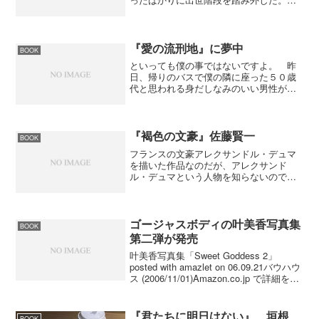
んなときに幼なじみが訪ねてきて財政破
綻している町の町長になってくれと言わ
れた。掛け違えたボタンだったが町長に
なって町の再生に乗り出す...
『愛の流刑地』に夢中
BOOK
といっても僕の事ではないですよ。 昨
日、帰りのバスで僕の隣に座った５０歳
代と思われる身だしなみのいい男性が夢
中になって本を読んでいた。僕も本を読
んでいたので最初は気がつかなかった
が、停留所が近くなったので本を閉じて
降りる準備をした。一番後ろ...
『褐色の文豪』佐藤賢一
BOOK
フランスの文豪アレクサンドル・デュマ
を描いた作品なのだが、アレクサンド
ル・デュマという人物を知らないので読
み始めたころは退屈で仕方がなかった。
それでも、我慢して（笑）読んでいると
アレクサンドル・デュマという人物のポ
ジティブな性格とあきれた金...
ゴージャスボディの叶美香写真集
BOOK
第二弾が発売
叶美香写真集「Sweet Goddess 2」
posted with amazlet on 06.09.21バウハウ
ス (2006/11/01)Amazon.co.jp で詳細を見
る 叶美香さんの写真集第二弾「Sweet
Goddess 2...
『君たちに明日はない』 垣根
BOOK