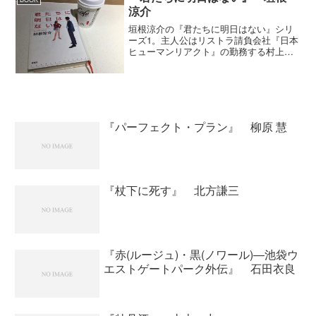
涼介
垣根涼介の『君たちに明日はない』シリ
ーズ1。主人公はリストラ請負会社『日本
ヒューマンリアクト』の勤務する村上真
介。彼は依頼された会社に出向きリスト
ラ候補に向き合う面接官。リストラと言
えば会社都合なわけで、しかもそれを別
会社に依頼しての事だけ...
『パーフェクト・プラン』 柳原 慧
『杖下に死す』 北方謙三
『赤(ルージュ)・黒(ノワール)―池袋ウ
エストゲートパーク外伝』 石田衣良