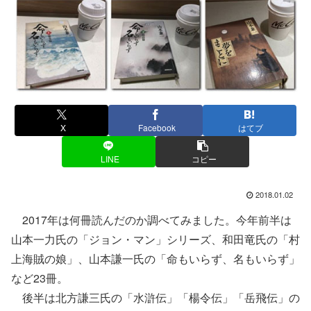
X
Facebook
はてブ
LINE
コピー
2018.01.02
2017年は何冊読んだのか調べてみました。今年前半は
山本一力氏の「ジョン・マン」シリーズ、和田竜氏の「村
上海賊の娘」、山本謙一氏の「命もいらず、名もいらず」
など23冊。
後半は北方謙三氏の「水滸伝」「楊令伝」「岳飛伝」の