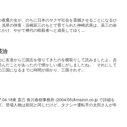
つ夜鷹の女が、のちに日本のヤクザ社会を震撼させることになるひ
 浅草の侠客・浜嶋辰三のもとで育てられた神崎武美は、辰三の命
かけ、やがて稀代の暗殺者へと成長してゆく...
英治
めに友達から三国志を借りてきたのを横取りして読みましたよ。吉
読んだことがあったので懐かしい感じがしましたね。 それにして
三国になるまでに時間が掛かり、三国それぞ...
on 07.04.18東 直己 角川春樹事務所 (2004/05)Amazon.co.jp で詳細を
ズ。登場人物は前回と同じだけど、タクシー運転手の太田さんが年