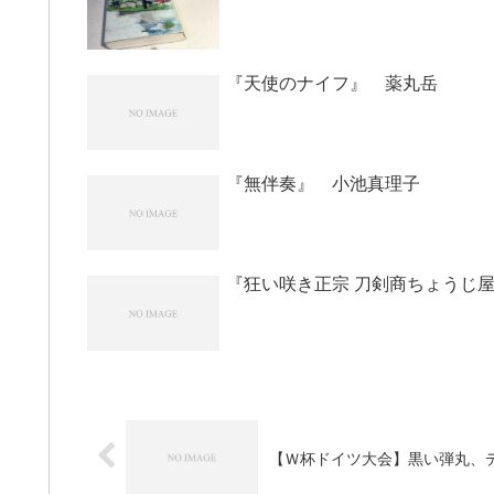
『天使のナイフ』 薬丸岳
『無伴奏』 小池真理子
『狂い咲き正宗 刀剣商ちょうじ
【Ｗ杯ドイツ大会】黒い弾丸、