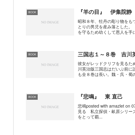
『羊の目』 伊集院静
BOOK
昭和８年、牡丹の彫り物をも
とりの男児を産み落とした。
を守るため幼くして恩人を手に
三国志１～８巻 吉川
BOOK
彼女がレッドクリフを見るた
川英治版三国志はだいぶ前に
も全８巻は長い。魏・呉・蜀の
『悲鳴』 東 直己
BOOK
悲鳴posted with amazlet 
見る 私立探偵・畝原シリー
をとって覇...