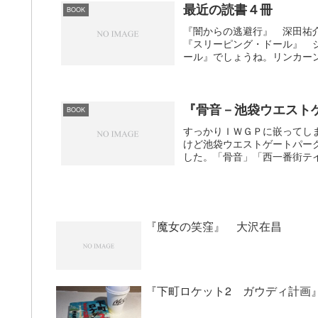
最近の読書４冊
BOOK
『闇からの逃避行』 深田祐
『スリーピング・ドール』 
ール』でしょうね。リンカーン
『骨音－池袋ウエスト
BOOK
すっかりＩＷＧＰに嵌ってし
けど池袋ウエストゲートパー
した。「骨音」「西一番街テイ
『魔女の笑窪』 大沢在昌
『下町ロケット2 ガウディ計画』