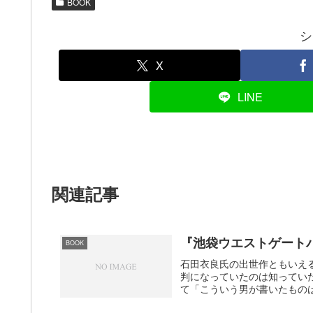
BOOK
シ
X
LINE
関連記事
『池袋ウエストゲート
BOOK
石田衣良氏の出世作ともいえ
判になっていたのは知ってい
て「こういう男が書いたものは