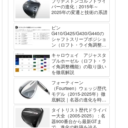
ブリヂストンゴルフドライ
バーの進化：2015年～
2025年の変遷と技術の系譜
ピン
G410/G425/G430/G440の
シャフトスリーブポジショ
ン（ロフト・ライ角調整機
能）について
キャロウェイ アジャスタ
ブルホーゼル（ロフト・ラ
イ角調整機能）の取り扱い
を徹底解説
フォーティーン
（Fourteen）ウェッジ歴代
モデル（2015-2025年）徹
底解説｜名器の進化を時系
列で辿る
タイトリスト歴代ドライバ
ー大全（2005-2025）：名
器900番台から最新GTま
で、進化の軌跡を辿る