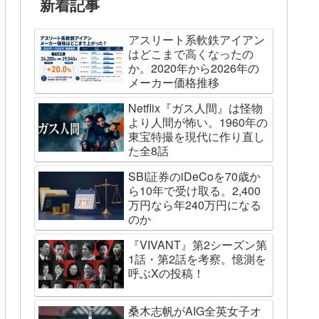
新着記事
アスリート系軟鉄アイアン
はどこまで高くなったの
か。2020年から2026年の
メーカー価格推移
Netflix『ガス人間』は怪物
より人間が怖い。1960年の
東宝特撮を現代に作り直し
た全8話
SBI証券のiDeCoを70歳か
ら10年で受け取る。2,400
万円なら年240万円になる
のか
『VIVANT』第2シーズン第
1話・第2話を考察。憶測を
呼ぶXの投稿！
桑木志帆がAIG全英女子オ