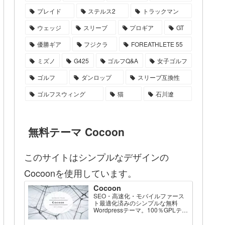
プレイド
ステルス2
トラックマン
ウェッジ
スリーブ
プロギア
GT
優勝ギア
フジクラ
FOREATHLETE 55
ミズノ
G425
ゴルフQ&A
女子ゴルフ
ゴルフ
ダンロップ
スリーブ互換性
ゴルフスウィング
猫
石川遼
無料テーマ Cocoon
このサイトはシンプルなデザインの
Cocoonを使用しています。
Cocoon
SEO・高速化・モバイルファース
ト最適化済みのシンプルな無料
Wordpressテーマ。100％GPLテー
マです。