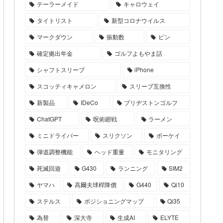
テーラーメイド
キャロウェイ
タイトリスト
新型コロナウイルス
マークダウン
振動数
ピン
確定拠出年金
ゴルフよもやま話
シャフトスリーブ
iPhone
スコッティキャメロン
スリーブ互換性
新製品
IDeCo
ブリヂストンゴルフ
ChatGPT
呪術廻戦
ラーメン
ミニドライバー
スリクソン
ボーケイ
弾道調整機能
ヘッド重量
モニタリング
死滅回遊
G430
ランニング
SIM2
ヤマハ
高爾夫球桿降價
G440
Qi10
ステルス
ポジショニングマップ
Qi35
為替
深大寺
生成AI
ELYTE