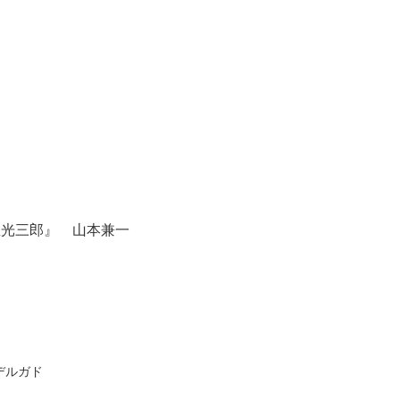
屋光三郎』 山本兼一
デルガド