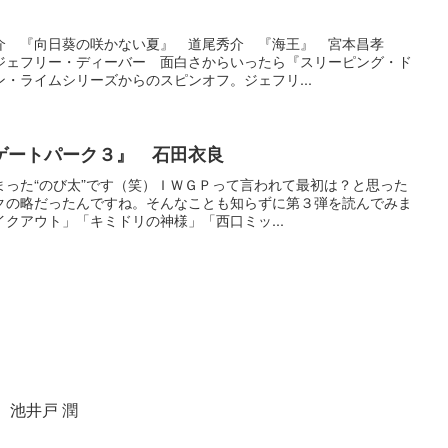
介 『向日葵の咲かない夏』 道尾秀介 『海王』 宮本昌孝
ジェフリー・ディーバー 面白さからいったら『スリーピング・ド
・ライムシリーズからのスピンオフ。ジェフリ...
ゲートパーク３』 石田衣良
まった“のび太”です（笑）ＩＷＧＰって言われて最初は？と思った
クの略だったんですね。そんなことも知らずに第３弾を読んでみま
クアウト」「キミドリの神様」「西口ミッ...
 池井戸 潤