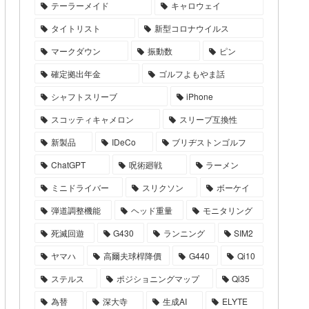
テーラーメイド
キャロウェイ
タイトリスト
新型コロナウイルス
マークダウン
振動数
ピン
確定拠出年金
ゴルフよもやま話
シャフトスリーブ
iPhone
スコッティキャメロン
スリーブ互換性
新製品
IDeCo
ブリヂストンゴルフ
ChatGPT
呪術廻戦
ラーメン
ミニドライバー
スリクソン
ボーケイ
弾道調整機能
ヘッド重量
モニタリング
死滅回遊
G430
ランニング
SIM2
ヤマハ
高爾夫球桿降價
G440
Qi10
ステルス
ポジショニングマップ
Qi35
為替
深大寺
生成AI
ELYTE