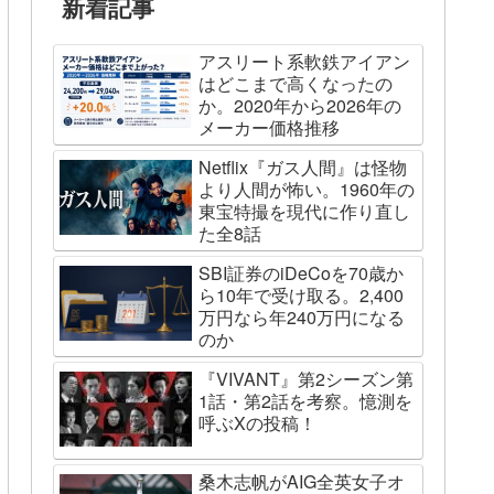
新着記事
アスリート系軟鉄アイアン
はどこまで高くなったの
か。2020年から2026年の
メーカー価格推移
Netflix『ガス人間』は怪物
より人間が怖い。1960年の
東宝特撮を現代に作り直し
た全8話
SBI証券のiDeCoを70歳か
ら10年で受け取る。2,400
万円なら年240万円になる
のか
『VIVANT』第2シーズン第
1話・第2話を考察。憶測を
呼ぶXの投稿！
桑木志帆がAIG全英女子オ