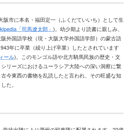
日、大阪市に本名・福田定一（ふくだていいち）として生
ikipedia「司馬遼太郎」
)。幼少期より読書に親しみ、
大阪外国語学校（現・大阪大学外国語学部）の蒙古語
、1943年に卒業（繰り上げ卒業）したとされています
ィール
)。このモンゴル語や北方騎馬民族の歴史・文
』シリーズにおけるユーラシア大陸への深い洞察に繋
、古今東西の書物を乱読したと言われ、その旺盛な知
ました。
）、学徒出陣により満州の戦車隊に配属されます。22歳