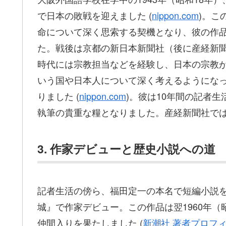
で日本の敗戦を迎えました (
nippon.com
)。こ
命について深く思索する契機となり、彼の作
た。戦後は京都の新日本新聞社（後に産経新
時代には宗教担当などを経験し、日本の宗教
いう国や日本人について深く考えるようにな
りました (
nippon.com
)。彼は10年間の記者
執筆の貴重な糧となりました。産経新聞社で
3. 作家デビューと歴史小説への道
記者生活の傍ら、福田定一の本名で短編小説を発
城』で作家デビュー。この作品は翌1960年（
仲間入りを果たしました (
新潮社 著者プロフ