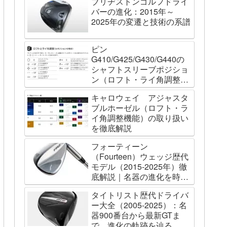
ブリヂストンゴルフドライ
バーの進化：2015年～
2025年の変遷と技術の系譜
ピン
G410/G425/G430/G440の
シャフトスリーブポジショ
ン（ロフト・ライ角調整機
能）について
キャロウェイ アジャスタ
ブルホーゼル（ロフト・ラ
イ角調整機能）の取り扱い
を徹底解説
フォーティーン
（Fourteen）ウェッジ歴代
モデル（2015-2025年）徹
底解説｜名器の進化を時系
列で辿る
タイトリスト歴代ドライバ
ー大全（2005-2025）：名
器900番台から最新GTま
で、進化の軌跡を辿る