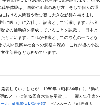
の戦争体験は、国家や組織のあり方、そして個人の運
品における人間観や歴史観に大きな影響を与えまし
聞社に吸収）に入社し、記者として活躍します。記者
が歴史の補助線を構成していることを認識し、日本と
ったといいます。これが作家としての原点の一つとな
生活で人間観察や社会への洞察を深め、これが後の小説
は文化部長なども務めています。
表していましたが、1959年（昭和34年）に『梟の
昭和35年）に第42回直木賞を受賞し、一躍人気作家の
ィール
,
司馬遼太郎記念館
)。ペンネーム「司馬遼太