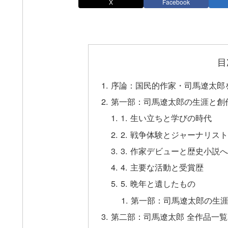
X
Facebook
目
序論：国民的作家・司馬遼太郎
第一部：司馬遼太郎の生涯と創
1. 生い立ちと学びの時代
2. 戦争体験とジャーナリス
3. 作家デビューと歴史小説
4. 主要な活動と受賞歴
5. 晩年と遺したもの
第一部：司馬遼太郎の生涯
第二部：司馬遼太郎 全作品一