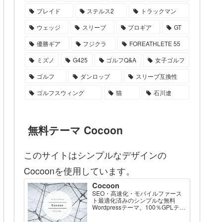
プレイド
ステルス2
トラックマン
ウェッジ
スリーブ
プロギア
GT
優勝ギア
フジクラ
FOREATHLETE 55
ミズノ
G425
ゴルフQ&A
女子ゴルフ
ゴルフ
ダンロップ
スリーブ互換性
ゴルフスウィング
猫
石川遼
無料テーマ Cocoon
このサイトはシンプルなデザインの
Cocoonを使用しています。
Cocoon
SEO・高速化・モバイルファース
ト最適化済みのシンプルな無料
Wordpressテーマ。100％GPLテー
マです。