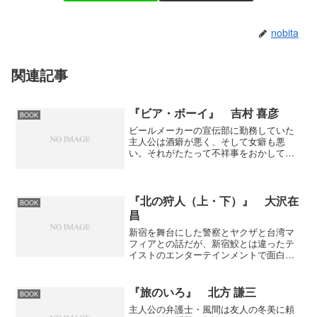
nobita
関連記事
『ビア・ボーイ』 吉村 喜彦
BOOK
ビールメーカーの宣伝部に勤務していた
主人公は酒癖が悪く、そして女癖も悪
い。それがたたって不祥事をおかして広
島に飛ばされることに。その広島では自
社のビールはシェア最下位で苦戦中。そ
んな場所に行っての奮闘記。酒癖は悪い
が、それがともでユーザーと...
『北の狩人（上・下）』 大沢在
BOOK
昌
新宿を舞台にした警察とヤクザと台湾マ
フィアとの話だが、新宿鮫とは違ったテ
イストのエンターテインメントで面白
い。主人公は若くて気持ちが真っ直ぐな
青年。鍛えられた身体で機敏な動き。そ
れなのに格闘シーンが少ないのはちょっ
『旅のいろ』 北方 謙三
BOOK
と残念かな。話が２転３転し...
主人公の弁護士・風間は友人の冬美に頼