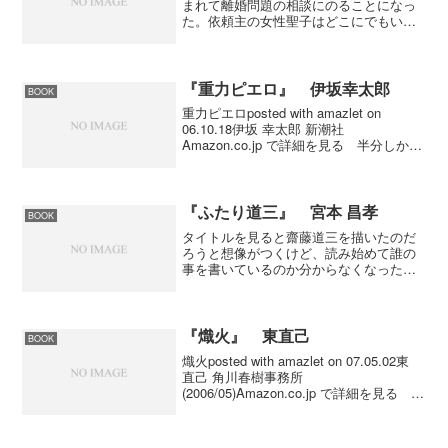
まれて離婚問題の相談にのることになっ
た。依頼主の女性聖子はどこにでもいる
普通の女性なのに、気になる。聖子は相
手に対してとことん尽くすタイプであり
ながら、相手の男性に惜しげもなくお金
を使う。そして、儲けるつ...
『重力ピエロ』 伊坂幸太郎
BOOK
重力ピエロposted with amazlet on
06.10.18伊坂 幸太郎 新潮社
Amazon.co.jp で詳細を見る 半分しか血
のつながりがない「私」と、弟の
「春」。春は、私の母親がレイプされた
ときに身ごもった子である。ある...
『ふたり道三』 宮本 昌孝
BOOK
タイトルを見ると齋藤道三を描いたのだ
ろうと想像がつくけど、読み始めて誰の
事を書いているのか分からなくなった。
物語は刀工・櫂扇派を継承したおどろ丸
が刀鍛冶青江派の裏青江衆に襲撃される
ところから始まる。前半はおどろ丸の物
語で、名を次々と変え斉藤...
『熾火』 東直己
BOOK
熾火posted with amazlet on 07.05.02東
直己 角川春樹事務所
(2006/05)Amazon.co.jp で詳細を見る 私
立探偵・畝原シリーズ。東直己は怒って
いる。腐敗した道警に、世の中に。探
偵。畝原が大切に思...