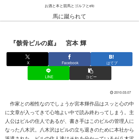
お酒と本と競馬とゴルフとetc
馬に蹴られて
『骸骨ビルの庭』 宮本 輝
X
Facebook
はてブ
LINE
コピー
2010.03.07
作家との相性なのでしょうか宮本輝作品はスッと心の中
に文章が入ってきて心地よい中で読み終わってしまう。主
人公はビルの住人であるが、書き手はこのビルの管理人に
なった八木沢。八木沢はビルの立ち退きのために本社から
派遣された。ビルの住人達はそれを分かっているが八木沢