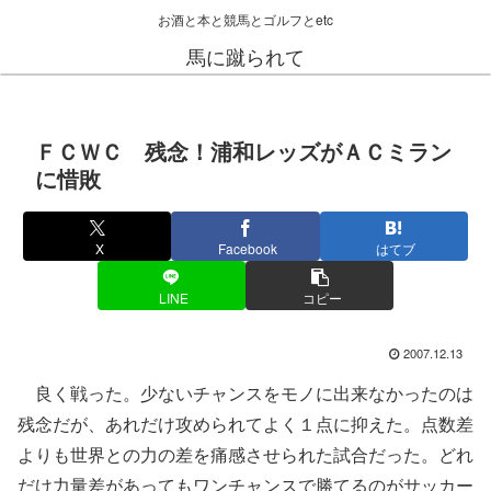
お酒と本と競馬とゴルフとetc
馬に蹴られて
ＦＣＷＣ 残念！浦和レッズがＡＣミラン
に惜敗
X
Facebook
はてブ
LINE
コピー
2007.12.13
良く戦った。少ないチャンスをモノに出来なかったのは
残念だが、あれだけ攻められてよく１点に抑えた。点数差
よりも世界との力の差を痛感させられた試合だった。どれ
だけ力量差があってもワンチャンスで勝てるのがサッカー