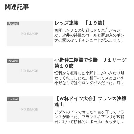
関連記事
レッズ連勝－【１９節】
Football
再開したＪ１の初戦はＦＣ東京だった
が、永井の待望のゴールと新加入のポン
テの豪快なミドルシュートが決まって２
－１で快勝。ようやく新加入のポンテと
マリアッチが機能してきたね。これで、
鹿嶋との勝ち点差は７となった。５位ま
でが勝ち点８差以内にいるだ...
小野伸二復帰で快勝 Ｊ１リーグ
Football
第１０節
怪我から復帰した小野伸二がいきなり魅
せてくれましたね。相手のミスとはいえ
小野ならではのロングパスだった。終了
間際に永井がだめ押しを決めて２－０で
快勝。次の日にＧ大阪が負けたのでトッ
プに返り咲いた。ただ、ＧＫの都築が右
【Ｗ杯ドイツ大会】フランス決勝
Football
足の後十字じん帯損傷とい...
進出
ジダンのＰＫで奪った１点を守ってフラ
ンスが勝った。フランスのアンリが広範
囲に動いて積極的にボールにタッチして
いるのに対し、ポルトガルのパウレタは
ほとんどボールにさわれず見せ場は１回