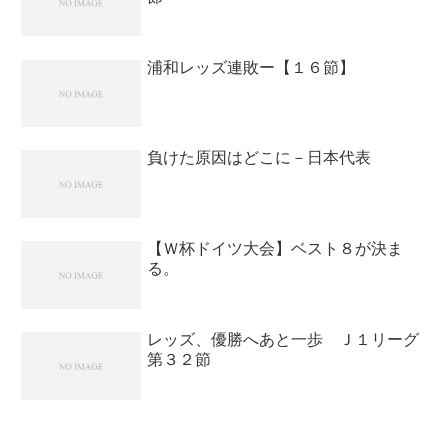
浦和レッズ連敗ー【１６節】
負けた原因はどこに－日本代表
【Ｗ杯ドイツ大会】ベスト８が決ま
る。
レッズ、優勝へあと一歩 Ｊ１リーグ
第３２節