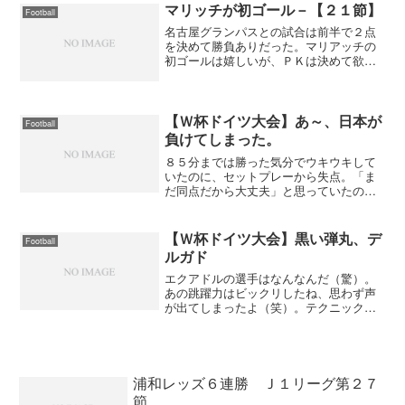
だけ。フランスのＤＦはベテランだけに
マリッチが初ゴール－【２１節】
Football
動かないＦＷなら押さえ込...
名古屋グランパスとの試合は前半で２点
を決めて勝負ありだった。マリアッチの
初ゴールは嬉しいが、ＰＫは決めて欲し
かったね。後半、達也が出てきたけど無
理は怪我の具合は大丈夫なの？順位 浦
和レッズ ３位↑ 勝点３６ １０勝６
分５負
【Ｗ杯ドイツ大会】あ～、日本が
Football
負けてしまった。
８５分までは勝った気分でウキウキして
いたのに、セットプレーから失点。「ま
だ同点だから大丈夫」と思っていたのに
残り１分で失点「まだ、ロスタイムがあ
る」。それなのに、またもや失点
「・・・・」。凄くブルーな気分だ。日
【Ｗ杯ドイツ大会】黒い弾丸、デ
Football
本 １－３ オーストラリア
ルガド
エクアドルの選手はなんなんだ（驚）。
あの跳躍力はビックリしたね、思わず声
が出てしまったよ（笑）。テクニックは
それほどではないけど身体能力が凄い。
とにかく前へ前へというサッカーは見て
いて面白い。スペインもエクアドルも点
差をつけても攻撃の手を緩...
浦和レッズ６連勝 Ｊ１リーグ第２７
節