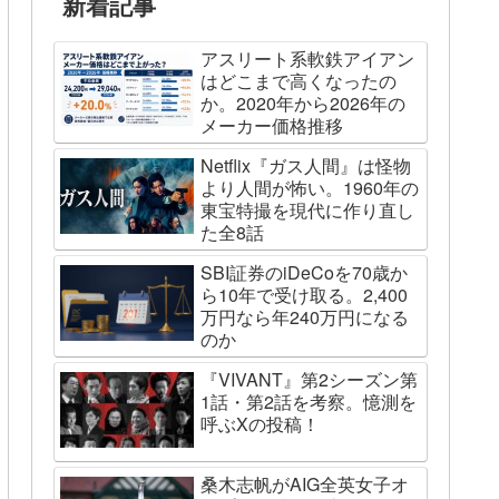
新着記事
アスリート系軟鉄アイアン
はどこまで高くなったの
か。2020年から2026年の
メーカー価格推移
Netflix『ガス人間』は怪物
より人間が怖い。1960年の
東宝特撮を現代に作り直し
た全8話
SBI証券のiDeCoを70歳か
ら10年で受け取る。2,400
万円なら年240万円になる
のか
『VIVANT』第2シーズン第
1話・第2話を考察。憶測を
呼ぶXの投稿！
桑木志帆がAIG全英女子オ