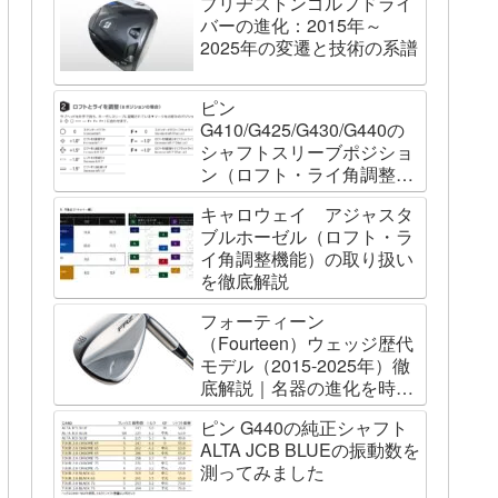
ブリヂストンゴルフドライ
バーの進化：2015年～
2025年の変遷と技術の系譜
ピン
G410/G425/G430/G440の
シャフトスリーブポジショ
ン（ロフト・ライ角調整機
能）について
キャロウェイ アジャスタ
ブルホーゼル（ロフト・ラ
イ角調整機能）の取り扱い
を徹底解説
フォーティーン
（Fourteen）ウェッジ歴代
モデル（2015-2025年）徹
底解説｜名器の進化を時系
列で辿る
ピン G440の純正シャフト
ALTA JCB BLUEの振動数を
測ってみました