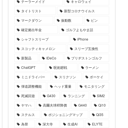
テーラーメイド
キャロウェイ
タイトリスト
新型コロナウイルス
マークダウン
振動数
ピン
確定拠出年金
ゴルフよもやま話
シャフトスリーブ
iPhone
スコッティキャメロン
スリーブ互換性
新製品
IDeCo
ブリヂストンゴルフ
ChatGPT
呪術廻戦
ラーメン
ミニドライバー
スリクソン
ボーケイ
弾道調整機能
ヘッド重量
モニタリング
死滅回遊
G430
ランニング
SIM2
ヤマハ
高爾夫球桿降價
G440
Qi10
ステルス
ポジショニングマップ
Qi35
為替
深大寺
生成AI
ELYTE