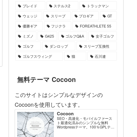
プレイド
ステルス2
トラックマン
ウェッジ
スリーブ
プロギア
GT
優勝ギア
フジクラ
FOREATHLETE 55
ミズノ
G425
ゴルフQ&A
女子ゴルフ
ゴルフ
ダンロップ
スリーブ互換性
ゴルフスウィング
猫
石川遼
無料テーマ Cocoon
このサイトはシンプルなデザインの
Cocoonを使用しています。
Cocoon
SEO・高速化・モバイルファース
ト最適化済みのシンプルな無料
Wordpressテーマ。100％GPLテー
マです。