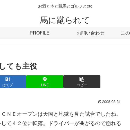
お酒と本と競馬とゴルフとetc
馬に蹴られて
PROFILE
お問い合わせ
この
しても主役
はてブ
LINE
コピー
2008.03.31
ＯＮＥオープンは天国と地獄を見た試合でしたね。
をして４２位に転落。ドライバーが曲がるので崩れる