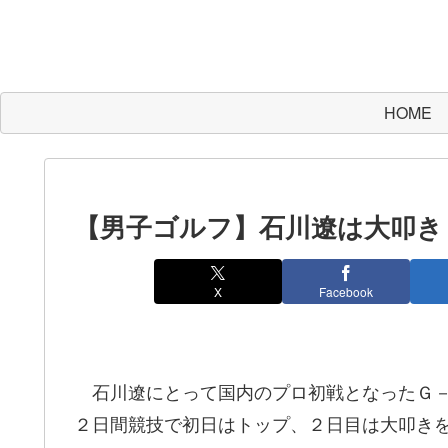
HOME
【男子ゴルフ】石川遼は大叩き
X
Facebook
石川遼にとって国内のプロ初戦となったＧ－
２日間競技で初日はトップ、２日目は大叩き