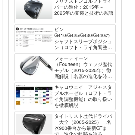
ブリヂストンゴルフドライ
バーの進化：2015年～
2025年の変遷と技術の系譜
ピン
G410/G425/G430/G440の
シャフトスリーブポジショ
ン（ロフト・ライ角調整機
能）について
フォーティーン
（Fourteen）ウェッジ歴代
モデル（2015-2025年）徹
底解説｜名器の進化を時系
列で辿る
キャロウェイ アジャスタ
ブルホーゼル（ロフト・ラ
イ角調整機能）の取り扱い
を徹底解説
タイトリスト歴代ドライバ
ー大全（2005-2025）：名
器900番台から最新GTま
で、進化の軌跡を辿る