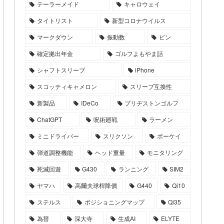
テーラーメイド
キャロウェイ
タイトリスト
新型コロナウイルス
マークダウン
振動数
ピン
確定拠出年金
ゴルフよもやま話
シャフトスリーブ
iPhone
スコッティキャメロン
スリーブ互換性
新製品
IDeCo
ブリヂストンゴルフ
ChatGPT
呪術廻戦
ラーメン
ミニドライバー
スリクソン
ボーケイ
弾道調整機能
ヘッド重量
モニタリング
死滅回遊
G430
ランニング
SIM2
ヤマハ
高爾夫球桿降價
G440
Qi10
ステルス
ポジショニングマップ
Qi35
為替
深大寺
生成AI
ELYTE