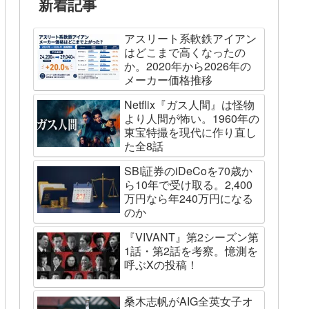
新着記事
アスリート系軟鉄アイアン
はどこまで高くなったの
か。2020年から2026年の
メーカー価格推移
Netflix『ガス人間』は怪物
より人間が怖い。1960年の
東宝特撮を現代に作り直し
た全8話
SBI証券のiDeCoを70歳か
ら10年で受け取る。2,400
万円なら年240万円になる
のか
『VIVANT』第2シーズン第
1話・第2話を考察。憶測を
呼ぶXの投稿！
桑木志帆がAIG全英女子オ