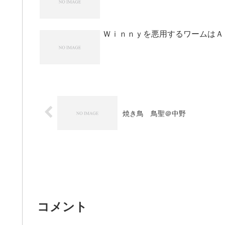
Ｗｉｎｎｙを悪用するワームはＡ
焼き鳥 鳥聖＠中野
コメント