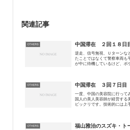
関連記事
中国滞在 ２回１８日
OTHERS
逆走、信号無視、Ｕターンな
たことではなくて警察車両も
が中に待機しているけど、ボケ
中国滞在 ３回７日目
OTHERS
一度、中国の美容院に行って
国人の美人美容師が経営する
ビックリです。技術的には上手
福山雅治のスズキ・ト
OTHERS