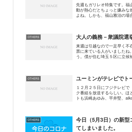
先週もガリレオ特集です。福
動が熱心だとちょっと嫌みな
よね。しかも、福山雅治の場合
大人の義務－衆議院選
OTHERS
来週は引越なので一足早く不
票に来ている人がいましたね
う。僕が住む埼玉５区に立候補
ユーミンがテレビでト
OTHERS
１２月２５日にフジテレビで
ク番組を放送するらしい。ほ
トも浜崎あゆみ、平井堅、aik
今日（5月3日）の新型
OTHERS
てしまいました。