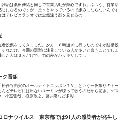
山雅治は桑田佳祐と同じで営業活動が熱心ですね。ふつう、営業活
感じになるのですが、堂々とやっているので嫌みにならないんです
はテレビとラジオでは全然違う顔を見せるの...
挙
在者投票をしてきました。夕方、６時過ぎに行ったのですが結構投
。それだけ、今回の選挙に注目している人が多いと言うことでしょ
した人は３人だけで、力の差がハッキリして...
ーク番組
「松任谷由実のオールナイトニッポンＴＶ」という一夜限りのトー
とんどテレビには出ないユーミンが喋って歌うのだから驚き。ゲス
o、小室哲哉、槇原敬之、藤井隆など多彩...
コロナウイルス 東京都では91人の感染者が発生し