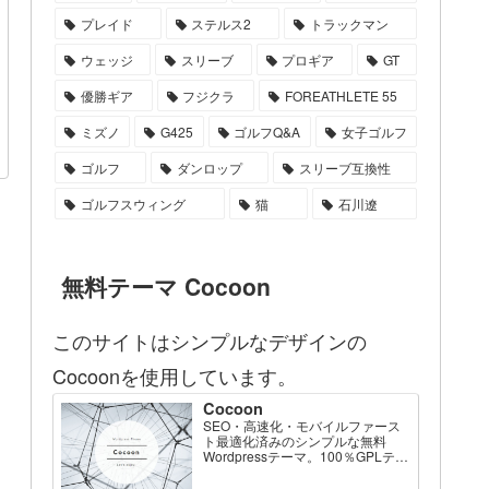
プレイド
ステルス2
トラックマン
ウェッジ
スリーブ
プロギア
GT
優勝ギア
フジクラ
FOREATHLETE 55
ミズノ
G425
ゴルフQ&A
女子ゴルフ
ゴルフ
ダンロップ
スリーブ互換性
ゴルフスウィング
猫
石川遼
無料テーマ Cocoon
このサイトはシンプルなデザインの
Cocoonを使用しています。
Cocoon
SEO・高速化・モバイルファース
ト最適化済みのシンプルな無料
Wordpressテーマ。100％GPLテー
マです。