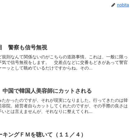
nobita
目 警察も信号無視
ど規則なんて関係ないのがこちらの道路事情。これは、一般に限っ
平気で信号無視をします。 交差点などに交番もどきがあって警官
ーッとして眺めているだけですからね。その...
 中国で韓国人美容師にカットされる
みたかったのですが、それが現実になりました。行ってきたのは韓
美容院。経営者自らカットしてくれたのですが、その手際の良さは
いとは言えませんが、それなりに整えてくれ...
ーキングＦＭを聴いて（１１／４）