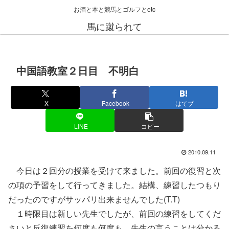
お酒と本と競馬とゴルフとetc
馬に蹴られて
中国語教室２日目 不明白
X
Facebook
はてブ
LINE
コピー
2010.09.11
今日は２回分の授業を受けて来ました。前回の復習と次
の項の予習をして行ってきました。結構、練習したつもり
だったのですがサッパリ出来ませんでした(T.T)
１時限目は新しい先生でしたが、前回の練習をしてくだ
さいと反復練習を何度も何度も。先生の言うことは分かる