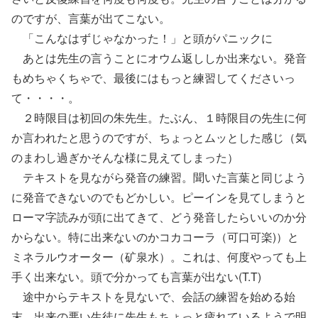
のですが、言葉が出てこない。
「こんなはずじゃなかった！」と頭がパニックに
あとは先生の言うことにオウム返ししか出来ない。発音
もめちゃくちゃで、最後にはもっと練習してくださいっ
て・・・・。
２時限目は初回の朱先生。たぶん、１時限目の先生に何
か言われたと思うのですが、ちょっとムッとした感じ（気
のまわし過ぎかそんな様に見えてしまった）
テキストを見ながら発音の練習。聞いた言葉と同じよう
に発音できないのでもどかしい。ピーインを見てしまうと
ローマ字読みが頭に出てきて、どう発音したらいいのか分
からない。特に出来ないのかコカコーラ（可口可楽)）と
ミネラルウオーター（矿泉水）。これは、何度やっても上
手く出来ない。頭で分かっても言葉が出ない(T.T)
途中からテキストを見ないで、会話の練習を始める始
末。出来の悪い生徒に先生もちょっと疲れているようで明