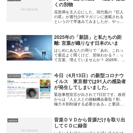
くの別物
花形満を主人公にした、現代風の『巨人
の星』が週刊少年マガジンに連載される
というので早速みてみましたが、やっぱ
り全然違う物でしたね。クールでお坊ち
ゃまの花形満が軟弱で小さな少年だった
りして。『巨人の星』が放送されていた
2025年の「新語」と私たちの距
OTHERS
時代と現代ではいろんな意...
離: 言葉が織りなす日本のいま
はじめにあなたの周りで「あれ、これっ
て最近よく聞くけど、意味わかる？」っ
て言葉、増えていませんか？ 2025年、日
本の言葉は驚くほどのスピードで進化
中！ つい先日も、知人と話していて「そ
れ、エモいよね」と言われ、一瞬思考が
今日（4月13日）の新型コロナウ
OTHERS
停止しました。「エ...
イルス 東京都では91人の感染者
が発生してしまいました。
緊急事態宣言が出されて7日目です。政府
からは『人と人との接触機会最低７割、
極力８割削減する必要がある』と要請が
出ていますが、都心への通勤する人は結
構いました。私も今日は出勤日なので新
宿まで行きましたが、朝の通勤電車は空
音楽ＤＶＤから音源だけを取り出
netjuke
いていましたが、帰りは...
してＣＤに録音
いろいろなフリーソフトを試してみたけ