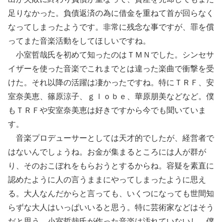
足りなかった。負債返済の為に借金を重ねて首が回らなく
なってしまったようです。非常に残念な事ですが、罪を償
ってまた音楽活動をしてほしいですね。
小室哲哉氏を初めて知ったのはＴＭＮでした。シンセサ
イザーを使った音楽でこれまでとは違った楽曲で衝撃を受
けた。それ以降の活躍は凄かったですね。特にＴＲＦ、安
室奈美恵、篠原涼子、ｇｌｏｂｅ、華原朋美などなど。僕
もＴＲＦや安室奈美恵は好きですから今でも聞いていま
す。
音楽プロデューサーとしては天才的でしたが、経営者で
はないんでしょうね。お金が集まるところには人が群が
り、そのおこぼれをもらおうとするからね。容疑を素直に
認めたように人の言うままにやってしまったように思え
る。大人なんだからと言っても、いくつになっても世間知
らずな大人はいっぱいいると思う。特に芸術家などはそう
だと思う。小室哲哉氏が作った音楽は汚れていないし、僕