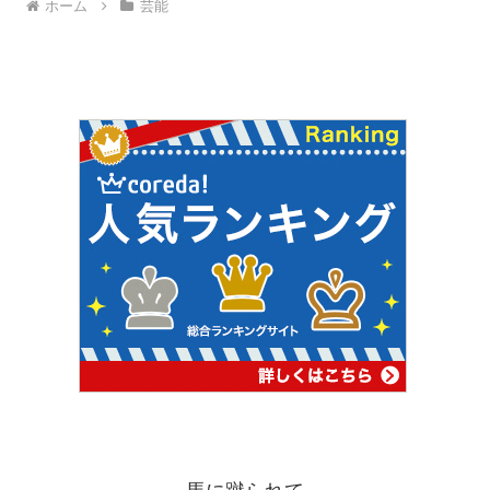
ホーム
芸能
馬に蹴られて