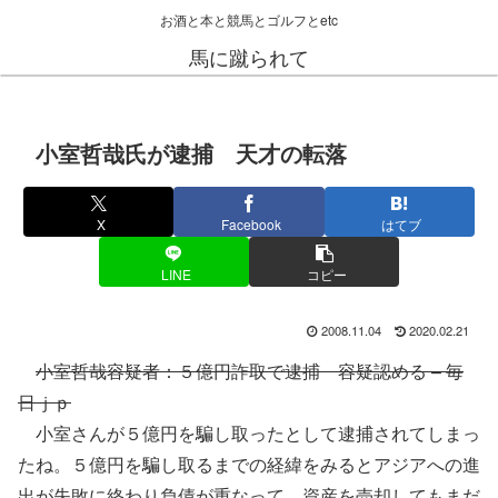
お酒と本と競馬とゴルフとetc
馬に蹴られて
小室哲哉氏が逮捕 天才の転落
X
Facebook
はてブ
LINE
コピー
2008.11.04
2020.02.21
小室哲哉容疑者：５億円詐取で逮捕 容疑認める – 毎
日ｊｐ
小室さんが５億円を騙し取ったとして逮捕されてしまっ
たね。５億円を騙し取るまでの経緯をみるとアジアへの進
出が失敗に終わり負債が重なって、資産を売却してもまだ