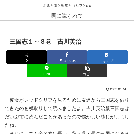
お酒と本と競馬とゴルフとetc
馬に蹴られて
三国志１～８巻 吉川英治
X
Facebook
はてブ
LINE
コピー
2009.01.14
彼女がレッドクリフを見るために友達から三国志を借り
てきたのを横取りして読みましたよ。吉川英治版三国志は
だいぶ前に読んだことがあったので懐かしい感じがしまし
たね。
それにしても全８巻は長い。魏・呉・蜀の三国になるま