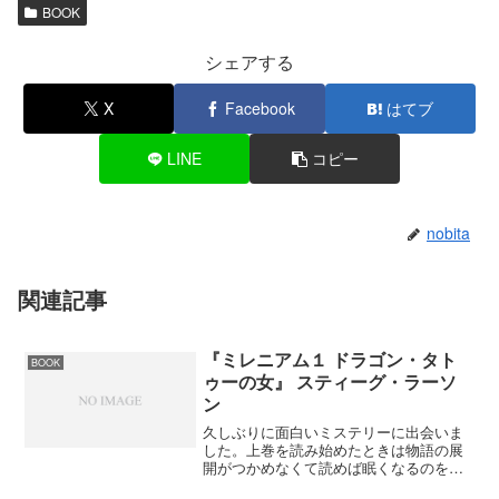
BOOK
シェアする
X
Facebook
はてブ
LINE
コピー
nobita
関連記事
『ミレニアム１ ドラゴン・タト
BOOK
ゥーの女』 スティーグ・ラーソ
ン
久しぶりに面白いミステリーに出会いま
した。上巻を読み始めたときは物語の展
開がつかめなくて読めば眠くなるのを繰
り返していた。ミカエルが名誉毀損の罪