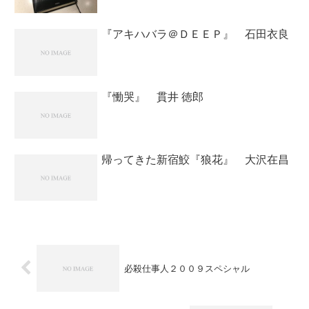
『アキハバラ＠ＤＥＥＰ』 石田衣良
『慟哭』 貫井 徳郎
帰ってきた新宿鮫『狼花』 大沢在昌
必殺仕事人２００９スペシャル