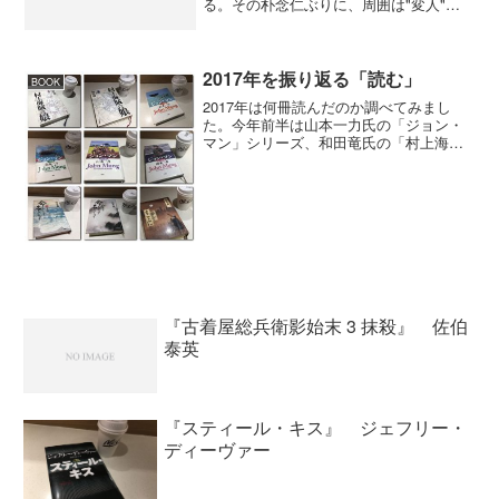
る。その朴念仁ぶりに、周囲は"変人"と
いう称号を与えた。だが彼はこう考えて
いた。エリートは、国家を守るため、身
を捧げるべきだ。私はそれに従って生き
ているにすぎない、と。...
2017年を振り返る「読む」
BOOK
2017年は何冊読んだのか調べてみまし
た。今年前半は山本一力氏の「ジョン・
マン」シリーズ、和田竜氏の「村上海賊
の娘」、山本謙一氏の「命もいらず、名
もいらず」など23冊。 後半は北方謙三
氏の「水滸伝」「楊令伝」「岳飛伝」の
水滸伝シリーズの38...
『古着屋総兵衛影始末 3 抹殺』 佐伯
泰英
『スティール・キス』 ジェフリー・
ディーヴァー