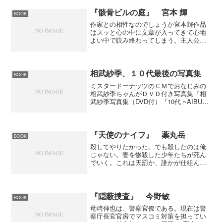
を受けてウダウダとやっているときはど
こが面白いのかと思ったけど、リスベッ
『骸骨ビルの庭』 宮本 輝
BOOK
トの登場でちょっと面白く...
作家との相性なのでしょうか宮本輝作品
はスッと心の中に文章が入ってきて心地
よい中で読み終わってしまう。主人公は
ビルの住人であるが、書き手はこのビル
の管理人になった八木沢。八木沢はビル
の立ち退きのために本社から派遣され
た。ビルの住人達はそれを分...
相武紗季、１０代最後の写真集
BOOK
ミスタードーナッツのＣＭでおなじみの
相武紗季ちゃんがＤＶＤ付き写真集『相
武紗季写真集（DVD付）『10代 ~AIBU
LOVE LIVE FILE~』』を発売した。水着
はこれが最後というのだからファンには
堪らない一冊になるね。これまではＣ
Ｍ...
『天使のナイフ』 薬丸岳
BOOK
殺してやりたかった。でも殺したのは俺
じゃない。妻を惨殺した少年たちが死ん
でいく。これは天罰か、誰かが仕組んだ
罠なのか。「裁かれなかった真実」と必
死に向き合う男を描いた感動作!第51回江
戸川乱歩賞受賞作。少年犯罪をテーマに
した作品だが新人とは...
『隠蔽捜査』 今野敏
BOOK
竜崎伸也は、警察官僚である。現在は警
察庁長官官房でマスコミ対策を担ってい