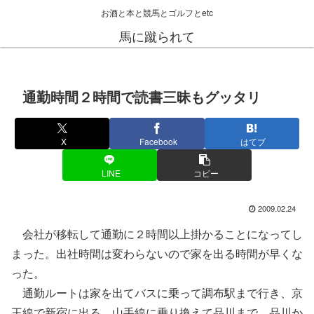
お酒と本と競馬とゴルフとetc
馬に蹴られて
通勤時間２時間で読書三昧もグッタリ
X
Facebook
はてブ
LINE
コピー
2009.02.24
会社が移転して通勤に２時間以上掛かることになってし
まった。出社時間は変わらないので家を出る時間が早くな
った。
通勤ルートは家を出てバスに乗って調布駅まで行き、京
王線で新宿に出る。山手線に乗り換えて品川まで。品川か