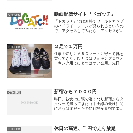
で、もう大丈夫と思ったら大間違い。新
宿に着いたらＪＲ全線が運転中止。 品
川までのルートを駅員に聞い...
動画配信サイト『ドガッチ』
OTHERS
『ドガッチ』では無料でワールドカップ
のハイライトシーンが見られるというの
で、アクセスしてみたら「アクセスが集
中しているので・・・」だって。お昼休
みに見ている人が多いのでしょうか？テ
レビをもっと楽しむインターネット ド
２足で１万円
OTHERS
ガッチ
仕事の帰りにＡＢＣマートに寄って靴を
買ってきた。ひとつはジョギング＆ウォ
ーキング用でひとつはオフ会用。先日、
深大寺のまわりを散歩したら環境がいい
のとウォーキングしている人が多かった
ので僕も歩いてみた。とりあえず手持ち
の靴で歩いたけど、どうせ...
新宿から７０００円
OTHERS
昨日、彼女は出張で遅くなり新宿からタ
クシーで帰ってきた（中央線の最終に間
に合うはずだったのに何故か新宿で降り
てしまった）。前はさいたま市だったの
で新宿からタクシーだと２万円近く掛か
るけど、今度は７０００円と激安。彼女
「深夜料金で７０００円だ...
休日の高速、千円で走り放題
OTHERS