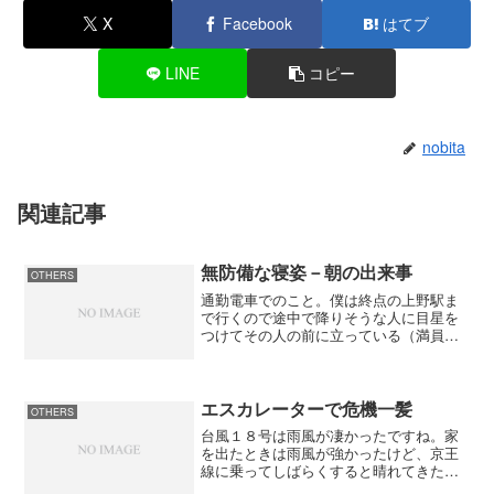
X
Facebook
はてブ
LINE
コピー
nobita
関連記事
無防備な寝姿－朝の出来事
OTHERS
通勤電車でのこと。僕は終点の上野駅ま
で行くので途中で降りそうな人に目星を
つけてその人の前に立っている（満員電
車は疲れるから座りたいからね）。今日
は大宮駅か赤羽駅で降りそうな雰囲気を
した女の子の前に立った。しかし、大宮
駅では降りなかった。座っ...
エスカレーターで危機一髪
OTHERS
台風１８号は雨風が凄かったですね。家
を出たときは雨風が強かったけど、京王
線に乗ってしばらくすると晴れてきた。
台風がそれていたのは分かっていたの