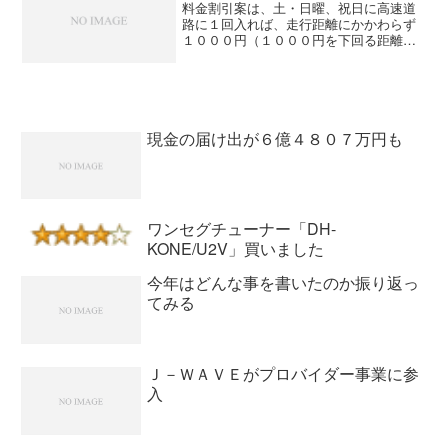
料金割引案は、土・日曜、祝日に高速道
路に１回入れば、走行距離にかかわらず
１０００円（１０００円を下回る距離は
実額）の定額とする。首都高速や阪神高
速などは除く見通しだ。休日の高速、千
円で走り放題...ＥＴＣ限定で政府・与党
案 - YOMIUR...
現金の届け出が６億４８０７万円も
ワンセグチューナー「DH-
KONE/U2V」買いました
今年はどんな事を書いたのか振り返っ
てみる
Ｊ－ＷＡＶＥがプロバイダー事業に参
入