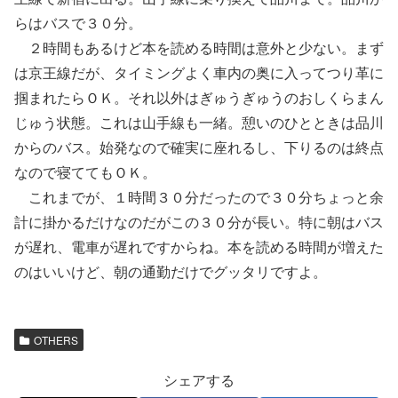
らはバスで３０分。
２時間もあるけど本を読める時間は意外と少ない。まず
は京王線だが、タイミングよく車内の奥に入ってつり革に
掴まれたらＯＫ。それ以外はぎゅうぎゅうのおしくらまん
じゅう状態。これは山手線も一緒。憩いのひとときは品川
からのバス。始発なので確実に座れるし、下りるのは終点
なので寝ててもＯＫ。
これまでが、１時間３０分だったので３０分ちょっと余
計に掛かるだけなのだがこの３０分が長い。特に朝はバス
が遅れ、電車が遅れですからね。本を読める時間が増えた
のはいいけど、朝の通勤だけでグッタリですよ。
OTHERS
シェアする