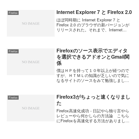
エンジンを組み込んでIEで表示してくれ
るアドオンがあった。早速、インストー
ルして使ってみた...
Internet Explorer 7 と Firefox 2.0
Firefox
ほぼ同時期に Internet Explorer 7 と
Firefox 2.0 のブラウザの新バージョンが
リリースされた。それまで、Internet
Explorer を中心に使っていたけど今年の
７月に Firefox を使い始めたらこっ...
Firefoxのソース表示でエディタ
Firefox
を選択できるアドオンとGmail関
係
僕はＨＰを持って１０年以上が経つので
すが、ＨＴＭＬの知識が乏しいので気に
なるサイトのソースをみて勉強しまし
た。だから、気になったサイトがあると
ソースを見る癖がある。ITmedia Biz.ID：
LifeHackでは「使えるツール」を紹介し
Firefox3がちょっと速くなりまし
Firefox
て...
た
Firefox高速化成功 - 日記やら独り言やら
レビューやら何かしらの方法論 こちら
にFirefoxを高速化する方法がありました
ので使わせていただきました。ちょっと
速くなったような気がしますが、ライブ
ブックマークの読み込みは相変わらずで