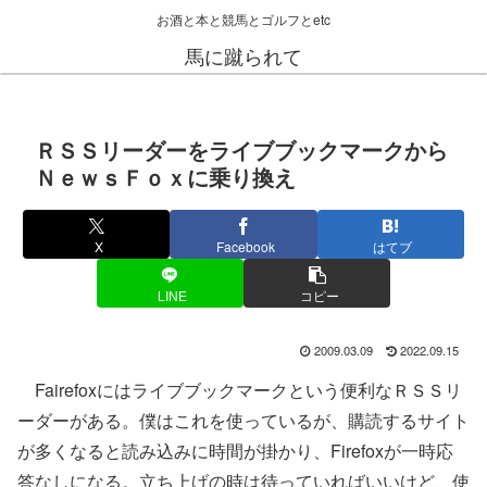
お酒と本と競馬とゴルフとetc
馬に蹴られて
ＲＳＳリーダーをライブブックマークから
ＮｅｗｓＦｏｘに乗り換え
X
Facebook
はてブ
LINE
コピー
2009.03.09
2022.09.15
Fairefoxにはライブブックマークという便利なＲＳＳリ
ーダーがある。僕はこれを使っているが、購読するサイト
が多くなると読み込みに時間が掛かり、Firefoxが一時応
答なしになる。立ち上げの時は待っていればいいけど、使