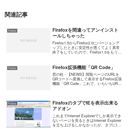
関連記事
Firafoxを間違ってアンインスト
Firefox
ールしちゃった
Firefox1.5からFirefox2.0にバージョンア
ップしたときに安定性が悪くてよく異常
終了をしていたので、Firefox1.5をもう一
度インストールして２つのバージョンを
使っていた。しかし、最近は安定して動
くようになってきていたので...
Firefox拡張機能「QR Code」
Firefox
窓の杜 - 【NEWS】閲覧ページのURLを
QRコードへ変換して表示するFirefox拡張
機能「QR Code」これで、いちいちURL
をメールで携帯に送らなくて済みます
ね。感謝、感謝。
FirafoxのタブでIEを表示出来る
Firefox
アドオン
これまでInternet Explorerでしか表示でき
ないページを見るときはInternet Explorer
を立ち上げるしかなかったが、タブにIE