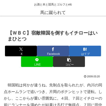
お酒と本と競馬とゴルフとetc
馬に蹴られて
【ＷＢＣ】宿敵韓国を倒すもイチローはい
まひとつ
X
Facebook
はてブ
LINE
コピー
2009.03.20
韓国戦は何かが違うね。先制点を取られたが、内川の同
点ホームランで追いつき、片岡のポテンヒットで逆転。し
かし、ここからが重い雰囲気に。４回、７回とイチローの
前にランナーを溜めたが結果は凡打で無得点。７回に田中