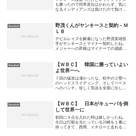
も勝ったので同率首位はかわらず。気に
なるインディアンズは負けたので負け数
では並んだ。ヤンキースの残り試合はあ
と７。最後まで目が離せない。東地
区 勝 負 勝率ヤンキース
野茂くんがヤンキースと契約－Ｍ
Baseball
91 64 .587レッ...
ＬＢ
デビルレイズを解雇になった野茂英雄投
手がヤンキースとマイナー契約したね。
メジャーへの昇格はマイナーでの成績次
第だろうけど、彼ならやってくれると思
う。今年のヤンキースは投手陣が弱いか
らなかなか連勝できない。プレーオフ進
【ＷＢＣ】 韓国に勝っていよい
Baseball
出の為にもここは野茂君の...
よ世界一へ
７回の猛攻は凄かったな。松中の２塁へ
のヘッドスライディング、そしてベース
へのパンチ。珍しく気迫を全面に出して
見ているこっちまで熱くなってしまった
よ。多村のバント失敗は仕方ないにして
も福留はよく打った。あの広い球場でホ
【ＷＢＣ】 日本がキューバを倒
Baseball
ームランとは驚いた。両チ...
して世界一に
初回に４点を入れた時は嬉しかったね。
今日は打順を当たっている川崎を１番に
持ってきて、西岡、イチローと走れる上
位打線が上手く機能した。４点取ったけ