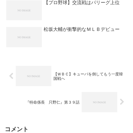
【プロ野球】交流戦はパリーグ上位
松坂大輔が衝撃的なＭＬＢデビュー
【ＷＢＣ】キューバを倒してもう一度韓
国戦へ
『特命係長 只野仁』第３９話
コメント