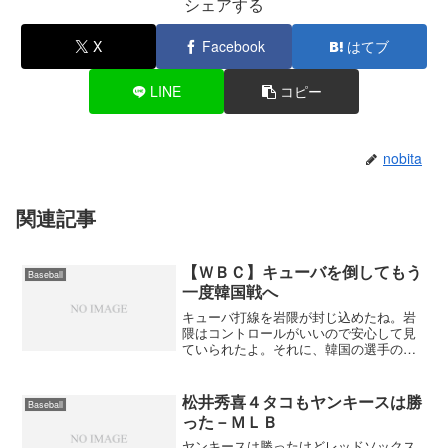
シェアする
X
Facebook
はてブ
LINE
コピー
nobita
関連記事
【ＷＢＣ】キューバを倒してもう
Baseball
一度韓国戦へ
キューバ打線を岩隈が封じ込めたね。岩
隈はコントロールがいいので安心して見
ていられたよ。それに、韓国の選手のよ
うにボールを見るような事はせずにどん
どん振ってきてくれるのもよかった。当
たれば飛ぶけど、芯に当たらないところ
松井秀喜４タコもヤンキースは勝
Baseball
にコントロールされていた...
った－ＭＬＢ
ヤンキースは勝ったけどレッドソックス