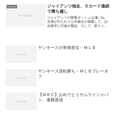
ど先発の松坂は立ち上がりから球があれ
てストレートは走っていたけどスライダ
ジャイアンツ独走、５カード連続
Baseball
ーが高めに浮いていたね。...
で勝ち越し
ジャイアンツの開幕ダッシュは凄いね。
先発が打たれても中継ぎが我慢して、試
合後半に打線が奮起。そして、新ストッ
パーの豊田がキッチリ抑える。昨日は内
海がいいピッチングをして完投。今日は
グローバーが打たれても、林が打たれて
も、李と小久保が打って勝...
ヤンキースが単独首位－ＭＬＢ
ヤンキース逆転勝ち－ＭＬＢプレーオ
フ
【ＷＢＣ】おめでとうサムライジャパ
ン。連覇達成