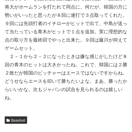
将大がホームランを打たれて同点に。何だが、韓国の方に
勢いがいったと思ったが８回に連打で３点取ってくれた。
９回には先頭打者のイチローがヒットで出て、中島が送っ
て当たっている青木がヒットで１点を追加。実に理想的な
点の取り方を最終回でやっと出来た。９回は藤川が抑えて
ゲームセット。
２－１から２－２になったときは嫌な感じがしたけど８
回の青木のヒットは大きかったね。これで、韓国には２勝
２敗だが韓国のピッチャーはエースではないですからね。
どうせならエースを叩いて勝ちたいよな。まあ、勝ったか
らいいかな。次もジャパンの試合を見られるのは嬉しい
ね。
Baseball