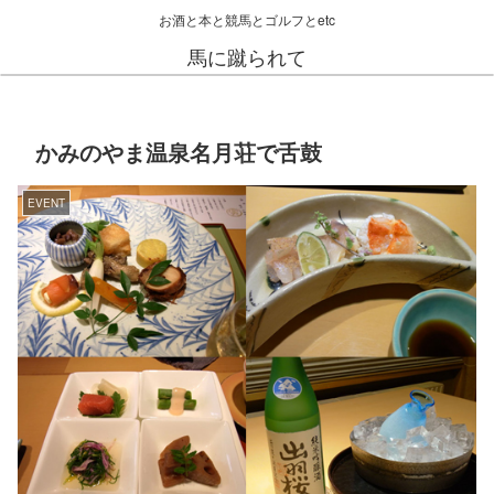
お酒と本と競馬とゴルフとetc
馬に蹴られて
かみのやま温泉名月荘で舌鼓
EVENT