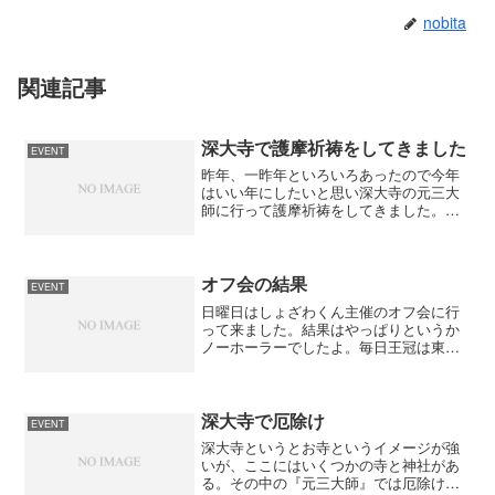
nobita
関連記事
深大寺で護摩祈祷をしてきました
EVENT
昨年、一昨年といろいろあったので今年
はいい年にしたいと思い深大寺の元三大
師に行って護摩祈祷をしてきました。元
三大師には2006年に厄除けで行ってきま
したがそれ以来です。 祈祷時間は深大
寺のＨＰで確認して１１時の祈祷に間に
合うように３０分前に...
オフ会の結果
EVENT
日曜日はしょざわくん主催のオフ会に行
って来ました。結果はやっぱりというか
ノーホーラーでしたよ。毎日王冠は東京
の馬場を見て予想とは裏腹にシャルゲー
ムとテレグノシスの馬連１点、京都大賞
典は甘い期待でチャクラからナリタセン
チュリー、アドマイヤグル...
深大寺で厄除け
EVENT
深大寺というとお寺というイメージが強
いが、ここにはいくつかの寺と神社があ
る。その中の『元三大師』では厄除け