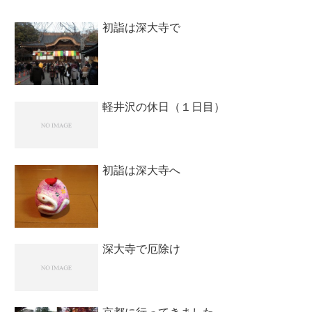
初詣は深大寺で
軽井沢の休日（１日目）
初詣は深大寺へ
深大寺で厄除け
京都に行ってきました