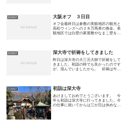
（祈願成就）をやってくれる。手続きと
しては境内にある申し込み所で所定の用
紙に書き込むだけ。祈祷の金額は３千
円、５千円、１万円、３万円、...
大阪オフ ３日目
EVENT
オフ会最終日は倉敷の美観地区の観光と
高松ウィンズへの２８万馬券の換金。美
観地区では白壁の家屋敷やなまこ壁を見
たり、土産物やを覗いたりした。また、
僕の我が儘で大原美術館にも行って来
た。昼は、讃岐うどんのおろしぶっかけ
を舌鼓。高松ウィンズへはs...
深大寺で祈祷をしてきました
EVENT
昨日は深大寺の大三元大師で祈祷をして
きました。初詣の時でも良かったのです
が、混んでいましたから。 祈祷は午前
１０時から１時間おきに行われます。１
１時過ぎに受付をすまし、１２時の祈祷
の時間まで門前にある茶屋で甘酒を頂き
ました。 日だまりで彼女...
初詣は深大寺
EVENT
あけましておめでとうございます。 今
年も初詣は深大寺に行ってきました。今
の仕事に就いてからは三が日は休めない
ので今年は1月4日に行きました。お昼は
門前にある青木屋さんでお蕎麦をいただ
きました。大衆食堂の雰囲気があり、大
勢の家族連れで賑わって...