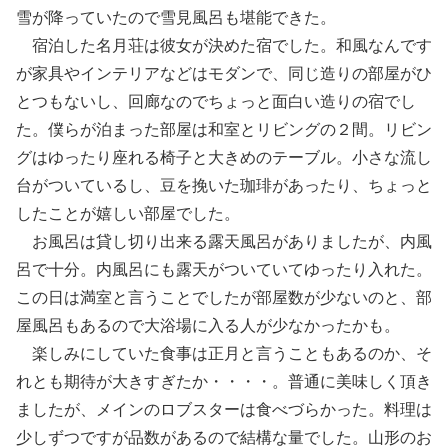
雪が降っていたので雪見風呂も堪能できた。
宿泊した名月荘は彼女が決めた宿でした。和風なんです
が家具やインテリアなどはモダンで、同じ造りの部屋がひ
とつもないし、回廊なのでちょっと面白い造りの宿でし
た。僕らが泊まった部屋は和室とリビングの２間。リビン
グはゆったり座れる椅子と大きめのテーブル。小さな流し
台がついているし、豆を挽いた珈琲があったり、ちょっと
したことが嬉しい部屋でした。
お風呂は貸し切り出来る露天風呂がありましたが、内風
呂で十分。内風呂にも露天がついていてゆったり入れた。
この日は満室と言うことでしたが部屋数が少ないのと、部
屋風呂もあるので大浴場に入る人が少なかったかも。
楽しみにしていた食事は正月と言うこともあるのか、そ
れとも期待が大きすぎたか・・・・。普通に美味しく頂き
ましたが、メインのロブスターは食べづらかった。料理は
少しずつですが品数があるので結構な量でした。山形のお