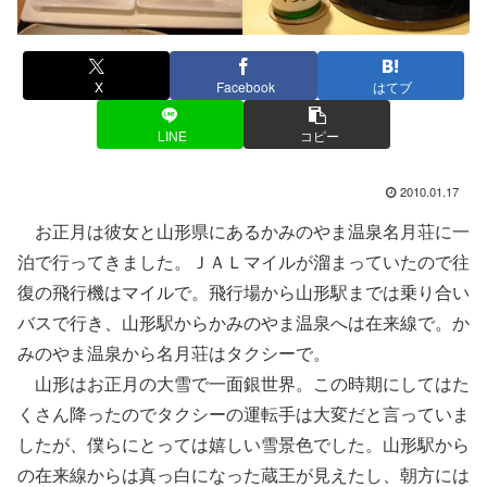
X
Facebook
はてブ
LINE
コピー
2010.01.17
お正月は彼女と山形県にあるかみのやま温泉名月荘に一
泊で行ってきました。ＪＡＬマイルが溜まっていたので往
復の飛行機はマイルで。飛行場から山形駅までは乗り合い
バスで行き、山形駅からかみのやま温泉へは在来線で。か
みのやま温泉から名月荘はタクシーで。
山形はお正月の大雪で一面銀世界。この時期にしてはた
くさん降ったのでタクシーの運転手は大変だと言っていま
したが、僕らにとっては嬉しい雪景色でした。山形駅から
の在来線からは真っ白になった蔵王が見えたし、朝方には