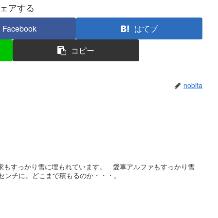
ェアする
Facebook
はてブ
コピー
nobita
が家もすっかり雪に埋もれています。 愛車アルファもすっかり雪
9センチに。どこまで積もるのか・・・。