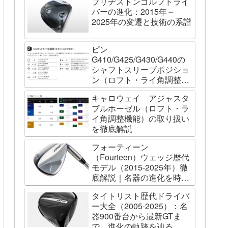
ブリヂストンゴルフドライ
バーの進化：2015年～
2025年の変遷と技術の系譜
ピン
G410/G425/G430/G440の
シャフトスリーブポジショ
ン（ロフト・ライ角調整機
能）について
キャロウェイ アジャスタ
ブルホーゼル（ロフト・ラ
イ角調整機能）の取り扱い
を徹底解説
フォーティーン
（Fourteen）ウェッジ歴代
モデル（2015-2025年）徹
底解説｜名器の進化を時系
列で辿る
タイトリスト歴代ドライバ
ー大全（2005-2025）：名
器900番台から最新GTま
で、進化の軌跡を辿る