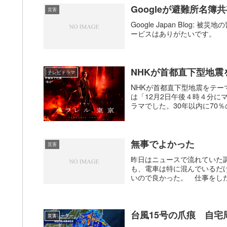
Googleが避難所名簿
災害
Google Japan Blo
ービスはありがたいです。
NHKが首都直下型地
テレビドラマ
NHKが首都直下型地震をテ
は「12月2日午後４時４分に
ラマでした。30年以内に70％
無事でよかった
災害
昨日はニュースで流れていた
も、電車は特に混んでいるだ
いので良かった。 仕事をした
台風15号の爪痕 自
災害