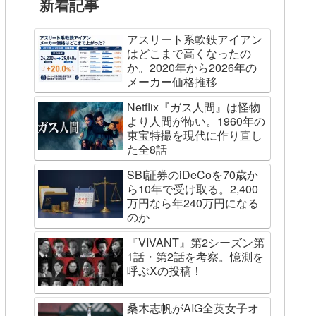
新着記事
アスリート系軟鉄アイアン
はどこまで高くなったの
か。2020年から2026年の
メーカー価格推移
Netflix『ガス人間』は怪物
より人間が怖い。1960年の
東宝特撮を現代に作り直し
た全8話
SBI証券のiDeCoを70歳か
ら10年で受け取る。2,400
万円なら年240万円になる
のか
『VIVANT』第2シーズン第
1話・第2話を考察。憶測を
呼ぶXの投稿！
桑木志帆がAIG全英女子オ