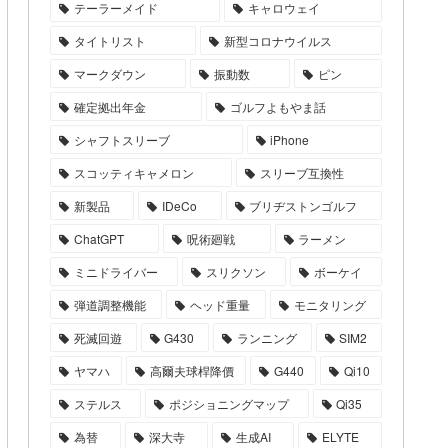
テーラーメイド
キャロウェイ
タイトリスト
新型コロナウイルス
マークダウン
振動数
ピン
確定拠出年金
ゴルフよもやま話
シャフトスリーブ
iPhone
スコッティキャメロン
スリーブ互換性
新製品
IDeCo
ブリヂストンゴルフ
ChatGPT
呪術廻戦
ラーメン
ミニドライバー
スリクソン
ボーケイ
弾道調整機能
ヘッド重量
モニタリング
死滅回遊
G430
ランニング
SIM2
ヤマハ
高爾夫球桿降價
G440
Qi10
ステルス
ポジショニングマップ
Qi35
為替
深大寺
生成AI
ELYTE