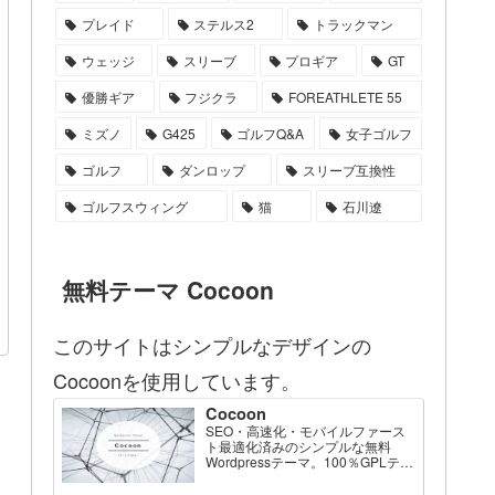
プレイド
ステルス2
トラックマン
ウェッジ
スリーブ
プロギア
GT
優勝ギア
フジクラ
FOREATHLETE 55
ミズノ
G425
ゴルフQ&A
女子ゴルフ
ゴルフ
ダンロップ
スリーブ互換性
ゴルフスウィング
猫
石川遼
無料テーマ Cocoon
このサイトはシンプルなデザインの
Cocoonを使用しています。
Cocoon
SEO・高速化・モバイルファース
ト最適化済みのシンプルな無料
Wordpressテーマ。100％GPLテー
マです。