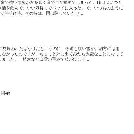
の影響で強い雨脚が窓を叩く音で目が覚めてしまった。昨日はいつも
本酒を飲んで、いい気持ちでベッドに入った。で、いつものように
が午前1時。その時は、雨は降っていたけ...
雪に見舞われたばかりだというのに、今週も凄い雪が。朝方には雨
しなかったのですが、ちょっと外に出てみたら大変なことになって
ました。 植木などは雪の重みで枝がひしゃ...
ス開始