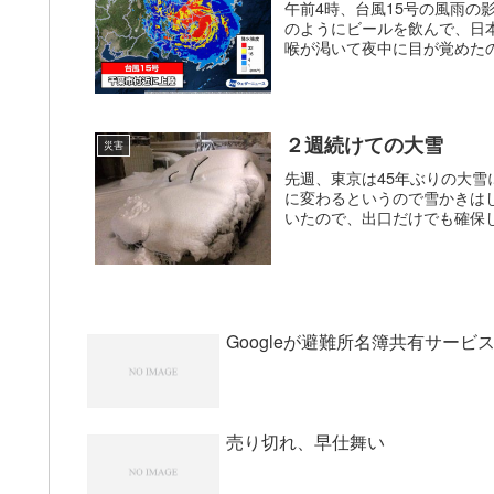
午前4時、台風15号の風雨
のようにビールを飲んで、日
喉が渇いて夜中に目が覚めたの
２週続けての大雪
災害
先週、東京は45年ぶりの大
に変わるというので雪かきは
いたので、出口だけでも確保し
Googleが避難所名簿共有サービ
売り切れ、早仕舞い