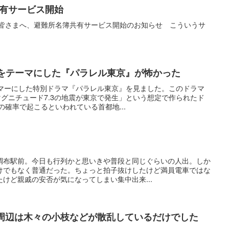
共有サービス開始
g: 被災地の皆さまへ、避難所名簿共有サービス開始のお知らせ こういうサ
震をテーマにした『パラレル東京』が怖かった
ーマーにした特別ドラマ『パラレル東京』を見ました。このドラマ
マグニチュード7.3の地震が東京で発生」という想定で作られたド
の確率で起こるといわれている首都地...
調布駅前。今日も行列かと思いきや普段と同じぐらいの人出。しか
けでもなく普通だった。ちょっと拍子抜けしたけど満員電車ではな
けど親戚の安否が気になってしまい集中出来...
宅周辺は木々の小枝などが散乱しているだけでした