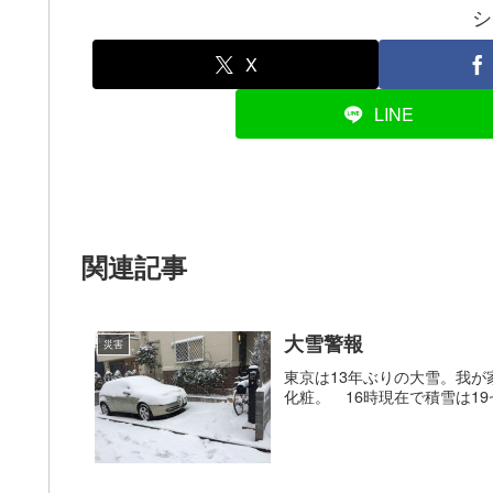
シ
X
LINE
関連記事
大雪警報
災害
東京は13年ぶりの大雪。我
化粧。 16時現在で積雪は1