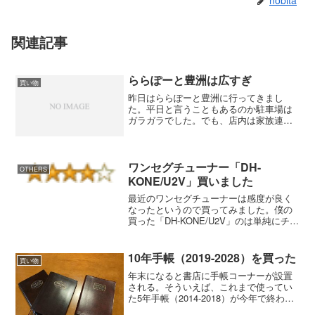
nobita
関連記事
ららぽーと豊洲は広すぎ
買い物
昨日はららぽーと豊洲に行ってきまし
た。平日と言うこともあるのか駐車場は
ガラガラでした。でも、店内は家族連れ
が多くて子供が走り回っていました。
話では大きいと聞いていましたがこれほ
ど大きいとは。コの字型になっている建
物でしかも左右にショップが...
ワンセグチューナー「DH-
OTHERS
KONE/U2V」買いました
最近のワンセグチューナーは感度が良く
なったというので買ってみました。僕の
買った「DH-KONE/U2V」のは単純にチュ
ーナー機能だけですが、上位機種の「DH-
KONE4G/U2DS」はデジタルラジオ、４
ＧＢのメモリが付いています。使ってみ
10年手帳（2019-2028）を買った
買い物
て...
年末になると書店に手帳コーナーが設置
される。そういえば、これまで使ってい
た5年手帳（2014-2018）が今年で終わる
ので、また5年手帳を買おうかと思った