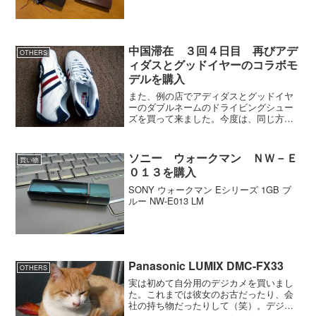
が、どうせ書くことも少ないし、それな
らもう少し長い期間の手帳を買ったみよ
うと思い、今年...
中国滞在 ３回４日目 再びアデ
OTHERS
ィダスとグッドイヤーのコラボモ
デルを購入
また、例の店でアディダスとグッドイヤ
ーのダブルネームのドライビングシュー
ズを買って来ました。今度は、同じ方の
ホワイトバージョンです。前回のブラッ
クバージョンの方は部分的にナイロンが
使われていましたが、その部分がスウェ
ソニー ウォークマン ＮＷ－Ｅ
買い物
ードやレザーになっていま...
０１３を購入
SONY ウォークマン Eシリーズ 1GB ブ
ルー NW-E013 LM
Panasonic LUMIX DMC-FX33
OTHERS
実は初めて自分用のデジカメを買いまし
た。これまでは彼女のお古だったり、会
社の持ち物だったりして（笑）。デジカ