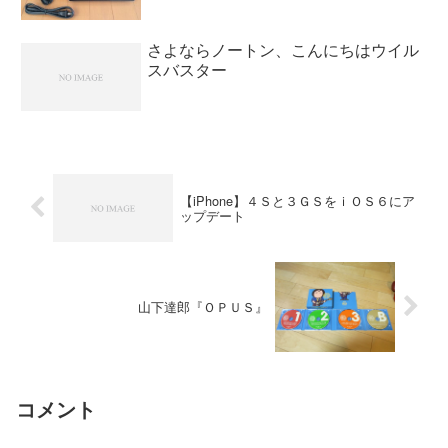
さよならノートン、こんにちはウイル
スバスター
【iPhone】４Ｓと３ＧＳをｉＯＳ６にア
ップデート
山下達郎『ＯＰＵＳ』
コメント