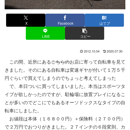
X
Facebook
はてブ
LINE
コピー
2012.10.04
2020.07.30
この間、近所にある
こちらの
お店に寄って自転車を見て
きました。そのにある自転車は変速ギヤが付いて１万５千
円ぐらいで買えてしまうのでちょっと考えてしまった
で、本日ついに買ってしまいました。本当はスポーツタ
イプが欲しかったのですが、駐輪場に放置プレイになるこ
とが多いのでどこにでもあるオーソドックスなタイプの自
転車にしました。
お値段は本体（１６８００円）＋保険料（２７００円）
で２万円でおつりがきました。２７インチの６段変則、カ