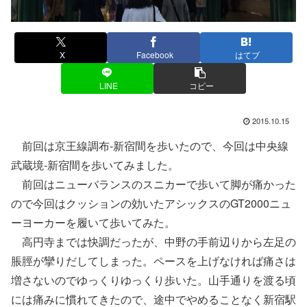
X
Facebook
はてブ
LINE
コピー
2015.10.15
前回は京王線調布-新宿間を歩いたので、今回は中央線
武蔵境-新宿間を歩いてみました。
前回はニューバランスのスニカーで歩いて脚が痛かった
ので今回はクッションの効いたアシックスのGT2000ニュ
ーヨーカーを履いて歩いてみた。
高円寺までは快調だったが、中野の手前辺りから左足の
脹脛が攣りだしてしまった。ペースを上げなければ痛さは
増さないのでゆっくりゆっくり歩いた。山手通りを渡る頃
には痛みに慣れてきたので、途中でやめることなく新宿駅