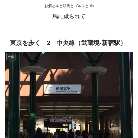
お酒と本と競馬とゴルフとetc
馬に蹴られて
東京を歩く 2 中央線（武蔵境-新宿駅）
散歩