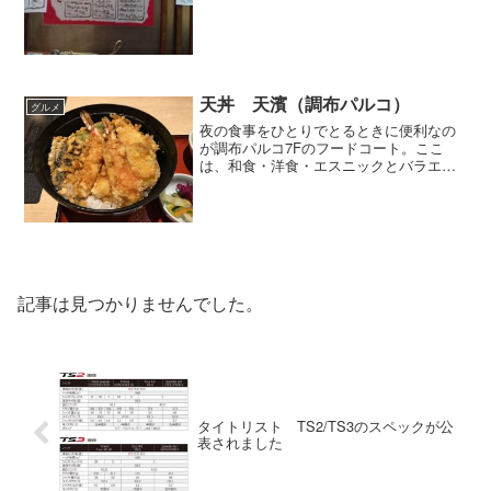
天丼 天濱（調布パルコ）
グルメ
夜の食事をひとりでとるときに便利なの
が調布パルコ7Fのフードコート。ここ
は、和食・洋食・エスニックとバラエテ
ィに富んでいて便利です。今日は最近凝
っている天丼を食べようと思い天濱さん
にお邪魔しました。 天ぷら屋さんは昼
は天丼、夜はコースという...
記事は見つかりませんでした。
タイトリスト TS2/TS3のスペックが公
表されました