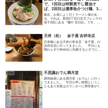
定で発売するのはテリヤキ...
で、1回目は特製煮干し醤油そ
ば、2回目は濃厚魚介つけ麺、3回
目は肉たくさんガーリック塩つけ
最近、お昼によく行くラーメン屋があ
麺をいただきました。
る。それは、新宿3丁目の京王フレンテの
地下2回にある『麺や 百日紅』です。京
王フレンテの地下は飲食街になっていま
すが、『麺や 百日紅』は他の店と違って
オープンな感じでした。ですから、店に
天丼（松） 金子屋 吉祥寺店
グルメ
どのぐらいの客が入っ...
日本橋にある天丼の有名店「金子屋」の
吉祥寺店に行ってきました。 平日にも
関わらず11時40分に到着するとすでに店
の前に行列が出来ていました(^_^;)。2階
が店なので、建物の中に入ると階段にも
人が。待つこと40分でようやく入店する
ことが出来...
不思議おでん満月堂
グルメ
調布銀座にある満月堂（おでん）に行っ
てきました。 平日の早い時間というこ
ともあり先客はカウンターに男性客が1名
だけ。店員さんにはどこでもいいですよ
と言われたが、彼女とふたりなのでカウ
ンターに座った。 カウンターの前には
大皿がズラッと並んでい...