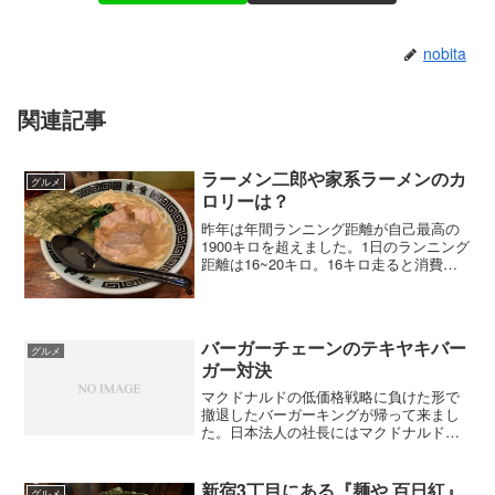
nobita
関連記事
ラーメン二郎や家系ラーメンのカ
グルメ
ロリーは？
昨年は年間ランニング距離が自己最高の
1900キロを超えました。1日のランニング
距離は16~20キロ。16キロ走ると消費カ
ロリーは1000kcalでした。走った後はビ
ールを飲んでカレーやパスタを食べてい
ました。特にカロリー計算などしたこと
はな...
バーガーチェーンのテキヤキバー
グルメ
ガー対決
マクドナルドの低価格戦略に負けた形で
撤退したバーガーキングが帰って来まし
た。日本法人の社長にはマクドナルドの
上級執行役員やウェンディーズの社長を
務めたこともある笠真一氏を迎えた。バ
ーガー業界を知り尽くした笠氏が日本限
新宿3丁目にある『麺や 百日紅』
グルメ