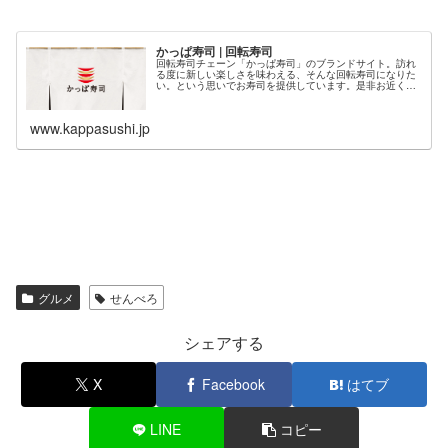
かっぱ寿司 | 回転寿司
回転寿司チェーン「かっぱ寿司」のブランドサイト。訪れ
る度に新しい楽しさを味わえる、そんな回転寿司になりた
い。という思いでお寿司を提供しています。是非お近くの
かっぱ寿司へご来店ください！
www.kappasushi.jp
グルメ
せんべろ
シェアする
X
Facebook
はてブ
LINE
コピー