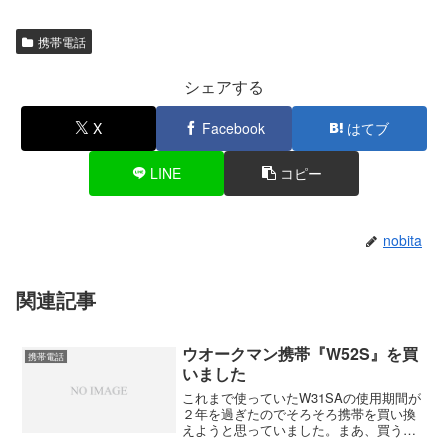
携帯電話
シェアする
X
Facebook
はてブ
LINE
コピー
nobita
関連記事
ウオークマン携帯『W52S』を買
携帯電話
いました
これまで使っていたW31SAの使用期間が
２年を過ぎたのでそろそろ携帯を買い換
えようと思っていました。まあ、買うの
はウオークマン携帯のW52Sと決めていた