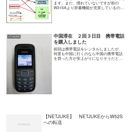
ます。まだ、慣れていないですが前の
W31SAより辞書機能が充実しているのが
いいです。それと、アラームのオン・オ
フが簡単にできるのも良いですね。音楽
の取り込みですが、いろいろと分かって
きたので防備録とし...
中国滞在 ２回３日目 携帯電話
OTHERS
を購入しました
前回は携帯電話をレンタルしましたが、
何度も中国に行くのなら中国の携帯電話
を買った方が安上がりになりそうだと言
うことなので現地の方に連れて行っても
らい携帯電話を買いました。仕事で使う
ので最低限の機能が付いていればいいの
で一番安い機種を購入。携...
【NETJUKE】 NETJUKEからW52S
への転送