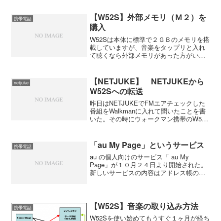
のですが、前も彼女と一緒に買ったので
今回も同時にと思っていました。僕はす
【W52S】外部メモリ（Ｍ２）を
携帯電話
ぐに欲しかったの...
購入
W52Sは本体に標準で２ＧＢのメモリを搭
載していますが、音楽をタップリと入れ
て聴くなら外部メモリがあった方がいい
と思ったのでＭ２の方を買いました。購
入したのはSandisk M2 2GB SDMSM2-
2048-A10M PRO Duoで対...
【NETJUKE】 NETJUKEから
netjuke
W52Sへの転送
昨日はNETJUKEでFMエアチェックした
番組をWalkmanに入れて聞いたことを書
いた。その時にウォークマン携帯のW52S
でも出来ると書いてしまった（確認もせ
ずに）が、果たしてFMエアチェックした
番組をW52Sにも入れられるのかどうかを
「au My Page」というサービス
携帯電話
や...
au の個人向けのサービス「 au My
Page」が１０月２４日より開始された。
新しいサービスの内容はアドレス帳の保
管Ｅメールの保管データフォルダの画像
などの保管お気に入りＵＲＬの保管スケ
ジュール帳サービスブログサービスアル
バム作成などが...
【W52S】音楽の取り込み方法
携帯電話
W52Sを使い始めてもうすぐ１ヶ月が経ち