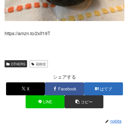
https://amzn.to/2xlf19T
OTHERS
花粉症
シェアする
X
Facebook
はてブ
LINE
コピー
nobita