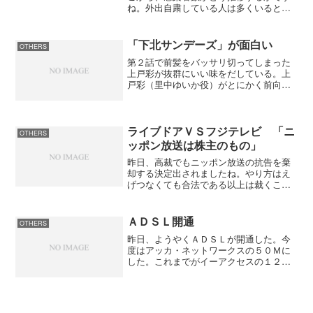
ね。外出自粛している人は多くいると思
いますが、週末になると都心ではなく郊
外に多くの人が集まっていますからね。
今日、妻が吉祥寺に買い物に行きました
「下北サンデーズ」が面白い
OTHERS
が、あまり混んでいなか...
第２話で前髪をバッサリ切ってしまった
上戸彩が抜群にいい味をだしている。上
戸彩（里中ゆいか役）がとにかく前向き
なのがいい。「土曜の次はサンデーズ」
が合い言葉で、これが耳について離れな
くなってしまったよ。第４話では劇団の
主役千恵美役の佐田真由美...
ライブドアＶＳフジテレビ 「ニ
OTHERS
ッポン放送は株主のもの」
昨日、高裁でもニッポン放送の抗告を棄
却する決定出されましたね。やり方はえ
げつなくても合法である以上は裁くこと
は出来ないのが法律。ニッポン放送の行
方はこれからどうなるのでしょうね。そ
してフジテレビはどういう対応に出るの
ＡＤＳＬ開通
OTHERS
かね。堀江貴文は「現時点...
昨日、ようやくＡＤＳＬが開通した。今
度はアッカ・ネットワークスの５０Ｍに
した。これまでがイーアクセスの１２Ｍ
だったのでやっぱり５０Ｍは早い早い。
ＪＲＡ－ＶＡＮデータのダウンロードも
サクサク出来て気持がいいね。これで、
料金が変わらないと言うの...