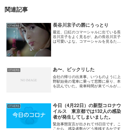
関連記事
長谷川京子の唇にうっとり
OTHERS
最近、口紅のコマーシャルに出ている長
谷川京子をよく見るが、あの長谷川京子
は可愛いよな。コマーシャルを見るたび
に目尻が下がってしまうのは僕だけでは
ないはずだよ。そんな僕を冷ややかな目
で見る家人が「ハセキョーの唇にチュー
したいでしょう」と言われ...
あ〜、ビックリした
OTHERS
会社の帰りの出来事。いつものように上
野駅始発の電車に乗って窓際に座り、本
を読んでいた。発車時間が来てベルが鳴
り始めた。駆け込み乗車をする人の足音
がしたと思ったら僕のいる場所に人が激
突してきた。その人は電車の窓にぶつか
った反動でホームに倒れた...
今日（4月22日）の新型コロナウ
OTHERS
イルス 東京都では132人の感染
者が発生してしまいました。
緊急事態宣言が出されて15日目です。こ
こから、感染者数がどう推移するかです