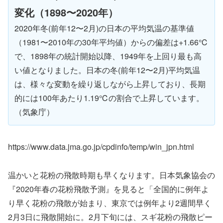
変化（1898〜2020年）
2020年冬(前年12〜2月)の日本の平均気温の基準値
（1981〜2010年の30年平均値）からの偏差は+1.66℃
で、1898年の統計開始以降、1949年を上回り最も高
い値となりました。日本の冬(前年12〜2月)平均気温
は、様々な変動を繰り返しながら上昇しており、長期
的には100年あたり1.19℃の割合で上昇しています。
（気象庁）
https://www.data.jma.go.jp/cpdinfo/temp/win_jpn.html
温かいと花粉の飛散時期も早くなります。日本気象協会の
『2020年春の花粉飛散予測』を見ると「全国的に例年よ
り早く花粉の飛散が始まり、東京では例年より2週間早く
2月3日に飛散開始に。2月下旬には、スギ花粉の飛散ピー