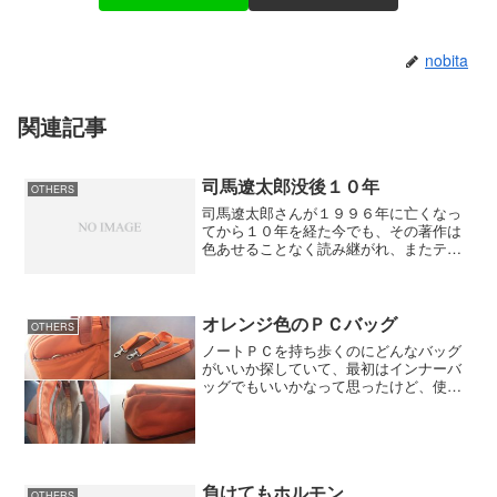
nobita
関連記事
司馬遼太郎没後１０年
OTHERS
司馬遼太郎さんが１９９６年に亡くなっ
てから１０年を経た今でも、その著作は
色あせることなく読み継がれ、またテレ
ビドラマ化され人気を博しています。冊
子を片手に小旅行に出かけてみるのもい
かがでしょうか。asahi.com僕が歴史小説
にはまったのは...
オレンジ色のＰＣバッグ
OTHERS
ノートＰＣを持ち歩くのにどんなバッグ
がいいか探していて、最初はインナーバ
ッグでもいいかなって思ったけど、使う
ときは競馬のオフ会とか車で出かける時
なので、まあオフ会で帯封をゲットして
もいいようにちょっと大きめのＰＣバッ
グを買うことにした。新宿...
負けてもホルモン
OTHERS