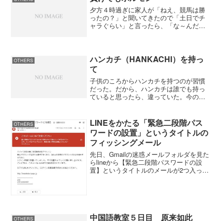
夕方４時過ぎに家人が「ねえ、競馬は勝
ったの？」と聞いてきたので「土日でチ
ャラぐらい」と言ったら、「な～んだ、
負けちゃったんだ。でも、来週勝てばい
いよね」とここまではよかったのだが、
「来週勝つんだからホルモンをご馳走し
てよ」と強引に押し切られ...
ハンカチ（HANKACHI）を持っ
OTHERS
て
子供のころからハンカチを持つのが習慣
だった。だから、ハンカチは誰でも持っ
ていると思ったら、違っていた。今の若
者は持っていない人が多い。外国人も持
っていない人が多い。手を洗ったらハン
カチで拭くのが当たり前だったが、そう
LINEをかたる「緊急二段階パス
OTHERS
ではないらしい。でも、新...
ワードの設置」というタイトルの
フィッシングメール
先日、Gmailの迷惑メールフォルダを見た
らlineから【緊急二段階パスワードの設
置】というタイトルのメールが2つ入って
いた。開けて見ると、送信者のアドレス
もリンク先のアドレスも怪しいものでし
た。もう一つはこの２つのメールの送り
主は別々で、...
中国語教室５日目 原来如此
OTHERS