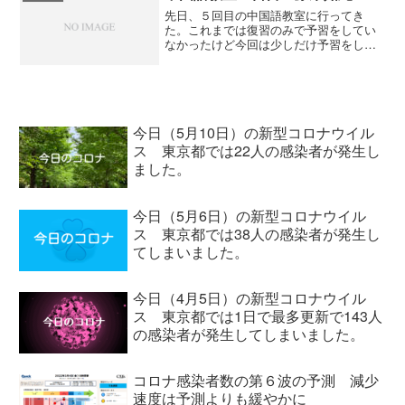
先日、５回目の中国語教室に行ってき
た。これまでは復習のみで予習をしてい
なかったけど今回は少しだけ予習をして
いった。 １時限目は新しい先生で陳先
生。ちょっと声が小さいけど優しい先生
で助かった。予習の成果があったようで
新出単語の発音は褒められた...
今日（5月10日）の新型コロナウイル
ス 東京都では22人の感染者が発生し
ました。
今日（5月6日）の新型コロナウイル
ス 東京都では38人の感染者が発生し
てしまいました。
今日（4月5日）の新型コロナウイル
ス 東京都では1日で最多更新で143人
の感染者が発生してしまいました。
コロナ感染者数の第６波の予測 減少
速度は予測よりも緩やかに