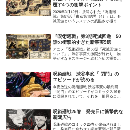
覆す4つの衝撃ポイント
2026年3月12日に放送された『呪術廻
戦』第57話「東京第1結界（4）」は、死
滅回游というシステムの残酷さが極まる
中で、同時にその前提を根底から揺るが
すような「異物」が混入したエピソード
でした。これまで積み上げられてきたシ
『呪術廻戦』第3期死滅回遊 50
アニメ
リアスなデスゲー...
話の衝撃的すぎた新事実5選
アニメ『呪術廻戦』第50話「死滅回游に
ついて」。渋谷事変の激闘が終わり、物
語が次なるステージへ進むための重要な
回でしたが、多くの視聴者の方がこう感
じたのではないでしょうか。「専門用語
が多すぎて頭がパンクしそう…！」と。
呪術廻戦 渋谷事変「 閉門」の
アニメ
そう、今回は物語のキー...
エピソードが読める
今夜放送の呪術廻戦 渋谷事変の最終回
「閉門」のエピソードがコミックス16巻
に収録されていて、それを一部見ること
が出来ます。ネタバレになりますが我慢
できないので見ちゃいました。
呪術廻戦25巻 発売日に衝撃的な
アニメ
新聞広告
呪術廻戦のコミック25巻が発売されまし
た。発売日に合わせて読売新聞と朝日新