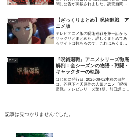
聞に公告が掲載されました。読売新聞に
は五条悟、朝日新聞には両面宿儺、両方
合わせると1枚の決戦ポスターになるとい
うファンにはたまらない広告ですね。う
【ざっくりまとめ】呪術廻戦 ア
アニメ
ちは日本経済新聞なの...
ニメ版
テレビアニメ版の呪術廻戦を第一話から
ザックリとまとめた。詳しくまとめてあ
るサイトは数あるので、これはあくまで
も自分用としてです。呪術廻戦 アニメ
版呪術廻戦 第一期第1話「両面宿儺」並
みはずれた身体能力を持つ高校生・虎杖
『呪術廻戦』アニメシリーズ徹底
アニメ
悠仁。祖父が死んだ夜に...
解剖：全シーズンの物語・戦闘・
キャラクターの軌跡
はじめに発行日: 2025-06-02本稿の目的
は、芥見下々氏原作の人気アニメ『呪術
廻戦』テレビシリーズ第1期、前日譚にあ
たる『劇場版 呪術廻戦 0』、そして衝撃
的な展開が続いたテレビシリーズ第2期
（「懐玉・玉折編」および「渋谷事変
編」）の...
記事は見つかりませんでした。