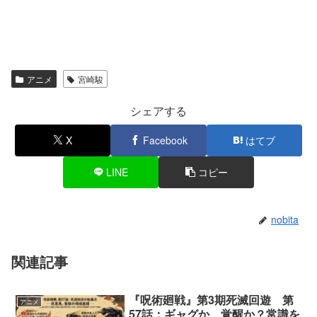
アニメ
宮崎駿
シェアする
X
Facebook
はてブ
LINE
コピー
nobita
関連記事
『呪術廻戦』第3期死滅回遊 第
アニメ
57話：ギャグか、覚醒か？常識を