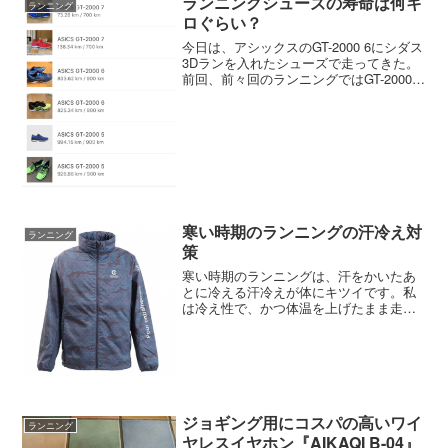
ランニングシューズの寿命は何キ
ランニング
ロぐらい？
今日は、アシックスのGT-2000 6にシダス
3Dランを入れたシューズで走ってきた。
前回、前々回のランニングではGT-2000
7（ブルー）にシダス3DランPROTECT
と、GT-2000 7（レッド）にシダス3Dラ
ンPROTECTを入れた...
寒い時期のランニングの汗冷え対
ランニング
策
寒い時期のランニングは、汗をかいたあ
とに冷える汗冷えが体にキツイです。私
は冷え性で、かつ体温を上げたまま走る
ほど体力も走力もないので、一度体が温
まって汗をかき、それが冷えて体が冷え
る「汗冷え」で昨年までは悩んでいまし
た。汗冷え対策には登山用...
ジョギング用にコスパの高いワイ
ランニング
ヤレスイヤホン『AIKAQI B-04』