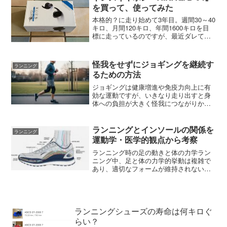
を買って、使ってみた
本格的？に走り始めて3年目。週間30～40
キロ、月間120キロ、年間1600キロを目
標に走っているのですが、最近ダレてき
ているようで走りにリズムがない。走る
リズムとテンポとフォームは意識してい
るのですが、なんとなくすべてがバラバ
怪我をせずにジョギングを継続す
ランニング
ラでタイムが...
るための方法
ジョギングは健康増進や免疫力向上に有
効な運動ですが、いきなり走り出すと身
体への負担が大きく怪我につながりかね
ません。本レポートでは、怪我をしない
ための正しいランニングフォーム、ウォ
ーミングアップとクールダウンの方法、
ランニングとインソールの関係を
ランニング
適切な距離・ペース・頻度...
運動学・医学的観点から考察
ランニング時の足の動きと体の力学ラン
ニング中、足と体の力学的挙動は複雑で
あり、適切なフォームが維持されないと
負担や怪我のリスクが高まります。ま
ず、足の着地から離陸までの一連の動き
（ストライド）において、足裏が地面に
触れると体重による衝撃が生...
ランニングシューズの寿命は何キロぐ
らい？