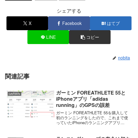
シェアする
X
Facebook
はてブ
LINE
コピー
nobita
関連記事
ガーミン FOREATHLETE 55と
GARMIN
iPhoneアプリ「adidas
running」のGPSの誤差
ガーミン FOREATHLETE 55を購入して
初のランニングをしたので、これまで使
っていたiPhoneのランニングアプリ
「adidas running（旧RUNTIC）」と距離
などがどのぐらい違うのか調べてみまし
た。距離の誤差は約200m...