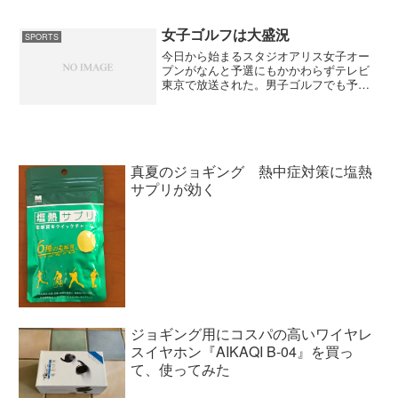
て無理な投げ合いに持ち込んで引き倒さ
れたね。朝青龍を止めるとしたら魁皇ぐ
らいなのかな。その魁皇は...
女子ゴルフは大盛況
SPORTS
今日から始まるスタジオアリス女子オー
プンがなんと予選にもかかわらずテレビ
東京で放送された。男子ゴルフでも予選
から中継するのは日本オープンぐらいか
も。宮里藍、横峰さくらの人気はここま
で来たかって感じだ。しかも、予選のト
ップが横峰さくらの３アン...
真夏のジョギング 熱中症対策に塩熱
サプリが効く
ジョギング用にコスパの高いワイヤレ
スイヤホン『AIKAQI B-04』を買っ
て、使ってみた