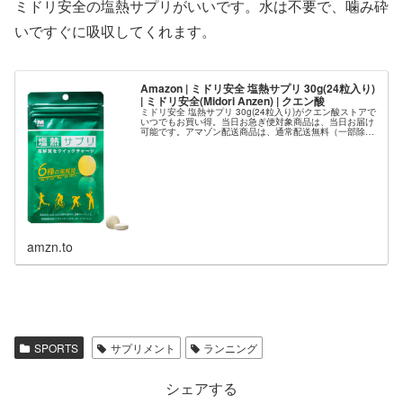
ミドリ安全の塩熱サプリがいいです。水は不要で、噛み砕
いですぐに吸収してくれます。
Amazon | ミドリ安全 塩熱サプリ 30g(24粒入り)
| ミドリ安全(Midori Anzen) | クエン酸
ミドリ安全 塩熱サプリ 30g(24粒入り)がクエン酸ストアで
いつでもお買い得。当日お急ぎ便対象商品は、当日お届け
可能です。アマゾン配送商品は、通常配送無料（一部除
く）。
amzn.to
SPORTS
サプリメント
ランニング
シェアする