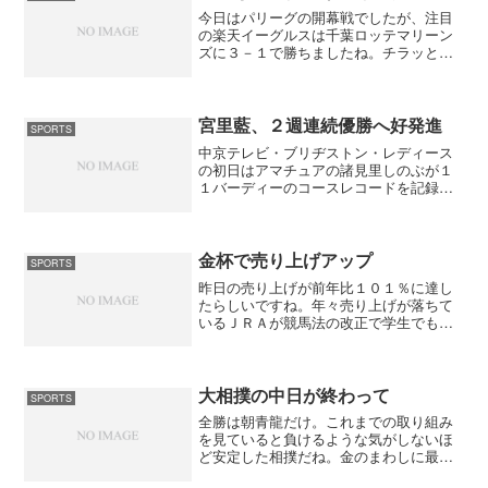
今日はパリーグの開幕戦でしたが、注目
の楽天イーグルスは千葉ロッテマリーン
ズに３－１で勝ちましたね。チラッと見
ていたのですが初回の満塁のチャンスに
４番、５番が三振で倒れた時は「緊張し
てるんだろうな～」なんて思っていまし
たが、３回に３安打で２点...
宮里藍、２週連続優勝へ好発進
SPORTS
中京テレビ・ブリヂストン・レディース
の初日はアマチュアの諸見里しのぶが１
１バーディーのコースレコードを記録す
るなど９アンダーで首位。ニュースでプ
レイを見ていたけど強気のパッティング
がボコボコ入っていた。高校を卒業した
ばかりで若さ溢れる強気の...
金杯で売り上げアップ
SPORTS
昨日の売り上げが前年比１０１％に達し
たらしいですね。年々売り上げが落ちて
いるＪＲＡが競馬法の改正で学生でも２
０歳以上なら馬券を買ってもいいなんて
したもんだから冬休みの学生がいっぱい
馬券を買ってくれたのではないかな。３
連単が発売になったおかげ...
大相撲の中日が終わって
SPORTS
全勝は朝青龍だけ。これまでの取り組み
を見ていると負けるような気がしないほ
ど安定した相撲だね。金のまわしに最初
に触ったのは出島だったけど横綱に対し