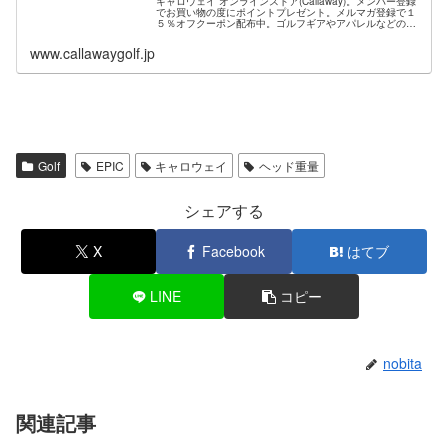
キャロウェイ オンラインストア(Callaway)。メンバー登録
でお買い物の度にポイントプレゼント。メルマガ登録で１
５％オフクーポン配布中。ゴルフギアやアパレルなどの製
品情報やツアー、イベントニュース、所属プロ情報なども
ご紹介。
www.callawaygolf.jp
Golf
EPIC
キャロウェイ
ヘッド重量
シェアする
X
Facebook
はてブ
LINE
コピー
nobita
関連記事