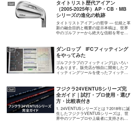
タイトリスト歴代アイアン
Golf
（2005-2025年）AP・CB・MB
シリーズの進化の軌跡
タイトリストアイアンの哲学 ― 伝統と革
新の融合目的と概要の提示本稿は、世界
中のゴルファーから絶大な信頼を寄せら
れるブランド、タイトリストが2005年か
ら2025年にかけて世に送り出した主要ア
イアンシリーズ、すなわち
ダンロップ IFCフィッティング
Golf
AP（Advanced ...
をやってみた
ゴルフクラブのフィッティングはいろい
ろあります。販売店が独自に開発したフ
ィッティングツールを使ったフィッティ
ング、ゴルフクラブメーカーのオリジナ
ルフィッティングツールを使ったフィッ
ティング、トラックマンやCG4など汎用
フジクラ24VENTUSシリーズ完
Golf
品の弾道測定器を使った...
全ガイド｜試打・プロ使用・選び
方・比較表付き
1. 24VENTUSシリーズとは？2018年に誕
生したフジクラVENTUSシリーズは、世
界中のツアープロや上級者に支持され続
けてきたフラッグシップシャフト。2024
年、新たに登場した"24VENTUSシリー
ズ"は、待望のモデルチェンジとな...