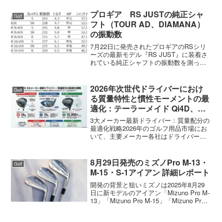
プロギア RS JUSTの純正シャ
Golf
フト（TOUR AD、DIAMANA）
の振動数
7月22日に発売されたプロギアのRSシリ
ーズの最新モデル『RS JUST』に装着さ
れている純正シャフトの振動数を測って
みました。RS JUSTシリーズはヘッドが
左へのミスに強いRSF、ストレート弾道
のRS、ハイドロー系のRSDの3タイプあ
2026年次世代ドライバーにおけ
Golf
り...
る質量特性と慣性モーメントの最
適化：テーラーメイド Qi4D、キ
ャロウェイ QUANTUM、および
3大メーカー最新ドライバー：質量配分の
PING G440 K の詳細分析
最適化戦略2026年のゴルフ用品市場にお
いて、主要メーカー各社はドライバー設
計における「質量分布の極限化」という
共通の課題に対し、それぞれ異なる技術
的アプローチを提示している。テーラー
8月29日発売のミズノPro M-13・
Golf
メイドの「Qi4D...
M-15・S-1アイアン 詳細レポート
開発の背景と狙いミズノは2025年8月29
日に新モデルのアイアン「Mizuno Pro M-
13」「Mizuno Pro M-15」「Mizuno Pro
S-1」を日本国内で発売しました。これら
は前世代の「Pro 243」アイアン（202...