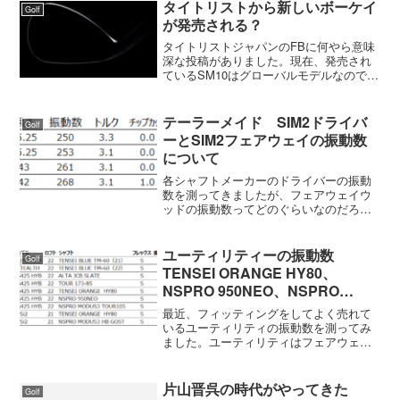
タイトリストから新しいボーケイ
Golf
が発売される？
タイトリストジャパンのFBに何やら意味
深な投稿がありました。現在、発売され
ているSM10はグローバルモデルなので発
売は2年に一度で、時期は2～3月とほぼ決
まっている。SM10の発売日は2024年3月
7日なので次期モデルは2026年3月頃。
テーラーメイド SIM2ドライバ
Golf
一...
ーとSIM2フェアウェイの振動数
について
各シャフトメーカーのドライバーの振動
数を測ってきましたが、フェアウェイウ
ッドの振動数ってどのぐらいなのだろう
か？と思ったので、SIM2で測ってみまし
た。SIM2 ベンタスブルーの振動数
SIM2のヘッドにベンタスブルーを装着し
ユーティリティーの振動数
Golf
たときの振動数は...
TENSEI ORANGE HY80、
NSPRO 950NEO、NSPRO
MODUS3 TOUR105、NSPRO
最近、フィッティングをしてよく売れて
MODUS3 HB GOSTなど
いるユーティリティの振動数を測ってみ
ました。ユーティリティはフェアウェイ
ウッドとアイアンの間のクラブで使い勝
手がよく、女子プロでも2本入れているの
が普通になっています。ユーティリティ
片山晋呉の時代がやってきた
Golf
の振動数測定したのは一...