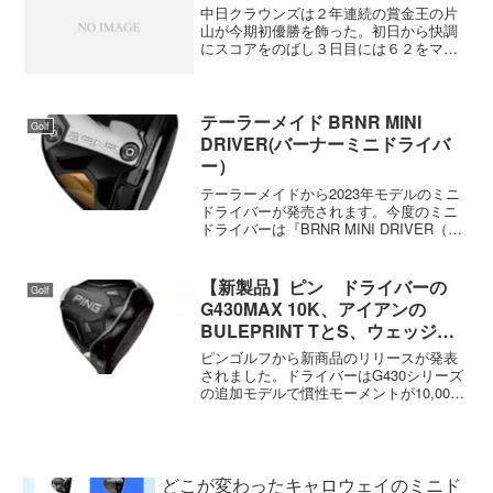
中日クラウンズは２年連続の賞金王の片
山が今期初優勝を飾った。初日から快調
にスコアをのばし３日目には６２をマー
ク。この時点でほぼ優勝は決まった。最
終日は守りのゴルフに入って７０とちょ
っと情けないゴルフだったが、力の差は
歴然だったね。マスターズ...
テーラーメイド BRNR MINI
Golf
DRIVER(バーナーミニドライバ
ー）
テーラーメイドから2023年モデルのミニ
ドライバーが発売されます。今度のミニ
ドライバーは『BRNR MINI DRIVER（バ
ーナーミニドライバー）』です。ヘッド
はカーボンクラウン+チタンボディです。
ソールにウェイトが2つ（13gと1.5g...
【新製品】ピン ドライバーの
Golf
G430MAX 10K、アイアンの
BULEPRINT TとS、ウェッジの
S159、パターのPLD、レディス
ピンゴルフから新商品のリリースが発表
用チッパーのChipRなど
されました。ドライバーはG430シリーズ
の追加モデルで慣性モーメントが10,000
越えの『G430 MAX 10K』と『G430
MAX 10K HL』、アイアンはツアーでプ
ロが使用中のマッスルバックの『...
どこが変わったキャロウェイのミニド