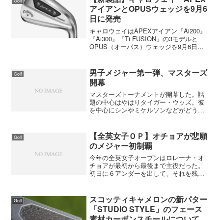
Golf
アイアンとOPUSウェッジを9月6
日に発売
キャロウェイはAPEXアイアン『Ai200』
『Ai300』『Ti FUSION』の3モデルと
OPUS（オーパス）ウェッジを9月6日に
発売します（Ti FUSIONは9月下旬予
定）。APEXシリーズは先にAPEX MB、
APEX CB、APE...
男子メジャー第一弾、マスターズ
Golf
開幕
マスターズトーナメントが開幕した。話
題の中心はやはりタイガー・ウッズ。彼
を中心にシンやミケルソンなどがどう絡
んでくるか。オーガスタナショナルは癖
のあるコースなので得意とする選手、苦
手とする選手がハッキリしている。ドロ
【全英女子ＯＰ】オチョアが悲願
Golf
ー系の選手にはキツイコー...
のメジャー初制覇
今年の全英女子オープンはロレーナ・オ
チョアが最初から最後まで主役だった。
初日に６アンダーを出して、それを残り
の３日間維持した。初日こそ穏やかな天
気だったが、２日目、３日目はリンクス
特有の強い風が吹き、４日目は雨という
スコッティキャメロンの新パター
Golf
悪条件。各選手がスコアを...
「STUDIO STYLE」のフェース
素材カーボンスチールについて