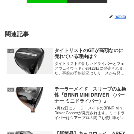
nobita
関連記事
タイトリストのGTが高額なのに
Golf
売れている理由は？
タイトリストの新しいドライバーとフェ
アウェイウッドが8月23日に発売されまし
た。事前の予約状況はリリースから発売
までの期間が短いことと、価格が高いこ
とであまり入りませんでした。また、試
打クラブが投入されてからも試打を希望
テーラーメイド スリーブの互換
Golf
する人は少なかったで...
性『BRNR MINI DRIVER （バー
ナー ミニドライバー）』
7月12日にテーラーメイドのBRNR Mini
Driver Copperが発売されます。ミニドラ
イバーはツアープロの間でも使用率が上
がってきている新しいアイテムです。こ
れまでは、一部の人だけが使用していた
けど、これからは徐々に浸透していく...
【新製品】キャロウェイ APEX