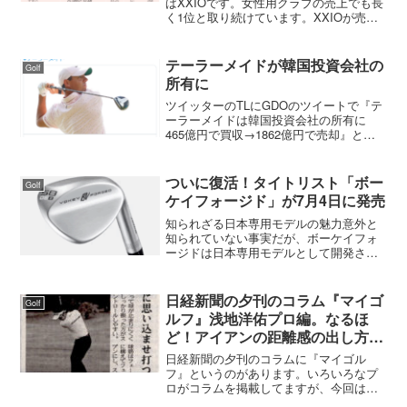
ばXXIOです。女性用クラブの売上でも長
く1位と取り続けています。XXIOが売れ
ているのはキャリアの長い人ほどXXIOの
使用率が高く、口コミでの効果が大きい
です。しかし、世代が変わり徐々に他メ
テーラーメイドが韓国投資会社の
Golf
ーカーのクラ...
所有に
ツイッターのTLにGDOのツイートで『テ
ーラーメイドは韓国投資会社の所有に
465億円で買収→1862億円で売却』とあ
った。リンク先のGDOニュースを見る
と、以下のような記事がありました。米
ニューヨークを拠点とする投資会社
ついに復活！タイトリスト「ボー
Golf
「KPSキャピタル...
ケイフォージド」が7月4日に発売
知られざる日本専用モデルの魅力意外と
知られていない事実だが、ボーケイフォ
ージドは日本専用モデルとして開発され
たウェッジである。この特別なウェッジ
は、名工ボブ・ボーケイ氏が日本のゴル
ファーのために特別にデザイン・設計し
日経新聞の夕刊のコラム『マイゴ
Golf
た逸品だ。日本では当然の...
ルフ』浅地洋佑プロ編。なるほ
ど！アイアンの距離感の出し方が
分かった。
日経新聞の夕刊のコラムに『マイゴル
フ』というのがあります。いろいろなプ
ロがコラムを掲載してますが、今回は浅
地洋佑プロがアイアンの距離感について