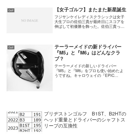
書いています。これを読むと、アマチュ
アにいいヒントがいくつかありました。
【女子ゴルフ】またまた新星誕生
Golf
ボールの位置で距離をコント...
フジサンケイレディスクラシックは女子
大生プロの佐伯三貴が最終日にスコアを
伸ばして初優勝を飾った。佐伯三貴っ
て？全然知らなかったが、それは当然で
今回の初優勝はプロ４戦目だという。難
しい川奈で６アンダーは立派な成績。こ
れからの活躍に期待したいで...
テーラーメイドの新ドライバー
Golf
『M5』と『M6』はどんなクラ
ブ？
テーラーメイドの新しいドライバー
『M5』と『M6』をプロも使い始めたよ
うですね。キャロウェイの『EPIC
FLASH』を、いち早く取り上げた
ALBA.netさんが、今回もやってくれまし
た。記事を読むと『M5』を投入したのは
マキロイ、ダスティ...
ブリヂストンゴルフ B1ST、B2HTの
ヘッド重量とドライバーのシャフトス
リーブの互換性