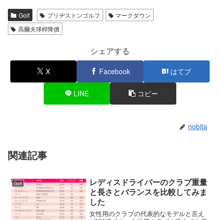
Golf
ブリヂストンゴルフ
マークダウン
高爾夫球桿降價
シェアする
X
Facebook
はてブ
LINE
コピー
nobita
関連記事
レディスドライバーのクラブ重量
Golf
と長さとバランスを比較してみま
した
女性用のクラブの代表的なモデルと言え