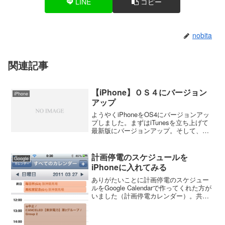
LINE
コピー
nobita
関連記事
【iPhone】ＯＳ４にバージョン
iPhone
アップ
ようやくiPhoneをOS4にバージョンアッ
プしました。まずはiTunesを立ち上げて
最新版にバージョンアップ。そして、
iPhoneをつないでOSをバージョンアッ
プ。時間にして2時間弱掛かりましたが無
事終了。 バージョンアップで出来るこ
計画停電のスケジュールを
Google
とは...
iPhoneに入れてみる
ありがたいことに計画停電のスケジュー
ルをGoogle Calendarで作ってくれた方が
いました（計画停電カレンダー）。共有
カレンダーなので誰でも使えます。 僕
はGoogle Calendarで出来た計画停電スケ
ジュールをiPhoneに入れ...