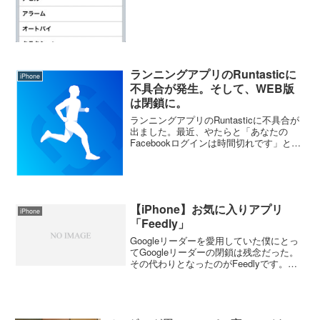
ランニングアプリのRuntasticに
iPhone
不具合が発生。そして、WEB版
は閉鎖に。
ランニングアプリのRuntasticに不具合が
出ました。最近、やたらと「あなたの
Facebookログインは時間切れです」とい
うメッセージが出るようになった。だっ
たら、ログアウトして再度ログインすれ
ばいいのかと思って、ログアウトしよう
とすると...
【iPhone】お気に入りアプリ
iPhone
「Feedly」
Googleリーダーを愛用していた僕にとっ
てGoogleリーダーの閉鎖は残念だった。
その代わりとなったのがFeedlyです。今
ではすっかり馴染んで必要なニュースは
ここから拾い読みしています。 Feedly
のいいところは自分のお気に入りのサ
イ...