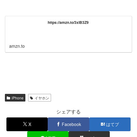
https://amzn.to/3xlB3Z9
amzn.to
iPhone
イヤホン
シェアする
X
Facebook
はてブ