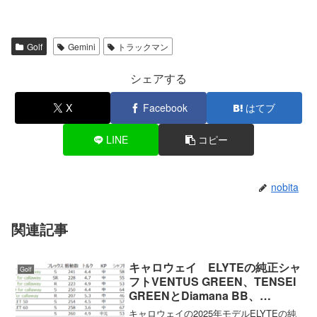
Golf
Gemini
トラックマン
シェアする
X
Facebook
はてブ
LINE
コピー
nobita
関連記事
キャロウェイ ELYTEの純正シャ
Golf
フトVENTUS GREEN、TENSEI
GREENとDiamana BB、
SPEEDER NX VILOの振動数を測
キャロウェイの2025年モデルELYTEの純