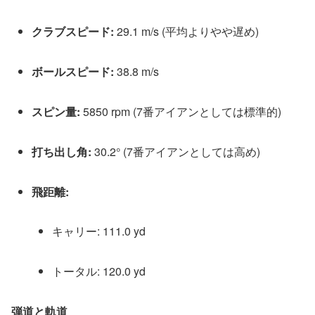
ク
ラ
ブ
ス
ピ
ー
ド
:
2
9
.
1
m
/
s
(
平
均
よ
り
や
や
遅
め
)
ボ
ー
ル
ス
ピ
ー
ド
:
3
8
.
8
m
/
s
ス
ピ
ン
量
:
5
8
5
0
r
p
m
(
7
番
ア
イ
ア
ン
と
し
て
は
標
準
的
)
打
ち
出
し
角
:
3
0
.
2
°
(
7
番
ア
イ
ア
ン
と
し
て
は
高
め
)
飛
距
離
:
キ
ャ
リ
ー
:
1
1
1
.
0
y
d
ト
ー
タ
ル
:
1
2
0
.
0
y
d
弾
道
と
軌
道