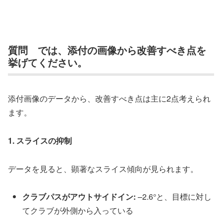
質問 では、添付の画像から改善すべき点を
挙げてください。
添
付
画
像
の
デ
ー
タ
か
ら
、
改
善
す
べ
き
点
は
主
に
2
点
考
え
ら
れ
ま
す
。
1
.
ス
ラ
イ
ス
の
抑
制
デ
ー
タ
を
見
る
と
、
顕
著
な
ス
ラ
イ
ス
傾
向
が
見
ら
れ
ま
す
。
ク
ラ
ブ
パ
ス
が
ア
ウ
ト
サ
イ
ド
イ
ン
:
–
2
.
6
°
と
、
目
標
に
対
し
て
ク
ラ
ブ
が
外
側
か
ら
入
っ
て
い
る