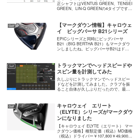
ってみました
正シャフトはVENTUS GREEN、TENSEI
GREEN、LIN-Q GREENの4タイプです。
また、カスタム系シャフトはDiamana BB
とSPEEDER NX VIOLETです。それぞ...
【マークダウン情報】キャロウェ
Golf
イ ビッグバーサ B21シリーズ
EPICシリーズと同時にビッグバーサ
B21（BIG BERTHA B21）もマークダウ
ンしましたね。ビッグバーサB21はドロ
ーバイアス系のシリーズになります。
EPICシリーズの中ではEPIC MAX fastが
ドローバイアス系ですが、重量が...
トラックマンでヘッドスピードや
Golf
スピン量を計測してみた
久しぶりにトラックマンでヘッドスピー
ドなどを計測してみました。クラブを振
ること自体が久しぶりだったので、最初
はヘッドスピードが33.5ぐらいしか出ま
せんでした。あまりに出ないの事に驚い
たので、柔軟体操をして素振りをしてか
キャロウェイ エリート
Golf
ら振ってみたら35は...
（ELYTE）シリーズがマークダウ
ンになりました
【キャロウェイ ELYTE（エリート） マー
クダウン価格】種類定価（税込）MD価格
（税込）ドライバー￥107,800￥49,900フ