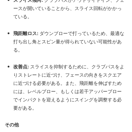
ー
ス
が
開
い
て
い
る
こ
と
か
ら
、
ス
ラ
イ
ス
回
転
が
か
か
っ
て
い
る
。
飛
距
離
ロ
ス
:
ダ
ウ
ン
ブ
ロ
ー
で
打
っ
て
い
る
た
め
、
最
適
な
打
ち
出
し
角
と
ス
ピ
ン
量
が
得
ら
れ
て
い
な
い
可
能
性
が
あ
る
。
改
善
点
:
ス
ラ
イ
ス
を
抑
制
す
る
た
め
に
、
ク
ラ
ブ
パ
ス
を
よ
り
ス
ト
レ
ー
ト
に
近
づ
け
、
フ
ェ
ー
ス
の
向
き
を
ス
ク
エ
ア
に
近
づ
け
る
必
要
が
あ
る
。
ま
た
、
飛
距
離
を
伸
ば
す
た
め
に
は
、
レ
ベ
ル
ブ
ロ
ー
、
も
し
く
は
若
干
ア
ッ
パ
ー
ブ
ロ
ー
で
イ
ン
パ
ク
ト
を
迎
え
る
よ
う
に
ス
イ
ン
グ
を
調
整
す
る
必
要
が
あ
る
。
そ
の
他