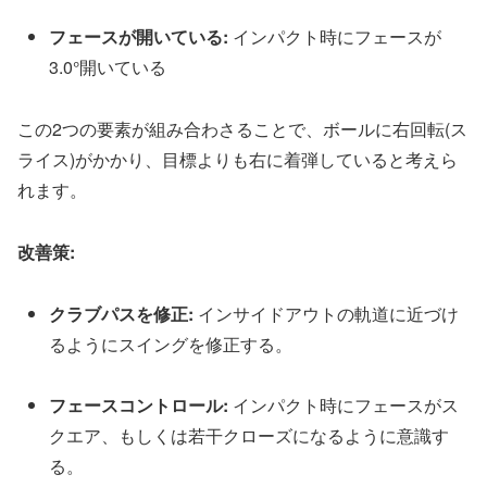
フ
ェ
ー
ス
が
開
い
て
い
る
:
イ
ン
パ
ク
ト
時
に
フ
ェ
ー
ス
が
3
.
0
°
開
い
て
い
る
こ
の
2
つ
の
要
素
が
組
み
合
わ
さ
る
こ
と
で
、
ボ
ー
ル
に
右
回
転
(
ス
ラ
イ
ス
)
が
か
か
り
、
目
標
よ
り
も
右
に
着
弾
し
て
い
る
と
考
え
ら
れ
ま
す
。
改
善
策
:
ク
ラ
ブ
パ
ス
を
修
正
:
イ
ン
サ
イ
ド
ア
ウ
ト
の
軌
道
に
近
づ
け
る
よ
う
に
ス
イ
ン
グ
を
修
正
す
る
。
フ
ェ
ー
ス
コ
ン
ト
ロ
ー
ル
:
イ
ン
パ
ク
ト
時
に
フ
ェ
ー
ス
が
ス
ク
エ
ア
、
も
し
く
は
若
干
ク
ロ
ー
ズ
に
な
る
よ
う
に
意
識
す
る
。