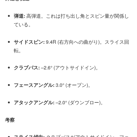
弾
道
:
高
弾
道
。
こ
れ
は
打
ち
出
し
角
と
ス
ピ
ン
量
が
関
係
し
て
い
る
。
サ
イ
ド
ス
ピ
ン
:
9
.
4
R
(
右
方
向
へ
の
曲
が
り
)
。
ス
ラ
イ
ス
回
転
。
ク
ラ
ブ
パ
ス
:
–
2
.
6
°
(
ア
ウ
ト
サ
イ
ド
イ
ン
)
。
フ
ェ
ー
ス
ア
ン
グ
ル
:
3
.
0
°
(
オ
ー
プ
ン
)
。
ア
タ
ッ
ク
ア
ン
グ
ル
:
–
2
.
0
°
(
ダ
ウ
ン
ブ
ロ
ー
)
。
考
察
ス
ラ
イ
ス
傾
向
:
ク
ラ
ブ
パ
ス
が
ア
ウ
ト
サ
イ
ド
イ
ン
、
フ
ェ