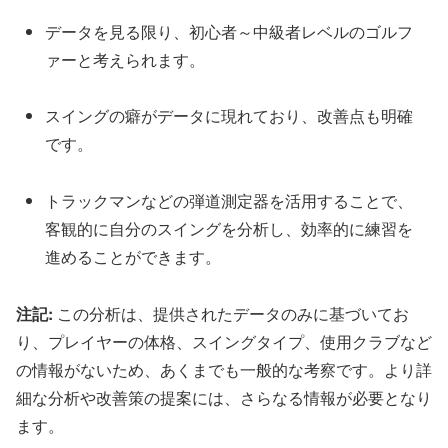
デ
ー
タ
を
見
る
限
り
、
初
心
者
～
中
級
者
レ
ベ
ル
の
ゴ
ル
フ
ァ
ー
と
考
え
ら
れ
ま
す
。
ス
イ
ン
グ
の
癖
が
デ
ー
タ
に
現
れ
て
お
り
、
改
善
点
も
明
確
で
す
。
ト
ラ
ッ
ク
マ
ン
な
ど
の
弾
道
測
定
器
を
活
用
す
る
こ
と
で
、
客
観
的
に
自
分
の
ス
イ
ン
グ
を
分
析
し
、
効
率
的
に
練
習
を
進
め
る
こ
と
が
で
き
ま
す
。
注
記
:
こ
の
分
析
は
、
提
供
さ
れ
た
デ
ー
タ
の
み
に
基
づ
い
て
お
り
、
プ
レ
イ
ヤ
ー
の
体
格
、
ス
イ
ン
グ
タ
イ
プ
、
使
用
ク
ラ
ブ
な
ど
の
情
報
が
な
い
た
め
、
あ
く
ま
で
も
一
般
的
な
考
察
で
す
。
よ
り
詳
細
な
分
析
や
改
善
策
の
提
案
に
は
、
さ
ら
な
る
情
報
が
必
要
と
な
り
ま
す
。