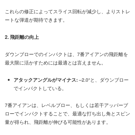
こ
れ
ら
の
修
正
に
よ
っ
て
ス
ラ
イ
ス
回
転
が
減
少
し
、
よ
り
ス
ト
レ
ー
ト
な
弾
道
が
期
待
で
き
ま
す
。
2
.
飛
距
離
の
向
上
ダ
ウ
ン
ブ
ロ
ー
で
の
イ
ン
パ
ク
ト
は
、
7
番
ア
イ
ア
ン
の
飛
距
離
を
最
大
限
に
活
か
す
た
め
に
は
最
適
と
は
言
え
ま
せ
ん
。
ア
タ
ッ
ク
ア
ン
グ
ル
が
マ
イ
ナ
ス
:
–
2
.
0
°
と
、
ダ
ウ
ン
ブ
ロ
ー
で
イ
ン
パ
ク
ト
し
て
い
る
。
7
番
ア
イ
ア
ン
は
、
レ
ベ
ル
ブ
ロ
ー
、
も
し
く
は
若
干
ア
ッ
パ
ー
ブ
ロ
ー
で
イ
ン
パ
ク
ト
す
る
こ
と
で
、
最
適
な
打
ち
出
し
角
と
ス
ピ
ン
量
が
得
ら
れ
、
飛
距
離
が
伸
び
る
可
能
性
が
あ
り
ま
す
。