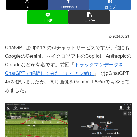
X
Facebook
はてブ
LINE
コピー
2024.05.23
ChatGPTはOpenAiのAIチャットサービスですが、他にも
GoogleのGemini、マイクロソフトのCopilot、Anthropicの
Claudeなどが有名です。前回「
トラックマンデータを
ChatGPTで解析してみた（アイアン編）
」ではChatGPT
4oを使いましたが、同じ画像をGemini 1.5Proでもやって
みました。