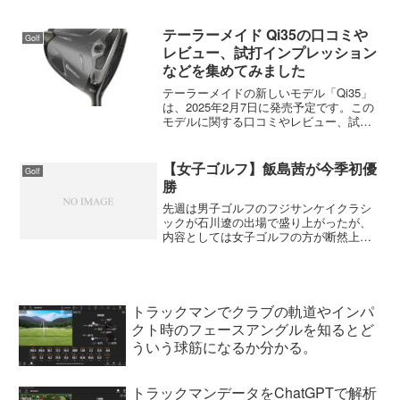
ェアウェイウッド￥67,100￥39,900ユー
ティリティ￥57,200￥35,900アイアン
（純正カーボン...
テーラーメイド Qi35の口コミや
Golf
レビュー、試打インプレッション
などを集めてみました
テーラーメイドの新しいモデル「Qi35」
は、2025年2月7日に発売予定です。この
モデルに関する口コミやレビュー、試打
インプレッションを以下にまとめてみま
した。口コミとレビュー構えやすさと飛
距離性能: 多くの試打レビューでは、Qi35
【女子ゴルフ】飯島茜が今季初優
Golf
のドラ...
勝
先週は男子ゴルフのフジサンケイクラシ
ックが石川遼の出場で盛り上がったが、
内容としては女子ゴルフの方が断然上。
僕は見逃してしまったが、ゴルフ５レデ
ィスの最終日は飯島茜と横峯さくらが１
０アンダーで並んでプレーオフ。プレー
オフ４ホール目で飯島茜が...
トラックマンでクラブの軌道やインパ
クト時のフェースアングルを知るとど
ういう球筋になるか分かる。
トラックマンデータをChatGPTで解析