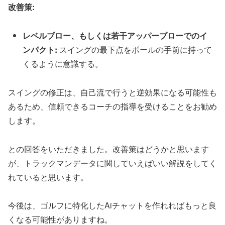
改
善
策
:
レ
ベ
ル
ブ
ロ
ー
、
も
し
く
は
若
干
ア
ッ
パ
ー
ブ
ロ
ー
で
の
イ
ン
パ
ク
ト
:
ス
イ
ン
グ
の
最
下
点
を
ボ
ー
ル
の
手
前
に
持
っ
て
く
る
よ
う
に
意
識
す
る
。
ス
イ
ン
グ
の
修
正
は
、
自
己
流
で
行
う
と
逆
効
果
に
な
る
可
能
性
も
あ
る
た
め
、
信
頼
で
き
る
コ
ー
チ
の
指
導
を
受
け
る
こ
と
を
お
勧
め
し
ま
す
。
との回答をいただきました。改善策はどうかと思います
が、トラックマンデータに関していえばいい解説をしてく
れていると思います。
今後は、ゴルフに特化したAiチャットを作れればもっと良
くなる可能性がありますね。