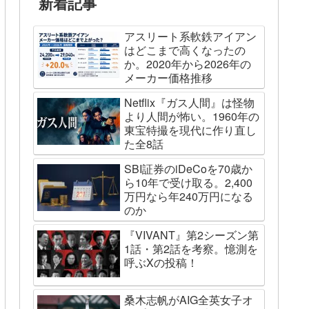
新着記事
アスリート系軟鉄アイアン
はどこまで高くなったの
か。2020年から2026年の
メーカー価格推移
Netflix『ガス人間』は怪物
より人間が怖い。1960年の
東宝特撮を現代に作り直し
た全8話
SBI証券のiDeCoを70歳か
ら10年で受け取る。2,400
万円なら年240万円になる
のか
『VIVANT』第2シーズン第
1話・第2話を考察。憶測を
呼ぶXの投稿！
桑木志帆がAIG全英女子オ