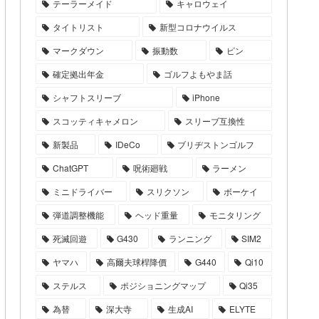
テーラーメイド
キャロウェイ
タイトリスト
新型コロナウイルス
マークダウン
振動数
ピン
確定拠出年金
ゴルフよもやま話
シャフトスリーブ
iPhone
スコッティキャメロン
スリーブ互換性
新製品
IDeCo
ブリヂストンゴルフ
ChatGPT
呪術廻戦
ラーメン
ミニドライバー
スリクソン
ボーケイ
弾道調整機能
ヘッド重量
モニタリング
死滅回遊
G430
ランニング
SIM2
ヤマハ
高爾夫球桿降價
G440
Qi10
ステルス
ポジショニングマップ
Qi35
為替
深大寺
生成AI
ELYTE