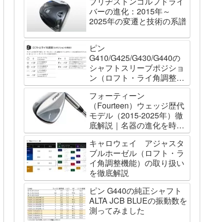
ブリヂストンゴルフドライ
バーの進化：2015年～
2025年の変遷と技術の系譜
ピン
G410/G425/G430/G440の
シャフトスリーブポジショ
ン（ロフト・ライ角調整機
能）について
フォーティーン
（Fourteen）ウェッジ歴代
モデル（2015-2025年）徹
底解説｜名器の進化を時系
列で辿る
キャロウェイ アジャスタ
ブルホーゼル（ロフト・ラ
イ角調整機能）の取り扱い
を徹底解説
ピン G440の純正シャフト
ALTA JCB BLUEの振動数を
測ってみました