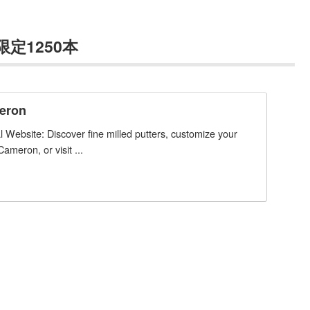
限定1250本
meron
 Website: Discover fine milled putters, customize your
Cameron, or visit ...