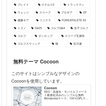
プレイド
ステルス2
トラックマン
ウェッジ
スリーブ
プロギア
GT
優勝ギア
フジクラ
FOREATHLETE 55
ミズノ
G425
ゴルフQ&A
女子ゴルフ
ゴルフ
ダンロップ
スリーブ互換性
ゴルフスウィング
猫
石川遼
無料テーマ Cocoon
このサイトはシンプルなデザインの
Cocoonを使用しています。
Cocoon
SEO・高速化・モバイルファース
ト最適化済みのシンプルな無料
Wordpressテーマ。100％GPLテー
マです。