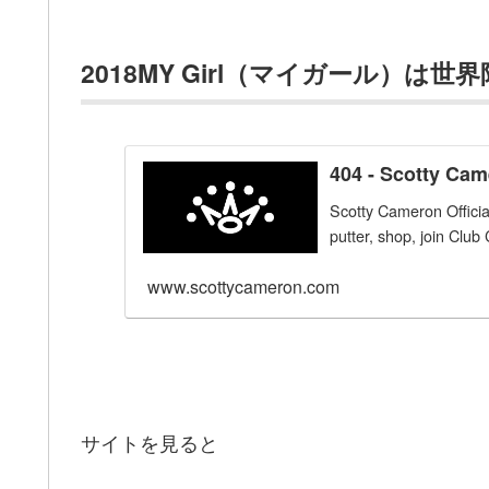
2018MY Girl（マイガール）は世界
404 - Scotty Ca
Scotty Cameron Official
putter, shop, join Club 
www.scottycameron.com
サイトを見ると