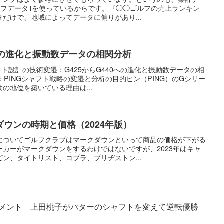
ルフデータ｣を使っているからです。『◯◯ゴルフの売上ランキン
だけで、地域によってデータに偏りがあり...
0への進化と振動数データの相関分析
ト設計の技術変遷：G425からG440への進化と振動数データの相
：PINGシャフト戦略の変遷と分析の目的ピン（PING）のGシリー
の地位を築いている理由は...
ウンの時期と価格（2024年版）
についてゴルフクラブはマークダウンといって商品の価格が下がる
カーがマークダウンをするわけではないですが、2023年はキャ
ン、タイトリスト、コブラ、ブリヂストン...
ーナメント 上田桃子がパターのシャフトを変えて逆転優勝