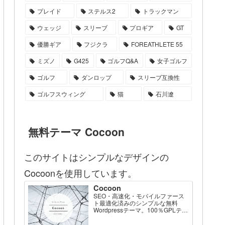
プレイド
ステルス2
トラックマン
ウェッジ
スリーブ
プロギア
GT
優勝ギア
フジクラ
FOREATHLETE 55
ミズノ
G425
ゴルフQ&A
女子ゴルフ
ゴルフ
ダンロップ
スリーブ互換性
ゴルフスウィング
猫
石川遼
無料テーマ Cocoon
このサイトはシンプルなデザインの
Cocoonを使用しています。
Cocoon
SEO・高速化・モバイルファース
ト最適化済みのシンプルな無料
Wordpressテーマ。100％GPLテー
マです。