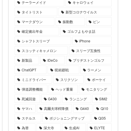
テーラーメイド
キャロウェイ
タイトリスト
新型コロナウイルス
マークダウン
振動数
ピン
確定拠出年金
ゴルフよもやま話
シャフトスリーブ
iPhone
スコッティキャメロン
スリーブ互換性
新製品
IDeCo
ブリヂストンゴルフ
ChatGPT
呪術廻戦
ラーメン
ミニドライバー
スリクソン
ボーケイ
弾道調整機能
ヘッド重量
モニタリング
死滅回遊
G430
ランニング
SIM2
ヤマハ
高爾夫球桿降價
G440
Qi10
ステルス
ポジショニングマップ
Qi35
為替
深大寺
生成AI
ELYTE