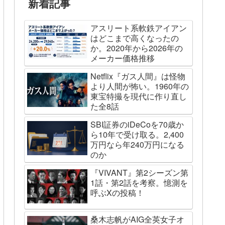
新着記事
アスリート系軟鉄アイアン
はどこまで高くなったの
か。2020年から2026年の
メーカー価格推移
Netflix『ガス人間』は怪物
より人間が怖い。1960年の
東宝特撮を現代に作り直し
た全8話
SBI証券のiDeCoを70歳か
ら10年で受け取る。2,400
万円なら年240万円になる
のか
『VIVANT』第2シーズン第
1話・第2話を考察。憶測を
呼ぶXの投稿！
桑木志帆がAIG全英女子オ