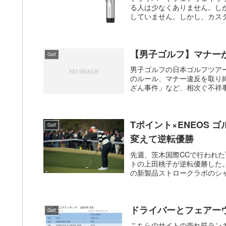
る人は少なくありません。し
していません。しかし、カスタ
【男子ゴルフ】マナー
Golf
男子ゴルフの日本ゴルフツア
のルール、マナー違反を取り
ざん事件」など、相次ぐ不祥事
Tポイント×ENEOS
Golf
変えて逆転優勝
先週、茨木国際CCで行われた
トの上田桃子が逆転優勝した
の新製品ストロークラボのシャ
ドライバーとフェアー
Golf
こちらのサイトの売れ筋ラン