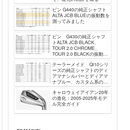
ピン G440の純正シャフト
ALTA JCB BLUEの振動数を
測ってみました
ピン G430の純正シャフ
トALTA JCB BLACK、
TOUR 2.0 CHROME、
TOUR 2.0 BLACKの振動数
を測ってみました
テーラーメイド Qi10シリ
ーズの純正シャフトのディ
アマナシルバーとディアマ
ナブルー、カスタム系の
SPEEDER NK BLACK、
キャロウェイアイアン20年
TOUR AD VF、Diamana
の進化：2005-2025年モデ
WBの振動数を測ってみた
ル完全ガイド