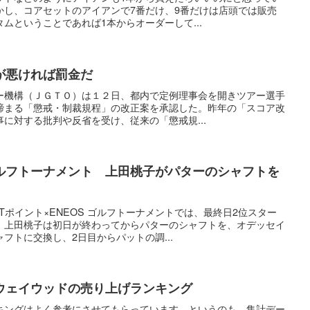
かし、コアセットのアイアンで7番だけ、9番だけは店頭では販売
ムということであれば1本からオーダーして...
が悪ければ罰金だ
ー機構（ＪＧＴＯ）は１２日、都内で定例理事会を開きツアー選手
締まる「懲戒・制裁規程」の改正案を承認した。昨年の「スコア改
に対する批判や反省を受け、従来の「懲戒規...
 ゴルフトーナメント 上田桃子がパターのシャフトを
Tポイント×ENEOS ゴルフトーナメントでは、最終日2位スター
。上田桃子は初日が終わってからパターのシャフトを、オデッセイ
フトに交換し、2日目からパットの調...
ウェイウッドの売り上げランキング
キングはよく参考にさせてもらっています。というのも、集計デー