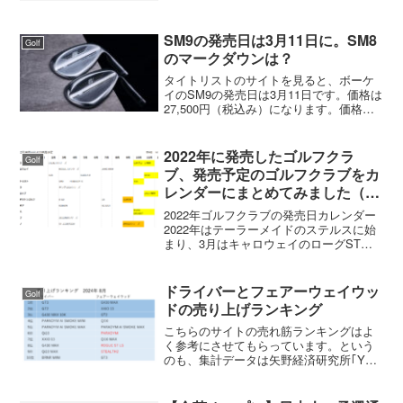
な物）を付けて空気抵抗を減らしヘッド
スピードを上げると言うことでしたが、
ヘッドスピード40...
SM9の発売日は3月11日に。SM8
Golf
のマークダウンは？
タイトリストのサイトを見ると、ボーケ
イのSM9の発売日は3月11日です。価格は
27,500円（税込み）になります。価格は
SM8から値上げにSM8の価格が26,400円
（税込み）、SM9の価格が27,500円（税
込み）と1,000円の値上げに...
2022年に発売したゴルフクラ
Golf
ブ、発売予定のゴルフクラブをカ
レンダーにまとめてみました（随
時更新）
2022年ゴルフクラブの発売日カレンダー
2022年はテーラーメイドのステルスに始
まり、3月はキャロウェイのローグST、
コブラのキングLTD、オノフの
2022AKA、ミズノのST-X220/Z220が発売
になります。4月以降に発売されるのは
ドライバーとフェアーウェイウッ
Golf
ど...
ドの売り上げランキング
こちらのサイトの売れ筋ランキングはよ
く参考にさせてもらっています。という
のも、集計データは矢野経済研究所｢YPS
ゴルフデータ｣を使っているからです。
『◯◯ゴルフの売上ランキング！』はそ
の企業の売上データだけで、地域によっ