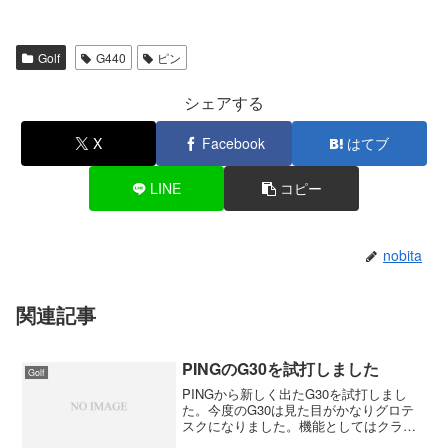
Golf
G440
ピン
シェアする
X
Facebook
はてブ
LINE
コピー
nobita
関連記事
PINGのG30を試打しました
Golf
PINGから新しく出たG30を試打しまし
た。今度のG30は見た目がかなりグロテ
スクになりました。機能としてはクラウ
ン部にタービュレーター（フィンのよう