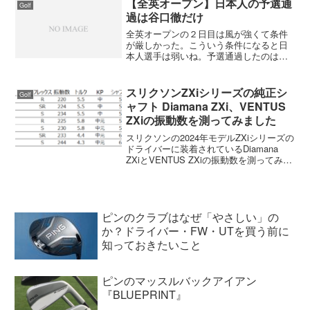
【全英オープン】日本人の予選通
Golf
てデータに偏りがあり...
過は谷口徹だけ
全英オープンの２日目は風が強くて条件
が厳しかった。こういう条件になると日
本人選手は弱いね。予選通過したのは谷
口徹だけ一人と寂しい。好調の片山が出
ていないのが残念だよ。 タイガー・ウ
ッズが７４も叩いて首位から７打差と優
スリクソンZXiシリーズの純正シ
Golf
勝争いから後退してしまっ...
ャフト Diamana ZXi、VENTUS
ZXiの振動数を測ってみました
スリクソンの2024年モデルZXiシリーズの
ドライバーに装着されているDiamana
ZXiとVENTUS ZXiの振動数を測ってみま
した。今回の純正のDiamana ZXiはアベ
レージゴルファー向け、VENTUS ZXiは
アスリートゴルフ...
ピンのクラブはなぜ「やさしい」の
か？ドライバー・FW・UTを買う前に
知っておきたいこと
ピンのマッスルバックアイアン
『BLUEPRINT』