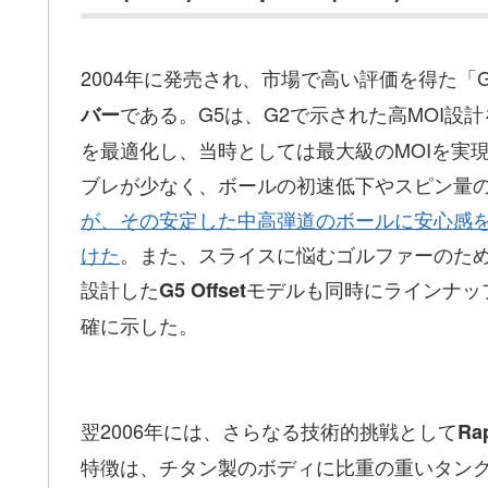
2004年に発売され、市場で高い評価を得た「
である。G5は、G2で示された高MOI
バー
を最適化し、当時としては最大級のMOIを実
ブレが少なく、ボールの初速低下やスピン量
が、その安定した中高弾道のボールに安心感を
けた
。また、スライスに悩むゴルファーのた
設計した
モデルも同時にラインナッ
G5 Offset
確に示した。
翌2006年には、さらなる技術的挑戦として
Ra
特徴は、チタン製のボディに比重の重いタン