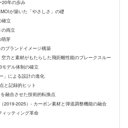
ー20年の歩み
 高MOIが築いた「やさしさ」の礎
設計の確立
力強さの両立
能の萌芽
」のブランドイメージ構築
8）- 空力と素材がもたらした飛距離性能のブレークスルー
命と3モデル体制の確立
ロジー」による設計の進化
MOIの頂点と記録的ヒット
」を融合させた技術的転換点
019-2025）- カーボン素材と弾道調整機能の融合
したフィッティング革命