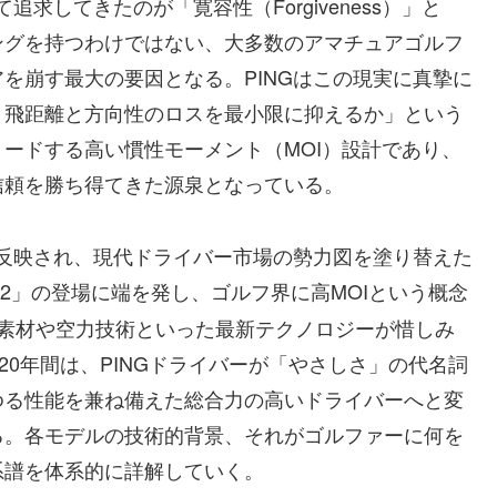
求してきたのが「寛容性（Forgiveness）」と
ングを持つわけではない、大多数のアマチュアゴルフ
を崩す最大の要因となる。PINGはこの現実に真摯に
、飛距離と方向性のロスを最小限に抑えるか」という
ードする高い慣性モーメント（MOI）設計であり、
信頼を勝ち得てきた源泉となっている。
く反映され、現代ドライバー市場の勢力図を塗り替えた
「G2」の登場に端を発し、ゴルフ界に高MOIという概念
ボン素材や空力技術といった最新テクノロジーが惜しみ
の20年間は、PINGドライバーが「やさしさ」の代名詞
ゆる性能を兼ね備えた総合力の高いドライバーへと変
る。各モデルの技術的背景、それがゴルファーに何を
系譜を体系的に詳解していく。