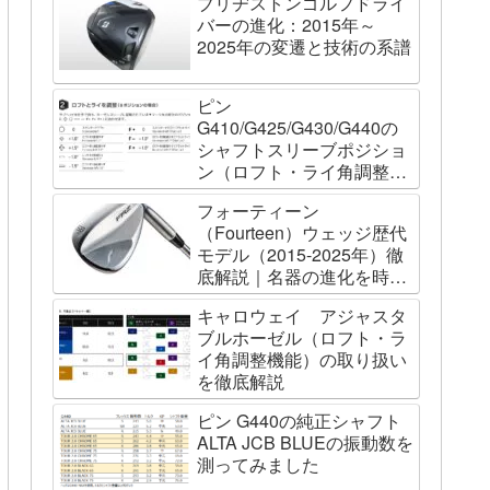
ブリヂストンゴルフドライ
バーの進化：2015年～
2025年の変遷と技術の系譜
ピン
G410/G425/G430/G440の
シャフトスリーブポジショ
ン（ロフト・ライ角調整機
能）について
フォーティーン
（Fourteen）ウェッジ歴代
モデル（2015-2025年）徹
底解説｜名器の進化を時系
列で辿る
キャロウェイ アジャスタ
ブルホーゼル（ロフト・ラ
イ角調整機能）の取り扱い
を徹底解説
ピン G440の純正シャフト
ALTA JCB BLUEの振動数を
測ってみました