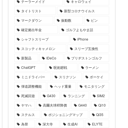
テーラーメイド
キャロウェイ
タイトリスト
新型コロナウイルス
マークダウン
振動数
ピン
確定拠出年金
ゴルフよもやま話
シャフトスリーブ
iPhone
スコッティキャメロン
スリーブ互換性
新製品
IDeCo
ブリヂストンゴルフ
ChatGPT
呪術廻戦
ラーメン
ミニドライバー
スリクソン
ボーケイ
弾道調整機能
ヘッド重量
モニタリング
死滅回遊
G430
ランニング
SIM2
ヤマハ
高爾夫球桿降價
G440
Qi10
ステルス
ポジショニングマップ
Qi35
為替
深大寺
生成AI
ELYTE