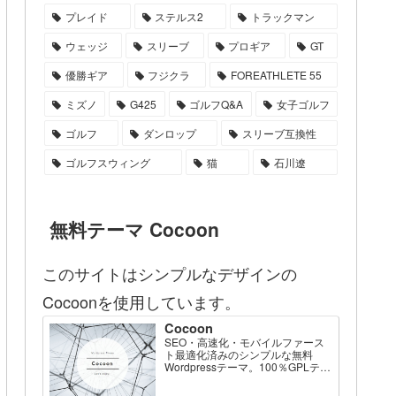
プレイド
ステルス2
トラックマン
ウェッジ
スリーブ
プロギア
GT
優勝ギア
フジクラ
FOREATHLETE 55
ミズノ
G425
ゴルフQ&A
女子ゴルフ
ゴルフ
ダンロップ
スリーブ互換性
ゴルフスウィング
猫
石川遼
無料テーマ Cocoon
このサイトはシンプルなデザインの
Cocoonを使用しています。
Cocoon
SEO・高速化・モバイルファース
ト最適化済みのシンプルな無料
Wordpressテーマ。100％GPLテー
マです。