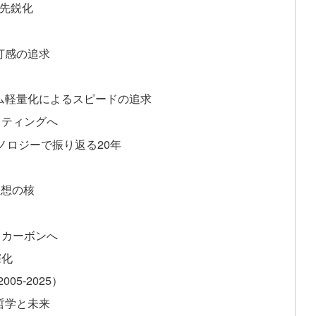
個性先鋭化
・打感の追求
システム軽量化によるスピードの追求
ッティングへ
クノロジーで振り返る20年
思想の核
らカーボンへ
深化
5-2025）
哲学と未来