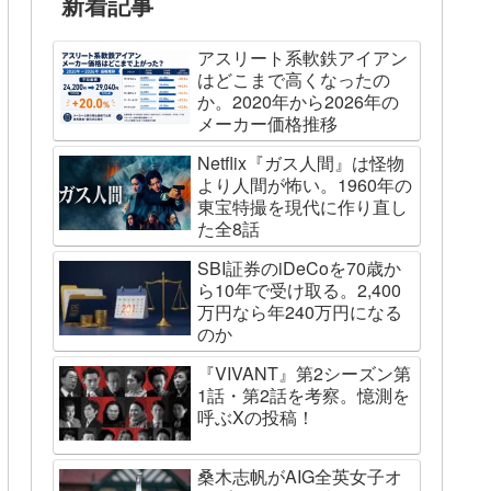
新着記事
アスリート系軟鉄アイアン
はどこまで高くなったの
か。2020年から2026年の
メーカー価格推移
Netflix『ガス人間』は怪物
より人間が怖い。1960年の
東宝特撮を現代に作り直し
た全8話
SBI証券のiDeCoを70歳か
ら10年で受け取る。2,400
万円なら年240万円になる
のか
『VIVANT』第2シーズン第
1話・第2話を考察。憶測を
呼ぶXの投稿！
桑木志帆がAIG全英女子オ