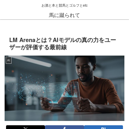
お酒と本と競馬とゴルフとetc
馬に蹴られて
LM Arenaとは？AIモデルの真の力をユー
ザーが評価する最前線
AI