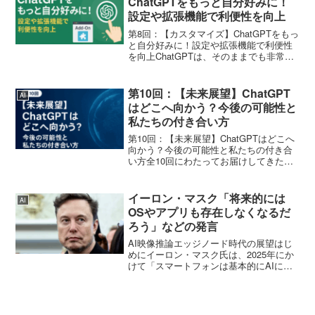
ChatGPTをもっと自分好みに！
設定や拡張機能で利便性を向上
第8回：【カスタマイズ】ChatGPTをもっ
と自分好みに！設定や拡張機能で利便性
を向上ChatGPTは、そのままでも非常に
強力なツールですが、ちょっとした工夫
を加えることで、さらにあなたにとって
使いやすく、よりパーソナライズされた
第10回：【未来展望】ChatGPT
AI
体験へと進...
はどこへ向かう？今後の可能性と
私たちの付き合い方
第10回：【未来展望】ChatGPTはどこへ
向かう？今後の可能性と私たちの付き合
い方全10回にわたってお届けしてきた
ChatGPTの上手な使い方ブログも、今回
がいよいよ最終回です。初回では
ChatGPTの基本から始まり、プロンプト
イーロン・マスク「将来的には
AI
作成術、様...
OSやアプリも存在しなくなるだ
ろう」などの発言
AI映像推論エッジノード時代の展望はじ
めにイーロン・マスク氏は、2025年にか
けて「スマートフォンは基本的にAIによ
る映像推論のエッジノードになる」と述
べています。また、「将来的にはOSやア
プリも存在しなくなるだろう。デバイス
は画面と音声の...