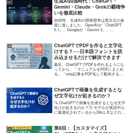
生成AI四強時代：ChatGPT・
AI
Gemini・Claude・Grokの覇権争
いを徹底比較
2025年、生成AIの開発競争は異次元の速
度に達しました。OpenAIが「ChatGPT
5.1」、Googleが「Gemini 3」、
Anthropicが「Claude 4.5」、そしてXが
「Grok 4.1」を相次いで投入。技術の進
化は...
ChatGPTでPDFを作ると文字化
AI
けする？──日本語フォントを読
み込ませるだけで解決できます
最近、ChatGPTでPDFを作れるようにな
ってから、「マニュアルをPDFにまとめ
る」「note記事をPDF化して配布する」
みたいな作業が、かなりラクになりまし
たよね。でも、そこで壁になるのが文字
化け問題。ChatGPTに日本語の文章を入
ChatGPTで画像を生成するとな
AI
力...
ぜ文字化けが起きるのか？
🔍 ChatGPTで画像を生成するとなぜ文字
化けが起きるのか？① モデルが英語中心
に最適化されているからDALL·Eなどの画
像生成モデルは、英語でのプロンプト利
用が主流です。そのため、画像内に英語
を入れるのは得意ですが、日本語の文字
第8回：【カスタマイズ】
AI
コードや...