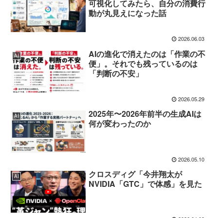
可視化してみたら、自分の消費行
動が丸見えになった話
2026.06.03
AIの進化で消えたのは「作業の不
AI
便」。それでも残っているのは
「判断の不安」
2026.05.29
2025年〜2026年前半の生成AIは
AI
何が変わったのか
2026.05.10
クロスディグ「今井翔太が
AI
NVIDIA「GTC」で体感」を見た