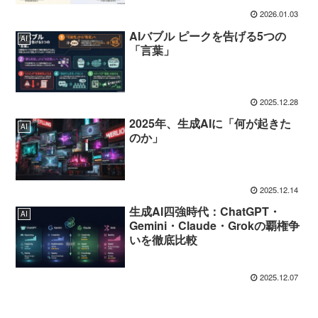
2026.01.03
AIバブル ピークを告げる5つの
AI
「言葉」
2025.12.28
2025年、生成AIに「何が起きた
AI
のか」
2025.12.14
生成AI四強時代：ChatGPT・
AI
Gemini・Claude・Grokの覇権争
いを徹底比較
2025.12.07