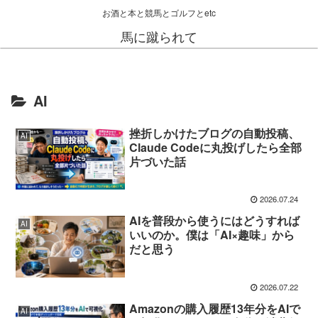
お酒と本と競馬とゴルフとetc
馬に蹴られて
AI
挫折しかけたブログの自動投稿、
AI
Claude Codeに丸投げしたら全部
片づいた話
2026.07.24
AIを普段から使うにはどうすれば
AI
いいのか。僕は「AI×趣味」から
だと思う
2026.07.22
Amazonの購入履歴13年分をAIで
AI