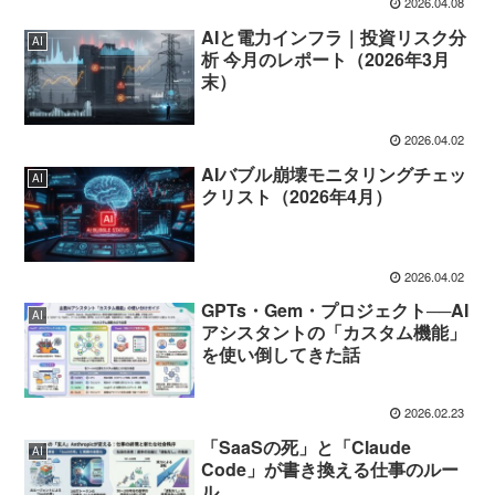
2026.04.08
AIと電力インフラ｜投資リスク分
AI
析 今月のレポート（2026年3月
末）
2026.04.02
AIバブル崩壊モニタリングチェッ
AI
クリスト（2026年4月）
2026.04.02
GPTs・Gem・プロジェクト──AI
AI
アシスタントの「カスタム機能」
を使い倒してきた話
2026.02.23
「SaaSの死」と「Claude
AI
Code」が書き換える仕事のルー
ル