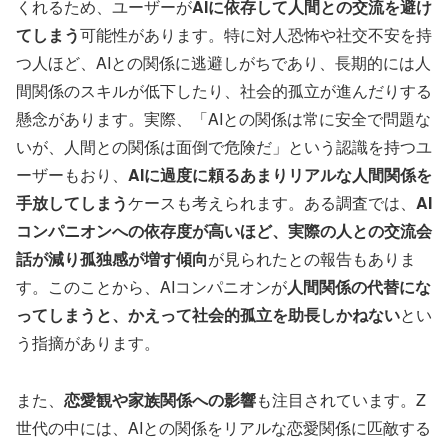
くれるため、ユーザーが
AIに依存して人間との交流を避け
てしまう
可能性があります。特に対人恐怖や社交不安を持
つ人ほど、AIとの関係に逃避しがちであり、長期的には人
間関係のスキルが低下したり、社会的孤立が進んだりする
懸念があります。実際、「AIとの関係は常に安全で問題な
いが、人間との関係は面倒で危険だ」という認識を持つユ
ーザーもおり、
AIに過度に頼るあまりリアルな人間関係を
手放してしまう
ケースも考えられます。ある調査では、
AI
コンパニオンへの依存度が高いほど、実際の人との交流会
話が減り孤独感が増す傾向
が見られたとの報告もありま
す。このことから、AIコンパニオンが
人間関係の代替にな
ってしまうと、かえって社会的孤立を助長しかねない
とい
う指摘があります。
また、
恋愛観や家族関係への影響
も注目されています。Z
世代の中には、AIとの関係をリアルな恋愛関係に匹敵する