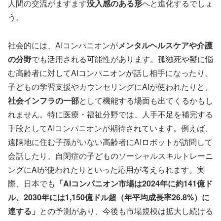
人間の交流がますます
没入感のある形
へと進化するでしょ
う。
社会的には、AIコンパニオンが
メンタルヘルスケアや介護
の分野
でも活用される可能性があります。孤独死や鬱に悩
む高齢者に対してAIコンパニオンが話し相手になったり、
子どもの学習支援やカウンセリングにAIが使われたりと、
社会インフラの一部
として機能する場面も出てくるかもし
れません。特に医療・福祉分野では、人手不足を補完する
手段としてAIコンパニオンが期待されています。例えば、
遠隔地に住む子孫がいない高齢者にAIロボットが訪問して
会話したり、自閉症の子どものソーシャルスキルトレーニ
ングにAIが使われたりといった応用が考えられます。実
際、日本でも
「AIコンパニオン市場は2024年に約141億ド
ル、2030年には1,150億ドル超（年平均成長率26.8%）に
達する」
との予測があり、今後も市場規模は拡大し続ける