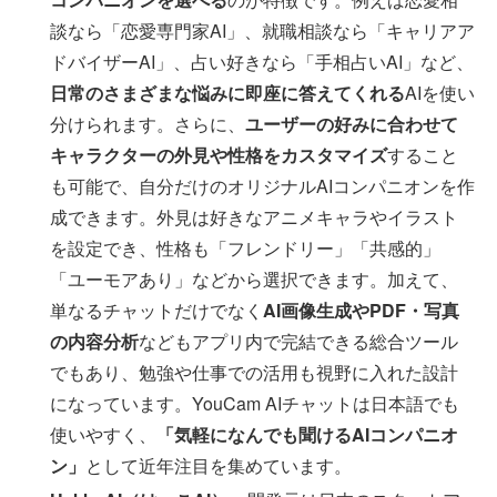
談なら「恋愛専門家AI」、就職相談なら「キャリアア
ドバイザーAI」、占い好きなら「手相占いAI」など、
日常のさまざまな悩みに即座に答えてくれる
AIを使い
分けられます。さらに、
ユーザーの好みに合わせて
キャラクターの外見や性格をカスタマイズ
すること
も可能で、自分だけのオリジナルAIコンパニオンを作
成できます。外見は好きなアニメキャラやイラスト
を設定でき、性格も「フレンドリー」「共感的」
「ユーモアあり」などから選択できます。加えて、
単なるチャットだけでなく
AI画像生成やPDF・写真
の内容分析
などもアプリ内で完結できる総合ツール
でもあり、勉強や仕事での活用も視野に入れた設計
になっています。YouCam AIチャットは日本語でも
使いやすく、
「気軽になんでも聞けるAIコンパニオ
ン」
として近年注目を集めています。