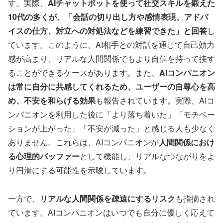
す。実際、
AIチャットボットを使って社交スキルを鍛えた
10代の多くが、「会話の切り出し方や感情表現、アドバ
イスの仕方、対立への対処法などを練習できた」と回答
し
ています。このように、AI相手との対話を通じて自己効力
感が高まり、リアルな人間関係でもより自信を持って接す
ることができるケースがあります。また、
AIコンパニオン
は常に自分に共感してくれるため、ユーザーの自尊心を高
め、不安を和らげる効果
も報告されています。実際、AIコ
ンパニオンを利用した後に「より落ち着いた」「モチベー
ションが上がった」「不安が減った」と感じる人も少なく
ありません。これらは、AIコンパニオンが
人間関係におけ
る心理的バッファー
として機能し、リアルなつながりをよ
り円滑にする可能性を示唆しています。
一方で、
リアルな人間関係を疎遠にするリスク
も指摘され
ています。AIコンパニオンはいつでも自分に優しく応えて