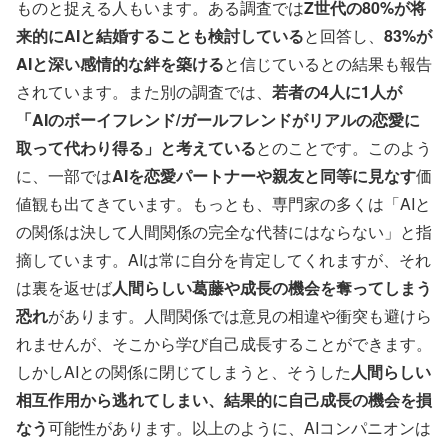
ものと捉える人もいます。ある調査では
Z世代の80%が将
来的にAIと結婚することも検討している
と回答し、
83%が
AIと深い感情的な絆を築ける
と信じているとの結果も報告
されています。また別の調査では、
若者の4人に1人が
「AIのボーイフレンド/ガールフレンドがリアルの恋愛に
取って代わり得る」と考えている
とのことです。このよう
に、一部では
AIを恋愛パートナーや親友と同等に見なす
価
値観も出てきています。もっとも、専門家の多くは「AIと
の関係は決して人間関係の完全な代替にはならない」と指
摘しています。AIは常に自分を肯定してくれますが、それ
は裏を返せば
人間らしい葛藤や成長の機会を奪ってしまう
恐れ
があります。人間関係では意見の相違や衝突も避けら
れませんが、そこから学び自己成長することができます。
しかしAIとの関係に閉じてしまうと、そうした
人間らしい
相互作用から逃れてしまい、結果的に自己成長の機会を損
なう
可能性があります。以上のように、AIコンパニオンは