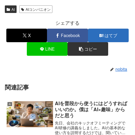
AI
AIコンパニオン
シェアする
X
Facebook
はてブ
LINE
コピー
nobita
関連記事
AIを普段から使うにはどうすれば
AI
いいのか。僕は「AI×趣味」から
だと思う
先日、会社のキックオフミーティングで
AI研修の講義をしました。AIの基本的な
使い方を説明するだけでは、聞いている