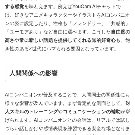
する感覚
を味わえます。例えばYouCam AIチャットで
は、好きなアニメキャラクターやイラストをAIコンパニオ
ンの姿に設定したり、性格も「フレンドリー」「共感的」
「ユーモアあり」など自由に選べます。こうした
自由度の
高さ
や
常に新しい話題を提供してくれる知的好奇心
も、飽
き性のあるZ世代にハマられる要因となっています。
人間関係への影響
AIコンパニオンが普及することで、人間同士の関係性にも
様々な影響が及んでいます。まず肯定的な側面として、
対
人スキルのトレーニング
や
コミュニケーションの補助
が挙
げられます。AIコンパニオンとの会話は、リアルでは試し
づらい話しかけや感情表現を練習できる安全な場となりま