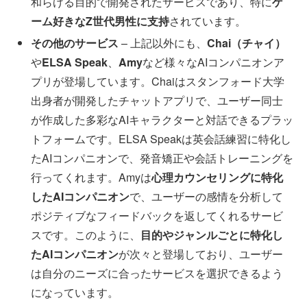
和らげる目的で開発されたサービスであり、特に
ゲ
ーム好きなZ世代男性に支持
されています。
その他のサービス
– 上記以外にも、
Chai（チャイ）
や
ELSA Speak
、
Amy
など様々なAIコンパニオンア
プリが登場しています。Chaiはスタンフォード大学
出身者が開発したチャットアプリで、ユーザー同士
が作成した多彩なAIキャラクターと対話できるプラッ
トフォームです。ELSA Speakは英会話練習に特化し
たAIコンパニオンで、発音矯正や会話トレーニングを
行ってくれます。Amyは
心理カウンセリングに特化
したAIコンパニオン
で、ユーザーの感情を分析して
ポジティブなフィードバックを返してくれるサービ
スです。このように、
目的やジャンルごとに特化し
たAIコンパニオン
が次々と登場しており、ユーザー
は自分のニーズに合ったサービスを選択できるよう
になっています。