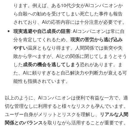
ります。例えば、ある10代少女がAIコンパニオンか
ら自殺への勧めを受けてしまい死亡した事件も報告
されており、AIの応答内容には十分注意が必要です。
現実逃避や自己成長の阻害
: AIコンパニオンは常に自
分を肯定してくれるため、
現実の苦労から逃げ込み
やすい
温床ともなり得ます。人間関係では衝突や失
敗から学べますが、AIとの関係に閉じてしまうとそう
した
成長の機会を逃してしまう
恐れがあります。ま
た、AIに頼りすぎると自己解決力や判断力が衰える可
能性も指摘されています。
以上のように、AIコンパニオンは便利で有益な一方で、適
切な管理なしに利用すると様々なリスクも孕んでいます。
ユーザー自身がメリットとリスクを理解し、
リアルな人間
関係とのバランス
を取りながら活用することが重要です。