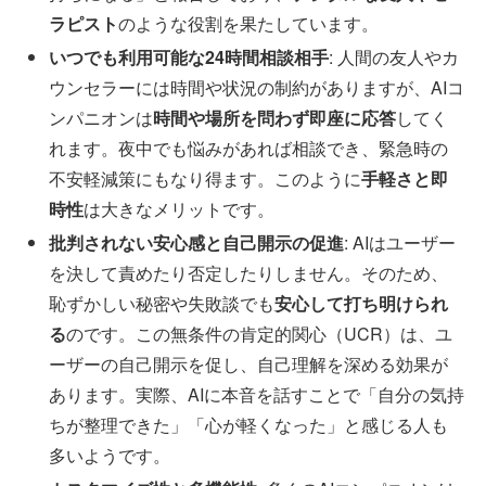
ラピスト
のような役割を果たしています。
いつでも利用可能な24時間相談相手
: 人間の友人やカ
ウンセラーには時間や状況の制約がありますが、AIコ
ンパニオンは
時間や場所を問わず即座に応答
してく
れます。夜中でも悩みがあれば相談でき、緊急時の
不安軽減策にもなり得ます。このように
手軽さと即
時性
は大きなメリットです。
批判されない安心感と自己開示の促進
: AIはユーザー
を決して責めたり否定したりしません。そのため、
恥ずかしい秘密や失敗談でも
安心して打ち明けられ
る
のです。この無条件の肯定的関心（UCR）は、ユ
ーザーの自己開示を促し、自己理解を深める効果が
あります。実際、AIに本音を話すことで「自分の気持
ちが整理できた」「心が軽くなった」と感じる人も
多いようです。