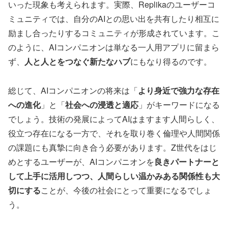
いった現象も考えられます。実際、Replikaのユーザーコ
ミュニティでは、自分のAIとの思い出を共有したり相互に
励まし合ったりするコミュニティが形成されています。こ
のように、AIコンパニオンは単なる一人用アプリに留まら
ず、
人と人とをつなぐ新たなハブ
にもなり得るのです。
総じて、AIコンパニオンの将来は「
より身近で強力な存在
への進化
」と「
社会への浸透と適応
」がキーワードになる
でしょう。技術の発展によってAIはますます人間らしく、
役立つ存在になる一方で、それを取り巻く倫理や人間関係
の課題にも真摯に向き合う必要があります。Z世代をはじ
めとするユーザーが、AIコンパニオンを
良きパートナーと
して上手に活用しつつ、人間らしい温かみある関係性も大
切にする
ことが、今後の社会にとって重要になるでしょ
う。