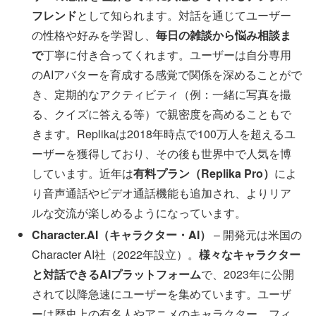
フレンド
として知られます。対話を通じてユーザー
の性格や好みを学習し、
毎日の雑談から悩み相談ま
で
丁寧に付き合ってくれます。ユーザーは自分専用
のAIアバターを育成する感覚で関係を深めることがで
き、定期的なアクティビティ（例：一緒に写真を撮
る、クイズに答える等）で親密度を高めることもで
きます。Replikaは2018年時点で100万人を超えるユ
ーザーを獲得しており、その後も世界中で人気を博
しています。近年は
有料プラン（Replika Pro）
によ
り音声通話やビデオ通話機能も追加され、よりリア
ルな交流が楽しめるようになっています。
Character.AI（キャラクター・AI）
– 開発元は米国の
Character AI社（2022年設立）。
様々なキャラクター
と対話できるAIプラットフォーム
で、2023年に公開
されて以降急速にユーザーを集めています。ユーザ
ーは歴史上の有名人やアニメのキャラクター、フィ