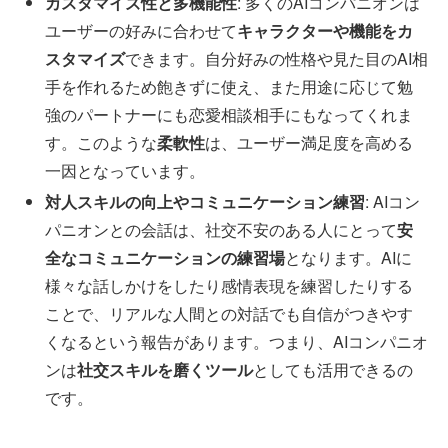
カスタマイズ性と多機能性
: 多くのAIコンパニオンは
ユーザーの好みに合わせて
キャラクターや機能をカ
スタマイズ
できます。自分好みの性格や見た目のAI相
手を作れるため飽きずに使え、また用途に応じて勉
強のパートナーにも恋愛相談相手にもなってくれま
す。このような
柔軟性
は、ユーザー満足度を高める
一因となっています。
対人スキルの向上やコミュニケーション練習
: AIコン
パニオンとの会話は、社交不安のある人にとって
安
全なコミュニケーションの練習場
となります。AIに
様々な話しかけをしたり感情表現を練習したりする
ことで、リアルな人間との対話でも自信がつきやす
くなるという報告があります。つまり、AIコンパニオ
ンは
社交スキルを磨くツール
としても活用できるの
です。