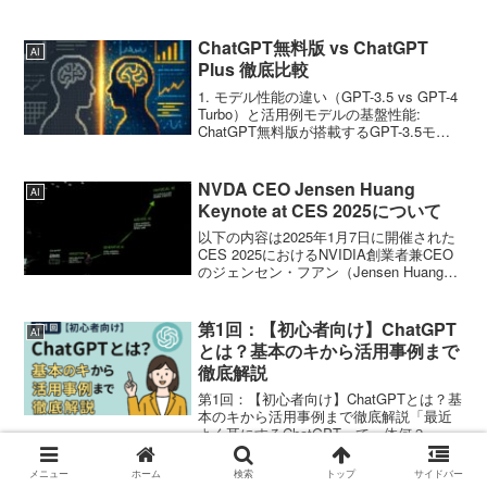
人も退屈するだろう。そう考えて、でき
るだけ自分が現場で経験したことを話す
ようにしました。AIを使ってGoogle
ChatGPT無料版 vs ChatGPT
AI
Apps Sc...
Plus 徹底比較
1. モデル性能の違い（GPT-3.5 vs GPT-4
Turbo）と活用例モデルの基盤性能:
ChatGPT無料版が搭載するGPT-3.5モデ
ルと、有料版（Plus）が利用できるGPT-
4モデルでは、規模と能力に大きな差があ
ります。GP...
NVDA CEO Jensen Huang
AI
Keynote at CES 2025について
以下の内容は2025年1月7日に開催された
CES 2025におけるNVIDIA創業者兼CEO
のジェンセン・フアン（Jensen Huang）
氏のキーノート講演で明らかになった内
容を、NVIDIA公式ブログなどを参考に生
成AIにて作成したもの...
第1回：【初心者向け】ChatGPT
AI
とは？基本のキから活用事例まで
徹底解説
第1回：【初心者向け】ChatGPTとは？基
本のキから活用事例まで徹底解説「最近
よく耳にするChatGPTって一体何？」
「すごいらしいけど、どうやって使う
の？」もしあなたがそう思っているな
メニュー
ホーム
検索
トップ
サイドバー
ら、この記事はまさにあなたのために書