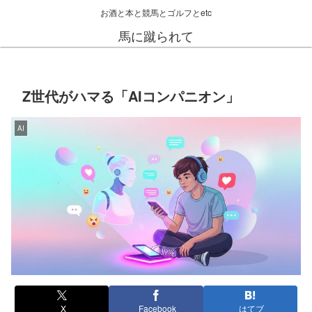
お酒と本と競馬とゴルフとetc
馬に蹴られて
Z世代がハマる「AIコンパニオン」
AI
X
Facebook
はてブ