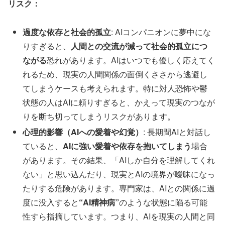
リスク：
過度な依存と社会的孤立
: AIコンパニオンに夢中にな
りすぎると、
人間との交流が減って社会的孤立につ
ながる
恐れがあります。AIはいつでも優しく応えてく
れるため、現実の人間関係の面倒くささから逃避し
てしまうケースも考えられます。特に対人恐怖や鬱
状態の人はAIに頼りすぎると、かえって現実のつなが
りを断ち切ってしまうリスクがあります。
心理的影響（AIへの愛着や幻覚）
: 長期間AIと対話し
ていると、
AIに強い愛着や依存を抱いてしまう
場合
があります。その結果、「AIしか自分を理解してくれ
ない」と思い込んだり、現実とAIの境界が曖昧になっ
たりする危険があります。専門家は、AIとの関係に過
度に没入すると
“AI精神病”
のような状態に陥る可能
性すら指摘しています。つまり、AIを現実の人間と同