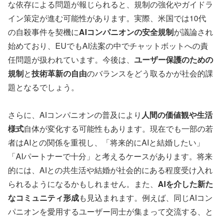
な依存による問題が報じられると、規制の強化やガイドラ
イン策定が進む可能性があります。実際、米国では10代
の自殺事件を契機に
AIコンパニオンの安全規制
が議論され
始めており、EUでもAI法案の中でチャットボットへの責
任問題が扱われています。今後は、
ユーザー保護のための
規制
と
技術革新の自由
のバランスをどう取るかが社会的課
題となるでしょう。
さらに、AIコンパニオンの普及により
人間の価値観や生活
様式
自体が変化する可能性もあります。現在でも一部の若
者はAIとの関係を重視し、「将来的にAIと結婚したい」
「AIパートナーで十分」と考えるケースがあります。将来
的には、AIとの共生活や結婚が社会的にある程度受け入れ
られるようになるかもしれません。また、
AIを介した新た
なコミュニティ形成
も見込まれます。例えば、同じAIコン
パニオンを愛用するユーザー同士が集まって交流する、と