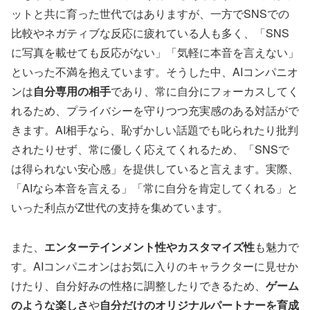
ットと共に育った世代ではありますが、一方でSNSでの
比較やネガティブな反応に疲れている人も多く、「SNS
に写真を載せても反応がない」「気軽に本音を言えない」
といった不満を抱えています。そうした中、AIコンパニオ
ンは
自分専用の相手
であり、常に自分にフォーカスしてく
れるため、プライバシーを守りつつ充実感のある対話がで
きます。AI相手なら、恥ずかしい話題でも叱られたり批判
されたりせず、常に優しく応えてくれるため、「SNSで
は得られない安心感」を提供していると言えます。実際、
「AIなら本音を言える」「常に自分を肯定してくれる」と
いった利点がZ世代の支持を集めています。
また、
エンターテインメント性やカスタマイズ性
も魅力で
す。AIコンパニオンはお気に入りのキャラクターに見せか
けたり、自分好みの性格に調整したりできるため、
ゲーム
のような楽しさ
や
自分だけのオリジナルパートナーを育成