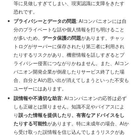
等に見做しすぎてしまい、現実認識に支障をきたす
恐れです。
プライバシーとデータの問題
: AIコンパニオンには自
分のプライベートな話や個人情報を打ち明けること
が多いため、
データ保護の問題
があります。チャッ
トログがサーバーに保存されたり第三者に利用され
たりするリスクがあり、機密情報を話しすぎるとプ
ライバシー侵害につながりかねません。また、AIコン
パニオン開発企業が倒産したりサービス終了した場
合、自分とAIの思い出が消えてしまうといった不安も
ユーザーにはあります。
誤情報や不適切な助言
: AIコンパニオンの応答は必ず
しも正確とは限りません。知識不足やバイアスによ
り
誤った情報を提供したり、有害なアドバイスをし
たりする可能性
があります。特に未成年の場合、AIか
ら受け取った誤情報を信じ込んでしまうリスクがあ