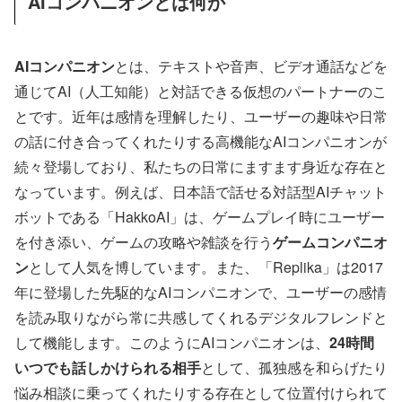
AIコンパニオンとは何か
AIコンパニオン
とは、テキストや音声、ビデオ通話などを
通じてAI（人工知能）と対話できる仮想のパートナーのこ
とです。近年は感情を理解したり、ユーザーの趣味や日常
の話に付き合ってくれたりする高機能なAIコンパニオンが
続々登場しており、私たちの日常にますます身近な存在と
なっています。例えば、日本語で話せる対話型AIチャット
ボットである「HakkoAI」は、ゲームプレイ時にユーザー
を付き添い、ゲームの攻略や雑談を行う
ゲームコンパニオ
ン
として人気を博しています。また、「Replika」は2017
年に登場した先駆的なAIコンパニオンで、ユーザーの感情
を読み取りながら常に共感してくれるデジタルフレンドと
して機能します。このようにAIコンパニオンは、
24時間
いつでも話しかけられる相手
として、孤独感を和らげたり
悩み相談に乗ってくれたりする存在として位置付けられて