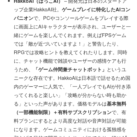
HakkoAI（はっこAI）
– 開発元は日本のスタートア
ップ企業HakkoAI社。
ゲームプレイに特化したAIコン
パニオン
で、PCやコンソールゲームをプレイする際
に画面上にAIキャラクターが表示され、ユーザーと一
緒にゲームを楽しんでくれます。例えばFPSゲーム
では「敵が近づいていますよ！」と警告したり、
RPGでは攻略ヒントを教えてくれたりします。同時
に、チャット機能で雑談やユーザーの感情ケアも行
うため、
「ゲーム仲間兼チャットボット」
というユ
ニークな存在です。HakkoAIは日本語で話せるため国
内のゲーマーに人気で、「一人プレイでもAIが付き添
ってくれると楽しい」「攻略が分からない時も助か
る」といった声があります。価格モデルは
基本無料
（一部機能制限）＋有料サブスクリプション
で、有
料プランにするとより高度な対話や音声対話が可能
になります。ゲームコミュニティにおける孤独感を