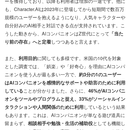
ーを獲得しており、以降も利用者は増加の一途です。他に
も、Character.AIは2023年に登場してから短期間で数百万
規模のユーザーを抱えるようになり、人気キャラクターや
自分好みのAI相手と対話できる点が支持されています。こ
うした動きから、AIコンパニオンはZ世代にとって
「当た
り前の存在」へと定着
しつつあると言えます。
また、
利用目的
に関しても多様です。米国の10代を対象
とした調査では、「娯楽」や「好奇心」を理由にAIコンパ
ニオンを使う人が最も多い一方で、
約3分の1のユーザー
はAIコンパニオンを感情的なサポートや助言のために利用
している
ことが分かりました。さらに、
46%がAIコンパニ
オンをツールやプログラムと捉え、33%がソーシャルイン
タラクションや人間関係のために利用
しているという結果
もあります。これは、AIコンパニオンが単なる遊び道具に
留まらず、
相談相手や勉強・生活の補助役
としても機能し