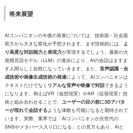
将来展望
AIコンパニオンの今後の発展については、技術面・社会面
双方から大きな変化が予想されます。まず技術的には、
よ
り高度な対話能力と表現力
が実現するでしょう。最新の大
規模言語モデル（LLM）の進歩により、AIの会話はますま
す人間らしく自然になっていきます。また、
音声認識・合
成技術や画像生成技術の発達
によって、AIコンパニオンは
テキストだけでなく
リアルな音声や映像で対話
できるよう
になります。例えばVR（仮想現実）やAR（拡張現実）技
術と組み合わせることで、
ユーザーの目の前に3Dアバタ
ーが現れて会話する
ような体験も可能になると期待されて
います。実際、業界では「AIコンパニオンが次世代の
SNSやメタバース入り口になる」との見方もあり、AIと