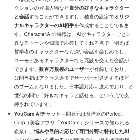
クションの登場人物など
自分の好きなキャラクター
と会話
することができますし、独自の設定で
オリジ
ナルキャラクターのAI相手
を作成することもできま
す。Character.AIの特徴は、AIがキャラクターごとに
異なるトーンや知識で応答してくれる点で、例えば
哲学者のキャラクターなら深い会話を楽しめるし、
ユーモアあるキャラクターなら冗談を交えた会話が
できます。
数百万規模のユーザー
が登録しており、
公開当初はアクセス過多でサーバーが逼迫するほど
のブームとなりました。日本語対応も進んでおり、Z
世代の間で「好きなキャラと話せる」という点で支
持されています。
YouCam AIチャット
– 開発元は台湾発のPerfect
Corp（美容アプリ「YouCam」シリーズで知られる
企業）。
悩みや目的に応じて専門分野に特化したAI
コンパニオンを選べる
のが特徴です。例えば恋愛相