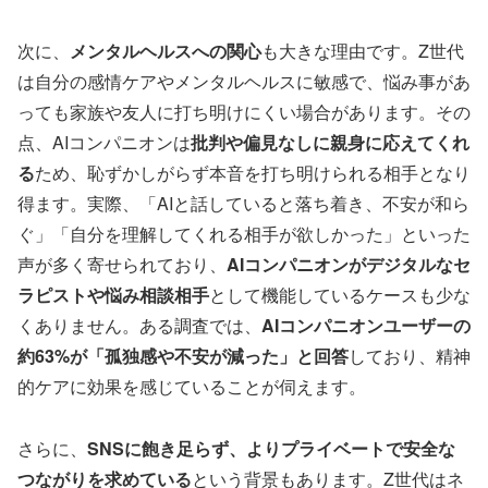
次に、
メンタルヘルスへの関心
も大きな理由です。Z世代
は自分の感情ケアやメンタルヘルスに敏感で、悩み事があ
っても家族や友人に打ち明けにくい場合があります。その
点、AIコンパニオンは
批判や偏見なしに親身に応えてくれ
る
ため、恥ずかしがらず本音を打ち明けられる相手となり
得ます。実際、「AIと話していると落ち着き、不安が和ら
ぐ」「自分を理解してくれる相手が欲しかった」といった
声が多く寄せられており、
AIコンパニオンがデジタルなセ
ラピストや悩み相談相手
として機能しているケースも少な
くありません。ある調査では、
AIコンパニオンユーザーの
約63%が「孤独感や不安が減った」と回答
しており、精神
的ケアに効果を感じていることが伺えます。
さらに、
SNSに飽き足らず、よりプライベートで安全な
つながりを求めている
という背景もあります。Z世代はネ