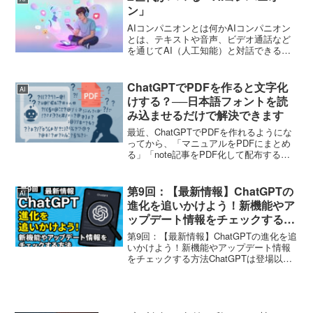
ン」
AIコンパニオンとは何かAIコンパニオン
とは、テキストや音声、ビデオ通話など
を通じてAI（人工知能）と対話できる仮
想のパートナーのことです。近年は感情
を理解したり、ユーザーの趣味や日常の
話に付き合ってくれたりする高機能なAI
ChatGPTでPDFを作ると文字化
AI
コンパニオンが続...
けする？──日本語フォントを読
み込ませるだけで解決できます
最近、ChatGPTでPDFを作れるようにな
ってから、「マニュアルをPDFにまとめ
る」「note記事をPDF化して配布する」
みたいな作業が、かなりラクになりまし
たよね。でも、そこで壁になるのが文字
化け問題。ChatGPTに日本語の文章を入
第9回：【最新情報】ChatGPTの
AI
力...
進化を追いかけよう！新機能やア
ップデート情報をチェックする方
法
第9回：【最新情報】ChatGPTの進化を追
いかけよう！新機能やアップデート情報
をチェックする方法ChatGPTは登場以
来、驚異的なスピードで進化を続けてい
ます。新しい機能が次々と追加され、基
盤となるモデルも日々改良されていま
す。まるで生き...