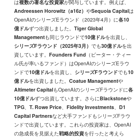
は
複数の著名な投資家
が関与しています。例えば、
Andreessen Horowitz（a16z）
や
Sequoia Capital
は
OpenAIのシリーズEラウンド（2023年4月）に
各10
億ドル
ずつ出資しました。
Tiger Global
Management
も同じラウンドで
10億ドル
を出資し、
シリーズFラウンド（2025年3月）
でも
30億ドル
を出
資しています。
Founders Fund
（ピーター・ティー
ル氏が率いるファンド）はOpenAIのシリーズEラウ
ンドで
10億ドル
を出資し、
シリーズFラウンド
でも
10
億ドル
を出資しました。
Coatue Management
や
Altimeter Capital
もOpenAIのシリーズFラウンドに
各
10億ドル
ずつ出資しています。さらに
Blackstone
や
TPG
、
T. Rowe Price
、
Fidelity Investments
、
D1
Capital Partners
など大手ファンドもシリーズFラウ
ンドで出資しています。これらの投資家は、OpenAI
の急成長を見据えた
戦略的投資
を行ったと考えら