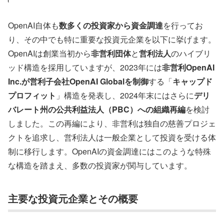
OpenAI自体も
数多くの投資家から資金調達
を行ってお
り、その中でも特に重要な投資元企業を以下に挙げます。
OpenAIは創業当初から
非営利団体
と
営利法人
のハイブリ
ッド構造を採用していますが、2023年には
非営利OpenAI
Inc.が営利子会社OpenAI Globalを制御
する「
キャップド
プロフィット
」構造を発表し、2024年末にはさらに
デリ
バレート州の公共利益法人（PBC）への組織再編
を検討
しました。この再編により、非営利は独自の慈善プロジェ
クトを追求し、営利法人は一般企業として投資を受ける体
制に移行します。OpenAIの資金調達にはこのような特殊
な構造を踏まえ、多数の投資家が関与しています。
主要な投資元企業とその概要