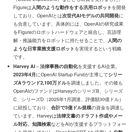
Figureは
人間のような動作をする汎用ロボット
を開発
しており、OpenAIとは
次世代AIモデルの共同開発
に
も合意しています。具体的には、OpenAIの研究成果
をFigureのロボットハードウェアと統合し、言語理
解・推論能力をロボットに持たせることで、
人間の
ような日常業務支援ロボット
を実現するという戦略
です。
Harvey AI
–
法律事務の自動化
を支援するAI企業。
2023年4月
にOpenAI Startup Fundが主導して
シリー
ズAラウンド2,100万ドル
を調達しました。その後も
OpenAIのファンドはHarveyのシリーズB、シリーズ
C、シリーズD（2025年1月調達、評価額30億ドル）
に続投しており、
合計で3億ドル規模
の資金を調達し
ています。Harveyは
法律文書のドラフト作成やメー
ル対応、知識検索
などをAIが支援するプラットフォー