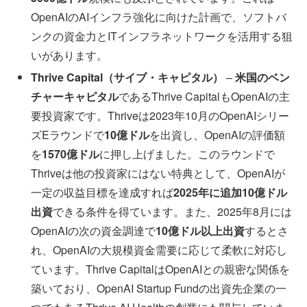
OpenAIのAIインフラ強化に向けた計画で、ソフトバ
ンクの資金力とITインフラネットワークを活用する狙
いがあります。
Thrive Capital（サイブ・キャピタル）
–
米国のベン
チャーキャピタル
であるThrive CapitalもOpenAIの主
要投資家です。Thriveは2023年10月のOpenAIシリー
ズEラウンドで
10億ドル
を出資し、OpenAIの評価額
を
1570億ドル
に押し上げました。このラウンドで
Thriveは他の投資家にはない特典として、OpenAIが
一定の収益目標を達成すれば
2025年に追加10億ドル
出資
できる条件を得ています。また、2025年8月には
OpenAIの次の資金調達で
10億ドル以上出資
するとさ
れ、OpenAIの大規模資金需要に応じて柔軟に対応し
ています。Thrive CapitalはOpenAIとの親密な関係を
築いており、OpenAI Startup Fundの出資先企業の一