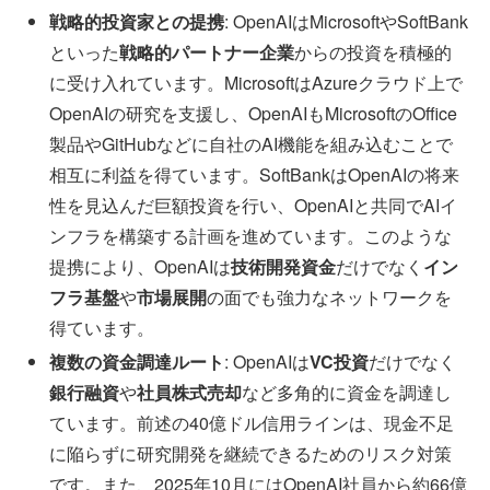
戦略的投資家との提携
: OpenAIはMicrosoftやSoftBank
といった
戦略的パートナー企業
からの投資を積極的
に受け入れています。MicrosoftはAzureクラウド上で
OpenAIの研究を支援し、OpenAIもMicrosoftのOffice
製品やGitHubなどに自社のAI機能を組み込むことで
相互に利益を得ています。SoftBankはOpenAIの将来
性を見込んだ巨額投資を行い、OpenAIと共同でAIイ
ンフラを構築する計画を進めています。このような
提携により、OpenAIは
技術開発資金
だけでなく
イン
フラ基盤
や
市場展開
の面でも強力なネットワークを
得ています。
複数の資金調達ルート
: OpenAIは
VC投資
だけでなく
銀行融資
や
社員株式売却
など多角的に資金を調達し
ています。前述の40億ドル信用ラインは、現金不足
に陥らずに研究開発を継続できるためのリスク対策
です。また、2025年10月にはOpenAI社員から約66億