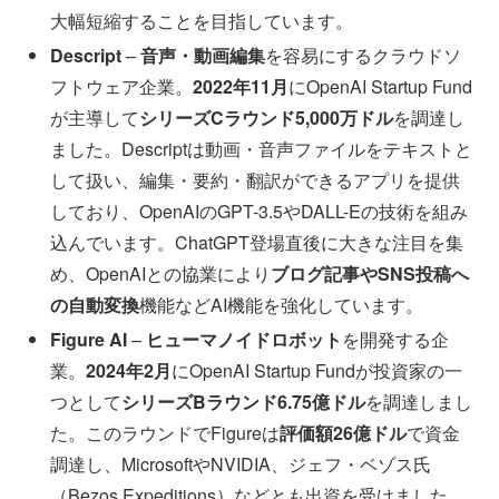
大幅短縮することを目指しています。
Descript
–
音声・動画編集
を容易にするクラウドソ
フトウェア企業。
2022年11月
にOpenAI Startup Fund
が主導して
シリーズCラウンド5,000万ドル
を調達し
ました。Descriptは動画・音声ファイルをテキストと
して扱い、編集・要約・翻訳ができるアプリを提供
しており、OpenAIのGPT-3.5やDALL-Eの技術を組み
込んでいます。ChatGPT登場直後に大きな注目を集
め、OpenAIとの協業により
ブログ記事やSNS投稿へ
の自動変換
機能などAI機能を強化しています。
Figure AI
–
ヒューマノイドロボット
を開発する企
業。
2024年2月
にOpenAI Startup Fundが投資家の一
つとして
シリーズBラウンド6.75億ドル
を調達しまし
た。このラウンドでFigureは
評価額26億ドル
で資金
調達し、MicrosoftやNVIDIA、ジェフ・ベゾス氏
（Bezos Expeditions）などとも出資を受けました。