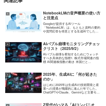
関連記事
NotebookLMの音声概要の使い方
AI
と注意点
Googleが提供するAIツール
「NotebookLM」は、もともと資料の要約
や質問応答を得意とする生成AIでした。
そのNotebookLMに、最近「音声概要
（Audio Overview）」という新しい機能
が追加されたのをご存じでしょうか...
AIバブル崩壊モニタリングチェッ
AI
クリスト（2025/9/2）
AIバブル崩壊を察知するためにウォッチ
すべき具体的な指標1. 株式市場関連の指
標 AI関連株指数の動き 米国だと
NASDAQの生成AI関連銘柄、日本だと AI
ベンチャーやSIer関連株。 特徴は「好決
算でも株価が上がらなくなる」現象。こ
2025年、生成AIに「何が起きた
AI
れ...
のか」
はじめに2025年は生成AIの技術開発と産
業への浸透が飛躍的に進んだ年でした。
ChatGPTやClaude、Geminiなど主要モデ
ルが新機能や拡張を発表し、ビジネス・
教育・クリエイティブ分野への応用が広
がりました。本レポートでは、2025...
Z世代がハマる「AIコンパニオ
AI