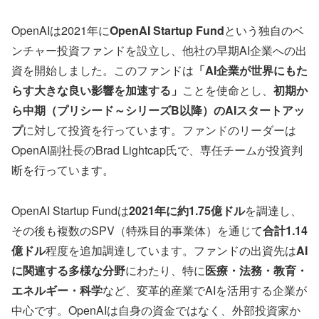
OpenAIは2021年に
OpenAI Startup Fund
という独自のベ
ンチャー投資ファンドを設立し、他社の早期AI企業への出
資を開始しました。このファンドは
「AI企業が世界にもた
らす大きな良い影響を加速する」
ことを使命とし、
初期か
ら中期（プリシード～シリーズB以降）のAIスタートアッ
プ
に対して投資を行っています。ファンドのリーダーは
OpenAI副社長のBrad Lightcap氏で、専任チームが投資判
断を行っています。
OpenAI Startup Fundは
2021年に約1.75億ドル
を調達し、
その後も複数のSPV（特殊目的事業体）を通じて
合計1.14
億ドル
程度を追加調達しています。ファンドの出資先は
AI
に関連する多様な分野
にわたり、特に
医療・法務・教育・
エネルギー・科学
など、変革的産業でAIを活用する企業が
中心です。OpenAIは自身の資金ではなく、外部投資家か