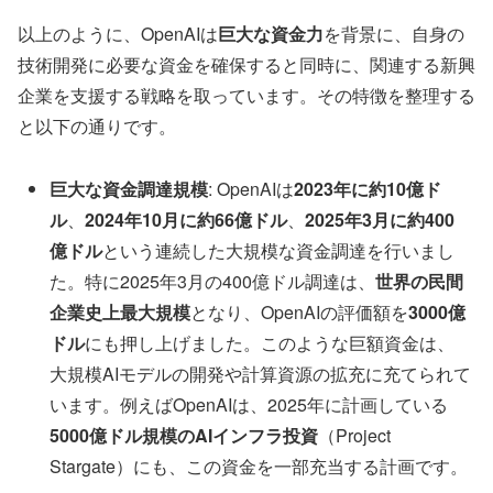
以上のように、OpenAIは
巨大な資金力
を背景に、自身の
技術開発に必要な資金を確保すると同時に、関連する新興
企業を支援する戦略を取っています。その特徴を整理する
と以下の通りです。
巨大な資金調達規模
: OpenAIは
2023年に約10億ド
ル
、
2024年10月に約66億ドル
、
2025年3月に約400
億ドル
という連続した大規模な資金調達を行いまし
た。特に2025年3月の400億ドル調達は、
世界の民間
企業史上最大規模
となり、OpenAIの評価額を
3000億
ドル
にも押し上げました。このような巨額資金は、
大規模AIモデルの開発や計算資源の拡充に充てられて
います。例えばOpenAIは、2025年に計画している
5000億ドル規模のAIインフラ投資
（Project
Stargate）にも、この資金を一部充当する計画です。