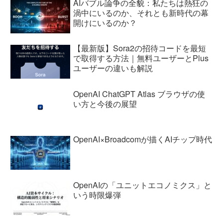
AIバブル論争の全貌：私たちは熱狂の
渦中にいるのか、それとも新時代の幕
開けにいるのか？
【最新版】Sora2の招待コードを最短
で取得する方法｜無料ユーザーとPlus
ユーザーの違いも解説
OpenAI ChatGPT Atlas ブラウザの使
い方と今後の展望
OpenAI×Broadcomが描くAIチップ時代
OpenAIの「ユニットエコノミクス」と
いう時限爆弾