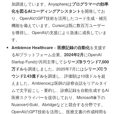
加調達しています。Anysphereは
プログラマーの効率
化を図るAIコーディングアシスタント
を開発してお
り、OpenAIのGPT技術を活用したコード生成・補完
機能を備えています。Cursorは既に数百万ユーザー
を獲得し、OpenAIの支援により急速に成長していま
す。
Ambience Healthcare
–
医療記録の自動化
を支援す
るAIプラットフォーム企業。
2024年2月
にOpenAI
Startup Fundが共同主導して
シリーズBラウンド7,000
万ドル
を調達しました。2025年7月には
シリーズCラ
ウンド2.43億ドル
を調達し、評価額は10億ドルを超
えました。Ambienceは医師の診察会話をリアルタイ
ムで文字起こし・要約し、診療記録を自動生成するAI
医療スクライバーを提供しており、Microsoft傘下の
NuanceやSuki、Abridgeなどと競合する分野です。
OpenAIのGPT技術を活用し、医療文書の作成時間を