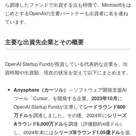
ら調達したファンドで出資する点も特徴で、Microsoftをは
じめとするOpenAIの主要パートナーも出資者に名を連ね
ています。
主要な出資先企業とその概要
OpenAI Startup Fundが投資している代表的な企業を、出
資時期や出資額、現在の状況を交えて以下にまとめます。
Anysphere（カーソル）
– ソフトウェア開発支援AI
ツール「Cursor」を開発する企業。
2023年10月
に
OpenAI Startup Fundが主導して
シードラウンド800
万ドル
を調達しました。その後、2024年に
シリーズ
Aラウンド6,000万ドル
を調達（評価額約4億ドル）
し、2024年末には
シリーズBラウンド1.05億ドル
を追