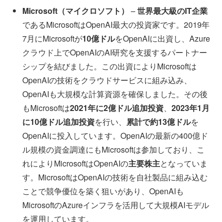
Microsoft（マイクロソフト）
–
世界最大級のIT企業
であるMicrosoftはOpenAI最大の投資家です。2019年
7月にMicrosoftが
10億ドル
をOpenAIに出資し、Azure
クラウド上でOpenAIのAI研究を支援するパートナー
シップを結びました。この出資によりMicrosoftは
OpenAIの技術をクラウドサービスに組み込み、
OpenAIも大規模な計算資源を確保しました。その後
もMicrosoftは
2021年に2億ドル追加投資
、
2023年1月
に10億ドル追加投資
を行い、
累計で約13億ドル
を
OpenAIに投入しています。OpenAIの最新の400億ド
ル規模の資金調達にもMicrosoftは参加しており、こ
れによりMicrosoftはOpenAIの
主要株主
となっていま
す。MicrosoftはOpenAIの技術を自社製品に組み込む
ことで競争優位を築く狙いがあり、OpenAIも
MicrosoftのAzureインフラを活用して大規模AIモデル
を運用しています。