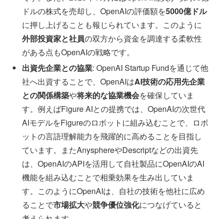
ドルの株式を売却し、OpenAIの評価額を
5000億ドル
に押し上げることも報じられています。このように
外部投資家と社員
の双方から資金を調達する柔軟性
がある点もOpenAIの戦略です。
出資先企業との協業
: OpenAI Startup Fundを通じて他
社へ出資することで、OpenAIは
AI技術の応用先企業
との関係構築
や
将来的な協業機会
を確保していま
す。例えばFigure AIとの提携では、OpenAIの次世代
AIモデルをFigureのロボットに組み込むことで、ロボ
ットの言語理解能力を飛躍的に高めることを目指し
ています。またAnysphereやDescriptなどの出資先
は、OpenAIのAPIを活用して自社製品にOpenAIのAI
機能を組み込むことで相乗効果を生み出していま
す。このようにOpenAIは、自社の技術を他社に広め
ることで
市場拡大
や
競争優位強化
につなげていると
考えられます。