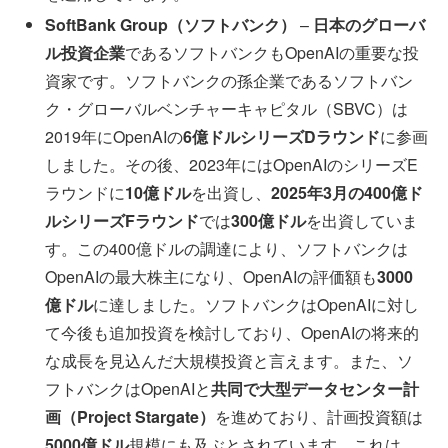
SoftBank Group（ソフトバンク）
–
日本のグローバ
ル投資企業
であるソフトバンクもOpenAIの重要な投
資家です。ソフトバンクの孫企業であるソフトバン
ク・グローバルベンチャーキャピタル（SBVC）は
2019年にOpenAIの
6億ドルシリーズDラウンド
に参画
しました。その後、2023年にはOpenAIのシリーズE
ラウンドに
10億ドル
を出資し、
2025年3月の400億ド
ルシリーズFラウンド
では
300億ドル
を出資していま
す。この400億ドルの調達により、ソフトバンクは
OpenAIの最大株主になり、OpenAIの評価額も
3000
億ドル
に達しました。ソフトバンクはOpenAIに対し
て今後も追加投資を検討しており、OpenAIの将来的
な成長を見込んだ大規模投資と言えます。また、ソ
フトバンクはOpenAIと
共同で大型データセンター計
画（Project Stargate）
を進めており、計画投資額は
5000億ドル
規模にも及ぶとされています。これは