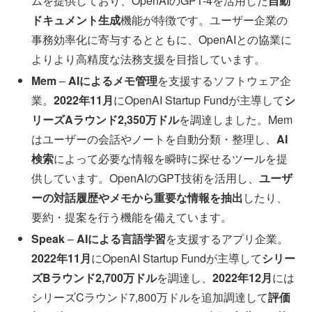
ムを提供しており、OpenAIのGPT-4を活用した
自動
ドキュメント生成
機能が特徴です。ユーザー企業の
事務効率化に寄与するとともに、OpenAIとの協業に
よりより高精度な法務支援を目指しています。
Mem
–
AIによるメモ管理
を支援するソフトウェア企
業。
2022年11月
にOpenAI Startup Fundが主導して
シ
リーズAラウンド2,350万ドル
を調達しました。Mem
はユーザーの会話やノートを自動分類・整理し、
AI
検索
によって必要な情報を瞬時に探せるツールを提
供しています。OpenAIのGPT技術を活用し、
ユーザ
ーの対話履歴やメモから重要な情報を抽出
したり、
要約・提案を行う機能を備えています。
Speak
–
AIによる言語学習
を支援するアプリ企業。
2022年11月
にOpenAI Startup Fundが主導して
シリー
ズBラウンド2,700万ドル
を調達し、
2022年12月
には
シリーズCラウンド7,800万ドルを追加調達して
評価