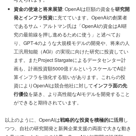
資金の使途と将来展望
: OpenAIは巨額の資金を
研究開
発とインフラ投資
に充てています。OpenAIの創業者
であるサム・アルトマン氏は「OpenAIの資金はAI研
究の最前線を押し進めるために使う」と述べてお
り、GPT-4のような大規模モデルの開発や、将来の人
工汎用知能（AGI）の実現に向けた研究に投資してい
ます。またProject Stargateによるデータセンター計
画も、計画投資額5000億ドルというスケールでAI計
算インフラを強化する狙いがあります。これらの投
資によりOpenAIは競合他社に対して
インフラ面の先
行優位
を築き、より高性能なAIモデルを開発すること
ができると期待されています。
以上のように、OpenAIは
戦略的な投資を積極的に活用
し
つつ、自社の研究開発と新興企業支援の両面で大きな動き