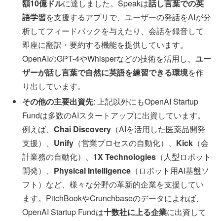
額10億ドル
に達しました。Speakは
話し言葉での英
語学習
を支援するアプリで、ユーザーの発話をAIが分
析してフィードバックを与えたり、会話を録音して
即座に翻訳・要約する機能を提供しています。
OpenAIのGPT-4やWhisperなどの技術を活用し、
ユー
ザーが話し言葉で自然に英語を練習できる環境
を作
り出しています。
その他の主要出資先
: 上記以外にもOpenAI Startup
Fundは多数のAIスタートアップに出資しています。
例えば、
Chai Discovery
（AIを活用した医薬品開発
支援）、
Unify
（営業プロセスの自動化）、
Kick
（会
計業務の自動化）、
1X Technologies
（人型ロボット
開発）、
Physical Intelligence
（ロボット用AI基盤ソ
フト）など、様々な分野の革新的企業を支援してい
ます。PitchBookやCrunchbaseのデータによれば、
OpenAI Startup Fundは
十数社に上る企業
に出資して