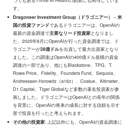
つでもあるThrive AI Healthの創業にも関与していま
す。
Dragoneer Investment Group（ドラゴニアー）
–
米
国の投資ファンド
であるドラゴニアーは、OpenAIの
最新の資金調達で
主要なリード投資家
となりまし
た。2025年8月にOpenAIが行った資金調達では、ド
ラゴニアーが
28億ドル
を出資して最大出資家となり
ました。この調達はOpenAIの400億ドル規模の資金
調達の一部であり、他にもBlackstone、TPG、T.
Rowe Price、Fidelity、Founders Fund、Sequoia、
Andreessen Horowitz（a16z）、Coatue、Altimeter、
D1 Capital、Tiger Globalなど多数の著名投資家が参
画しました。ドラゴニアーはOpenAIとの長年の関係
を背景に、OpenAIの将来の成長に対する信頼を示す
形で投資を行ったと考えられます。
その他の投資家
: 上記以外にも、OpenAIの資金調達に