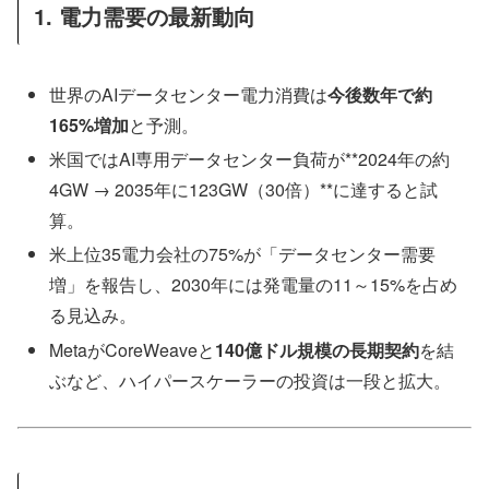
1. 電力需要の最新動向
世界のAIデータセンター電力消費は
今後数年で約
165%増加
と予測。
米国ではAI専用データセンター負荷が**2024年の約
4GW → 2035年に123GW（30倍）**に達すると試
算。
米上位35電力会社の75%が「データセンター需要
増」を報告し、2030年には発電量の11～15%を占め
る見込み。
MetaがCoreWeaveと
140億ドル規模の長期契約
を結
ぶなど、ハイパースケーラーの投資は一段と拡大。