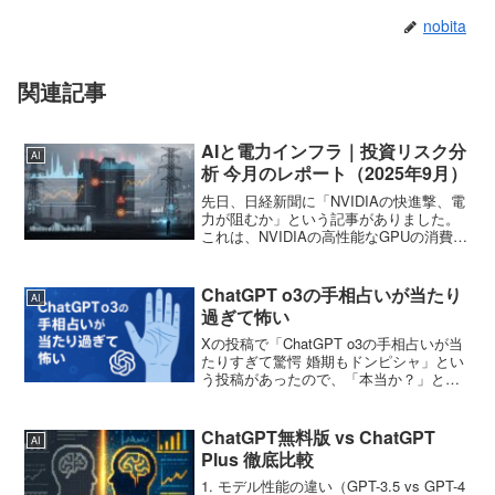
nobita
関連記事
AIと電力インフラ｜投資リスク分
AI
析 今月のレポート（2025年9月）
先日、日経新聞に「NVIDIAの快進撃、電
力が阻むか」という記事がありました。
これは、NVIDIAの高性能なGPUの消費電
力が従来のものより非常に電力消費が激
しいので、電力供給が間に合わなければ
NVIDIAの快進撃が止まってしまうという
ChatGPT o3の手相占いが当たり
AI
こと...
過ぎて怖い
Xの投稿で「ChatGPT o3の手相占いが当
たりすぎて驚愕 婚期もドンピシャ」とい
う投稿があったので、「本当か？」とい
うことで私もやってみました。以下は、
今回アップロードいただいた 右手（現
状・未来を読み取るとされる手）に見え
ChatGPT無料版 vs ChatGPT
AI
る主要な７本...
Plus 徹底比較
1. モデル性能の違い（GPT-3.5 vs GPT-4