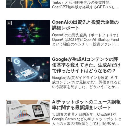
Turbo）と活用例モデルの基盤性能:
ChatGPT無料版が搭載するGPT-3.5モデ
ルと、有料版（Plus）が利用できるGPT-
4モデルでは、規模と能力に大きな差があ
ります。GP...
OpenAIの出資先と投資元企業の
AI
詳細レポート
OpenAIの出資先企業（ポートフォリオ）
OpenAIは2021年にOpenAI Startup Fund
という独自のベンチャー投資ファンドを
設立し、他社の早期AI企業への出資を開
始しました。このファンドは「AI企業が
世界にもたらす大きな良...
Googleが生成Aiコンテンツの評
AI
価基準を変えてきた。生成Aiだけ
で作ったサイトはどうなるの？
Googleが品質ガイドラインを改定─AI生
成コンテンツは“見抜かれ”、評価されると
いう記事を見ました。どういうことかと
いうとGoogleは最新の検索品質評価ガイ
ドラインにおいて、AIなどの自動生成ツ
ールによって作成されたコンテンツに対
AIチャットボットのニュース誤報
AI
し、...
率に関する最新調査レポート
1. 調査の背景と目的近年、ChatGPTや
Google GeminiなどのAIチャットボットは
人々の日常の情報源として利用が広がっ
ています。しかし、チャットボットがニ