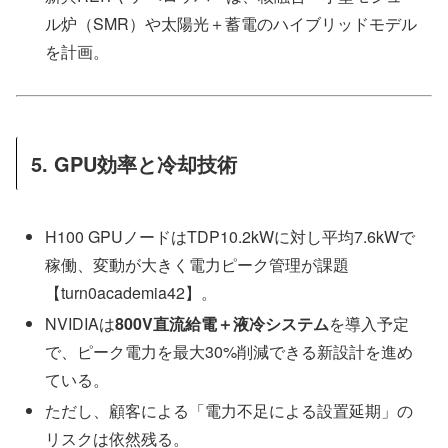
ル炉（SMR）や太陽光＋蓄電のハイブリッドモデル
を計画。
5. GPU効率と冷却技術
H100 GPUノードはTDP10.2kWに対し平均7.6kWで
稼働、変動が大きく電力ピーク管理が課題
【turn0academia42】。
NVIDIAは
800V直流給電＋液冷システム
を導入予定
で、ピーク電力を最大30%削減できる新設計を進め
ている。
ただし、顧客による「電力不足による設置延期」の
リスクは依然残る。