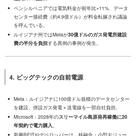
ペンシルベニアでは電気料金が前年比+11%、データ
センター接続費（約4.9億ドル）が料金転嫁され議論
を呼んでいる。
ルイジアナ州ではMetaが
30億ドルのガス発電所建設
費の半分を負担
する異例の事例が発生。
4. ビッグテックの自前電源
Meta：ルイジアナに100億ドル規模のデータセンター
を建設、併設ガス発電＋送電線を一部自社負担。
Microsoft：2028年の
スリーマイル島原発再稼働に20
年契約で電力購入
。
新興REITやデベロッパーは、核融合・小型モジュー