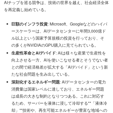
AIチップを巡る競争は、技術の世界を越え、社会経済全体
を再定義し始めている。
巨額のインフラ投資
: Microsoft、Googleなどのハイパ
ースケーラーは、AIデータセンターに年間3,000億ド
ル以上という国家予算規模の投資を行っており、そ
の多くがNVIDIAのGPU購入に充てられている。
生産性革命とAIデバイド
: AIは様々な産業で生産性を
向上させる一方、AIを使いこなせる者とそうでない者
との間で経済格差が拡大する「AIデバイド」という新
たな社会問題を生み出している。
深刻化するエネルギー問題
: AIデータセンターの電力
消費量は国家レベルに達しており、エネルギー問題
は成長の大きな制約となりつつある。これに対応す
るため、サーバーを液体に浸して冷却する**「液体冷
却」**技術や、再生可能エネルギーが豊富な地域への