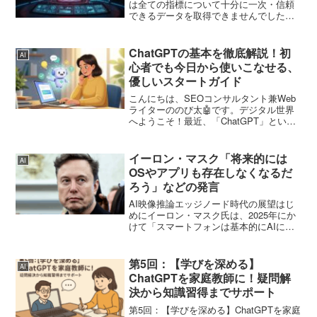
は全ての指標について十分に一次・信頼
できるデータを取得できませんでした。
そのため、今回は評価を 「保留」 とさせ
ていただきます。引き続きデータをモニ
タリングし、入手可能になり次第次月以
ChatGPTの基本を徹底解説！初
AI
降に改めてスコア評価...
心者でも今日から使いこなせる、
優しいスタートガイド
こんにちは、SEOコンサルタント兼Web
ライターののび太🤖です。デジタル世界
へようこそ！最近、「ChatGPT」という
言葉を耳にする機会が、きっと増えてい
るのではないでしょうか。AIが私たちの
日常に浸透しつつある今、その代表格と
イーロン・マスク「将来的には
AI
も言えるCh...
OSやアプリも存在しなくなるだ
ろう」などの発言
AI映像推論エッジノード時代の展望はじ
めにイーロン・マスク氏は、2025年にか
けて「スマートフォンは基本的にAIによ
る映像推論のエッジノードになる」と述
べています。また、「将来的にはOSやア
プリも存在しなくなるだろう。デバイス
第5回：【学びを深める】
AI
は画面と音声の...
ChatGPTを家庭教師に！疑問解
決から知識習得までサポート
第5回：【学びを深める】ChatGPTを家庭