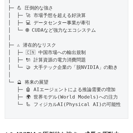
│

├─ 💪 圧倒的な強さ

│  ├─ 🚀 市場予想を超える好決算

│  ├─ 💻 データセンター事業が牽引

│  └─ 🌐 CUDAなど強力なエコシステム

│

├─ ⚠️ 潜在的なリスク

│  ├─ 🇨🇳 中国市場への輸出規制

│  ├─ 🔌 計算資源の電力消費問題

│  └─ 🤝 大手テック企業の「脱NVIDIA」の動き

│

└─ 🔮 将来の展望

   ├─ 🤖 AIエージェントによる推論需要の増加

   ├─ 🌍 世界モデル(World Models)への注力
