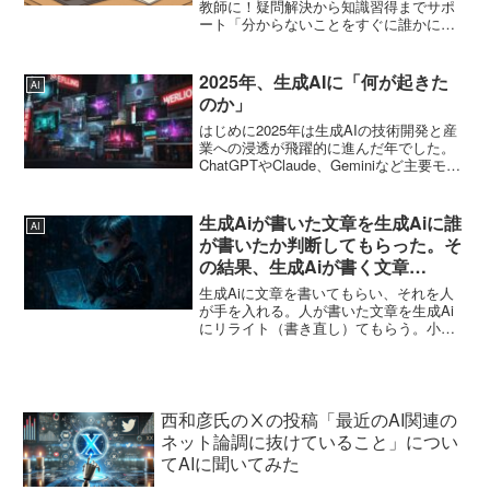
教師に！疑問解決から知識習得までサポ
ート「分からないことをすぐに誰かに聞
きたい…」「もっと深く特定の分野につ
いて学びたいけど、何から始めれば…」
そんな学習に関するあなたの悩みを、
2025年、生成AIに「何が起きた
AI
ChatGPTが強...
のか」
はじめに2025年は生成AIの技術開発と産
業への浸透が飛躍的に進んだ年でした。
ChatGPTやClaude、Geminiなど主要モデ
ルが新機能や拡張を発表し、ビジネス・
教育・クリエイティブ分野への応用が広
がりました。本レポートでは、2025...
生成Aiが書いた文章を生成Aiに誰
AI
が書いたか判断してもらった。そ
の結果、生成Aiが書く文章
の”癖”など判明。
生成Aiに文章を書いてもらい、それを人
が手を入れる。人が書いた文章を生成Ai
にリライト（書き直し）てもらう。小説
の世界でも生成Aiを使った手法で賞を取
った作家もいました。生成Aiは日々進化
し、徐々にではありますが文章なども人
間が書いたような...
西和彦氏のⅩの投稿「最近のAI関連の
ネット論調に抜けていること」につい
てAIに聞いてみた