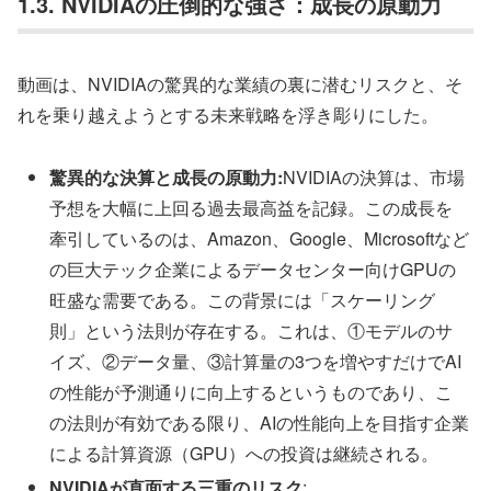
1.3. NVIDIAの圧倒的な強さ：成長の原動力
動画は、NVIDIAの驚異的な業績の裏に潜むリスクと、そ
れを乗り越えようとする未来戦略を浮き彫りにした。
驚異的な決算と成長の原動力:
NVIDIAの決算は、市場
予想を大幅に上回る過去最高益を記録。この成長を
牽引しているのは、Amazon、Google、Microsoftなど
の巨大テック企業によるデータセンター向けGPUの
旺盛な需要である。この背景には「スケーリング
則」という法則が存在する。これは、①モデルのサ
イズ、②データ量、③計算量の3つを増やすだけでAI
の性能が予測通りに向上するというものであり、こ
の法則が有効である限り、AIの性能向上を目指す企業
による計算資源（GPU）への投資は継続される。
NVIDIAが直面する三重のリスク
: