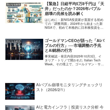
ました。週初の大幅な下落から始まり、
【緊急】日経平均5万8千円は「天
気になる経済
一時的な反...
井」だったのか？2026年バブル
崩壊の兆候を読み解く
はじめに：新NISA投資家が直面する初め
ての「調整局面」2024年から始まった新
NISAで、初めて本格的に日本株投資を始
めた皆さん。2025年末から2026年初頭に
かけて日経平均が史上最高値の5万8千円
台を記録したとき、「これからもっと上
ゴールドマンCEOが語った「AIバ
気になる経済
が...
ブルの行方」──市場調整の予兆
とAI銘柄の行方
事実確認・発言内容2025年10月3日、イ
タリア・トリノで開かれた Italian Tech
Week。その壇上で、ゴールドマン・サッ
クスのCEO デイビッド・ソロモン氏が語
った内容が市場に波紋を広げました。
「過度なAI投資によって、今後1...
AIバブル崩壊モニタリングチェックリ
スト（2026/2/1）
AIと電力インフラ｜投資リスク分析 今