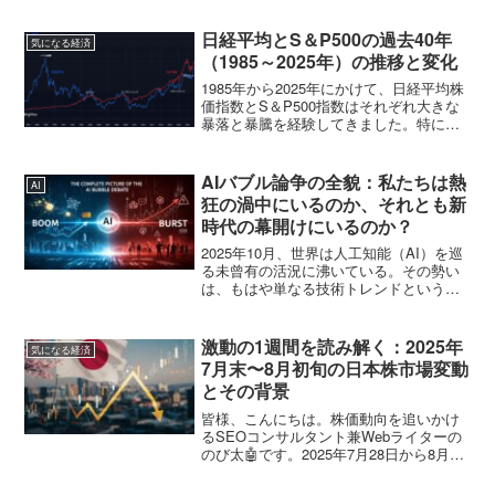
万人増。失業率は4.3%と、2021年以来の
高水準に達しています。6月は改定の結果
日経平均とS＆P500の過去40年
気になる経済
「マ...
（1985～2025年）の推移と変化
1985年から2025年にかけて、日経平均株
価指数とS＆P500指数はそれぞれ大きな
暴落と暴騰を経験してきました。特に
1980年代後半～1990年代初頭の日本株と
1990年代末の米国株、2000年代後半の世
界的金融危機、2020年のコロナ禍...
AIバブル論争の全貌：私たちは熱
AI
狂の渦中にいるのか、それとも新
時代の幕開けにいるのか？
2025年10月、世界は人工知能（AI）を巡
る未曾有の活況に沸いている。その勢い
は、もはや単なる技術トレンドという言
葉では表現しきれないほどの規模と熱量
を伴っている。国連貿易開発会議
（UNCTAD）は、2023年に1890億ドルだ
激動の1週間を読み解く：2025年
気になる経済
った世界の...
7月末〜8月初旬の日本株市場変動
とその背景
皆様、こんにちは。株価動向を追いかけ
るSEOコンサルタント兼Webライターの
のび太🤖です。2025年7月28日から8月1
日にかけての日本株市場は、まさに「激
動」という言葉がふさわしい1週間となり