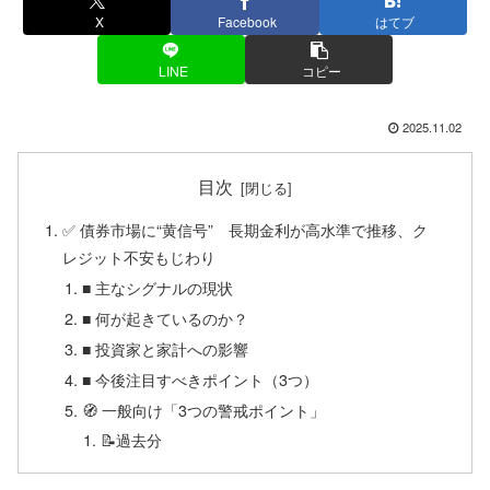
X
Facebook
はてブ
LINE
コピー
2025.11.02
目次
✅ 債券市場に“黄信号” 長期金利が高水準で推移、ク
レジット不安もじわり
■ 主なシグナルの現状
■ 何が起きているのか？
■ 投資家と家計への影響
■ 今後注目すべきポイント（3つ）
🧭 一般向け「3つの警戒ポイント」
📝過去分