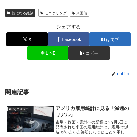
気になる経済
モニタリング
米国債
シェアする
X
Facebook
はてブ
LINE
コピー
nobita
関連記事
アメリカ雇用統計に見る「減速の
気になる経済
リアル」
市場・政策・家計への影響は？9月5日に
発表された米国の雇用統計は、雇用の“減
速”がいよいよ鮮明になったことを示しま
した。非農業部門の雇用者数はわずか2.2