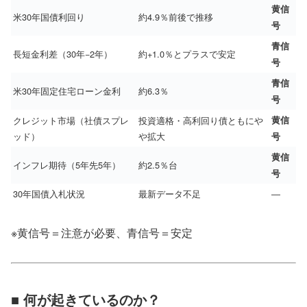
黄信
米30年国債利回り
約4.9％前後で推移
号
青信
長短金利差（30年−2年）
約+1.0％とプラスで安定
号
青信
米30年固定住宅ローン金利
約6.3％
号
クレジット市場（社債スプレ
投資適格・高利回り債ともにや
黄信
ッド）
や拡大
号
黄信
インフレ期待（5年先5年）
約2.5％台
号
30年国債入札状況
最新データ不足
―
※黄信号＝注意が必要、青信号＝安定
■ 何が起きているのか？