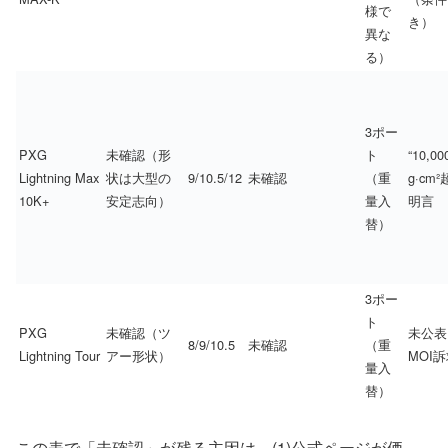
様で
き）
異な
る）
3ポー
PXG
未確認（形
ト
“10,00
Lightning Max
状は大型の
9/10.5/12
未確認
（重
g·cm²
10K+
安定志向）
量入
明言
替）
3ポー
ト
PXG
未確認（ツ
未公表
8/9/10.5
未確認
（重
Lightning Tour
アー形状）
MOI
量入
替）
この表で「未確認」が残る主因は、(1)公式ページが価