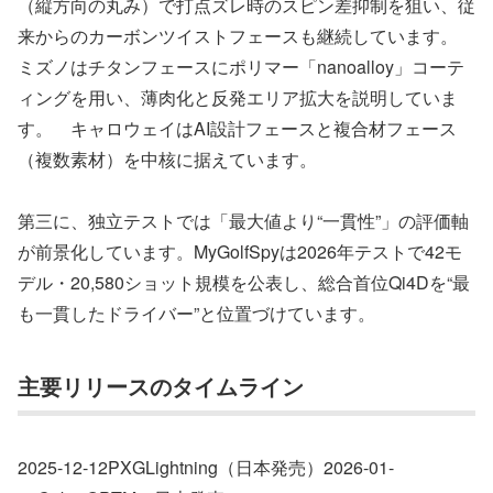
（縦方向の丸み）で打点ズレ時のスピン差抑制を狙い、従
来からのカーボンツイストフェースも継続しています。
ミズノはチタンフェースにポリマー「nanoalloy」コーテ
ィングを用い、薄肉化と反発エリア拡大を説明していま
す。 キャロウェイはAI設計フェースと複合材フェース
（複数素材）を中核に据えています。
第三に、独立テストでは「最大値より“一貫性”」の評価軸
が前景化しています。MyGolfSpyは2026年テストで42モ
デル・20,580ショット規模を公表し、総合首位Qi4Dを“最
も一貫したドライバー”と位置づけています。
主要リリースのタイムライン
2025-12-12PXGLightning（日本発売）2026-01-