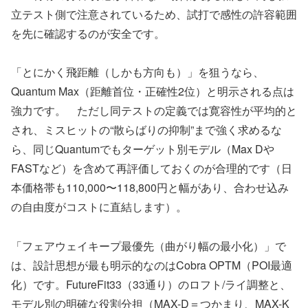
立テスト側で注意されているため、試打で感性の許容範囲
を先に確認するのが安全です。
「とにかく飛距離（しかも方向も）」を狙うなら、
Quantum Max（距離首位・正確性2位）と明示される点は
強力です。 ただし同テストの定義では寛容性が平均的と
され、ミスヒットの“散らばりの抑制”まで強く求めるな
ら、同じQuantumでもターゲット別モデル（Max Dや
FASTなど）を含めて再評価しておくのが合理的です（日
本価格帯も110,000〜118,800円と幅があり、合わせ込み
の自由度がコストに直結します）。
「フェアウェイキープ最優先（曲がり幅の最小化）」で
は、設計思想が最も明示的なのはCobra OPTM（POI最適
化）です。FutureFit33（33通り）のロフト/ライ調整と、
モデル別の明確な役割分担（MAX-D＝つかまり、MAX-K