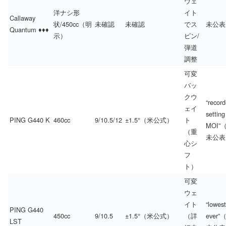
ウェ
洋ナシ形
イト
Callaway
状/450cc（明
未確認
未確認
でス
未公表
Quantum ♦♦♦
示）
ピン/
弾道
調整
可変
バッ
クウ
“record
ェイ
setting
PING G440 K
460cc
9/10.5/12
±1.5°（米公式）
ト
MOI”
（重
未公表
心シ
フ
ト）
可変
ウェ
イト
“lowes
PING G440
450cc
9/10.5
±1.5°（米公式）
（詳
ever
LST