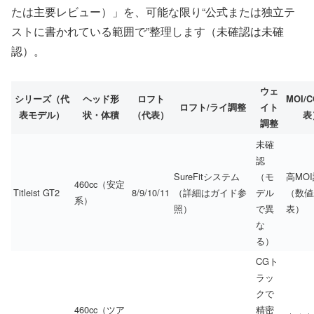
たは主要レビュー）」を、可能な限り“公式または独立テ
ストに書かれている範囲で”整理します（未確認は未確
認）。
ウェ
シリーズ（代
ヘッド形
ロフト
MOI/
ロフト/ライ調整
イト
表モデル）
状・体積
（代表）
表
調整
未確
認
SureFitシステム
（モ
高MO
460cc（安定
Titleist GT2
8/9/10/11
（詳細はガイド参
デル
（数値
系）
照）
で異
表）
な
る）
CGト
ラッ
クで
460cc（ツア
精密