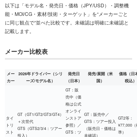
以下は「モデル名・発売日・価格（JPY/USD）・調整機
能・MOI/CG・素材/技術・ターゲット」を“メーカーごと
に同じ観点で”並べた比較です。未確認は明確に未確認と
記載します。
メーカー比較表
メー
2026年ドライバー（シリ
発売日
発売/展開（米
価格（日
カー
ーズ/モデル名）
（日本）
国）
税込）
GT：販
売中（価
格は公式
オンライ
GT（GT1/GT2/GT3/GT4）
GT：販売中／
タイ
ンストア
GT2等：
＋次世代
GTS：ツアー投入
トリ
参照）／
¥77,000
GTS（GTS2/3/4：ツアー
（販売日・価格は
スト
GTS：ツ
準）
投入）
未確認）