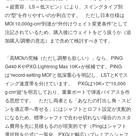
＝超寛容、LS＝低スピン）により、スイングタイプ別
の“型”を作りやすいのが利点です。 ただし日本仕様は
MOI 10,000g-cm²到達が“外付けウェイト変更条件”として
注記されているため、購入後にウェイトをどう扱うか（追
加購入/調整の意志）まで含めて検討すべきです。
「高MOIの究極（ただし調整も欲しい）」なら、PING
G440 KやPXG Lightning Max 10K+が候補です。PING
は“record-setting MOI”と低深重心を明記し、LSTとKでス
イング速度帯を分けています。 PXGは10K+で“10,000
g·cm²超”を明言しており、重量ポートで弾道バイアスを作
る思想です。 ただし両者とも「あなたの打出し角・スピ
ンを適正帯へ寄せる」にはシャフトとロフト設定が支配的
になるため、標準シャフトで合わせ切れない場合のカスタ
ム費用を先に見積もるのが現実的です（Pingはシャフト
選択肢を公式に一覧化、PXGは“幅広いプレミアムシャフ