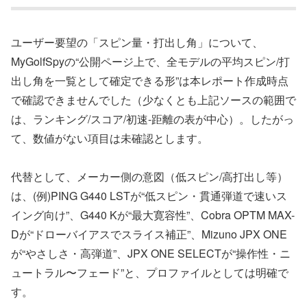
ユーザー要望の「スピン量・打出し角」について、
MyGolfSpyの“公開ページ上で、全モデルの平均スピン/打
出し角を一覧として確定できる形”は本レポート作成時点
で確認できませんでした（少なくとも上記ソースの範囲で
は、ランキング/スコア/初速-距離の表が中心）。したがっ
て、数値がない項目は未確認とします。
代替として、メーカー側の意図（低スピン/高打出し等）
は、(例)PING G440 LSTが“低スピン・貫通弾道で速いス
イング向け”、G440 Kが“最大寛容性”、Cobra OPTM MAX-
Dが“ドローバイアスでスライス補正”、Mizuno JPX ONE
が“やさしさ・高弾道”、JPX ONE SELECTが“操作性・ニ
ュートラル〜フェード”と、プロファイルとしては明確で
す。