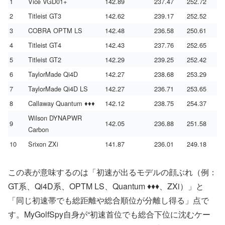
1
Vice VGD01+
142.89
237.47
252.72
2
Titleist GT3
142.62
239.17
252.52
3
COBRA OPTM LS
142.48
236.58
250.61
4
Titleist GT4
142.43
237.76
252.65
5
Titleist GT2
142.29
239.25
252.42
6
TaylorMade Qi4D
142.27
238.68
253.29
7
TaylorMade Qi4D LS
142.27
236.71
253.65
8
Callaway Quantum ♦♦♦
142.12
238.75
254.37
Wilson DYNAPWR
9
142.05
236.88
251.58
Carbon
10
Srixon ZXi
141.87
236.01
249.18
この表が意味するのは「初速が出るモデルの顔ぶれ（例：
GT系、Qi4D系、OPTM LS、Quantum ♦♦♦、ZXi）」と
「同じ初速帯でも総距離や総合順位が分離し得る」点で
す。MyGolfSpy自身が“初速首位でも総合下位に沈むケー