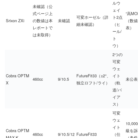
ルウ
未確認（公
ェイ
式ページ上
“高MO
可変ホーゼル（詳
ト2点
Srixon ZXi
の数値は本
未確認
（数値
細未確認）
（ヒ
レポートで
表）
ール/
は未取得）
ト
ウ）
2つの
可変
ウェ
Cobra OPTM
FutureFit33（±2°、
イト
460cc
9/10.5
未公表
X
独立ロフト/ライ）
（軌
道/バ
イア
ス）
可変
ウェ
10,000
イト
Cobra OPTM
級を訴
460cc
9/10.5/12
FutureFit33
（仕
MAX-K
（条件