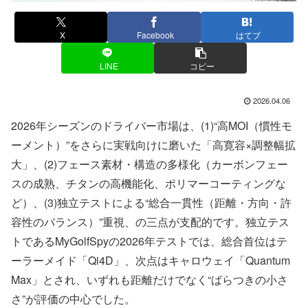
X
Facebook
はてブ
LINE
コピー
2026.04.06
2026年シーズンのドライバー市場は、(1)“高MOI（慣性モ
ーメント）”をさらに実戦向けに磨いた「高寛容×調整幅拡
大」、(2)フェース素材・構造の多様化（カーボンフェー
スの成熟、チタンの高機能化、ポリマーコーティングな
ど）、(3)独立テストによる“総合一貫性（距離・方向・許
容性のバランス）”重視、の三点が支配的です。独立テス
トであるMyGolfSpyの2026年テストでは、総合首位はテ
ーラーメイド「Qi4D」、次点はキャロウェイ「Quantum
Max」とされ、いずれも距離だけでなく“ばらつきの小さ
さ”が評価の中心でした。