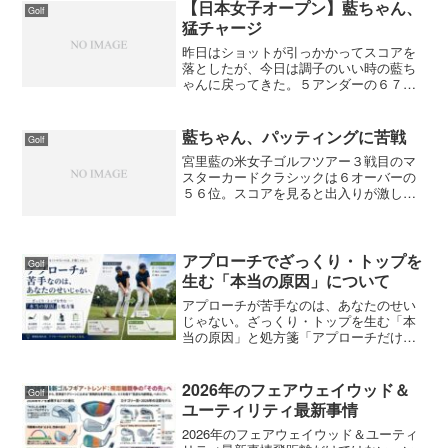
【日本女子オープン】藍ちゃん、
Golf
猛チャージ
昨日はショットが引っかかってスコアを
落としたが、今日は調子のいい時の藍ち
ゃんに戻ってきた。５アンダーの６７は
３日間通しての最小スコア。この調子を
維持出来れば最終日の逆転もある。トッ
プの張晶は固くなったのかショットが振
藍ちゃん、パッティングに苦戦
Golf
り切れていないようでピン...
宮里藍の米女子ゴルフツアー３戦目のマ
スターカードクラシックは６オーバーの
５６位。スコアを見ると出入りが激しく
バーディーを取ってもボギー、ダブルボ
ギーが多くて苦戦している。優勝したア
ニカソレンスタムの初日のコメントに
「この試合の準備は万全。昨...
アプローチでざっくり・トップを
Golf
生む「本当の原因」について
アプローチが苦手なのは、あなたのせい
じゃない。ざっくり・トップを生む「本
当の原因」と処方箋「アプローチだけは
どうしても苦手」というゴルファーは、
上級者でも決して少なくありません。ス
コアの大半はグリーン周りで決まるの
2026年のフェアウェイウッド＆
Golf
に、なぜかアプローチだけは...
ユーティリティ最新事情
2026年のフェアウェイウッド＆ユーティ