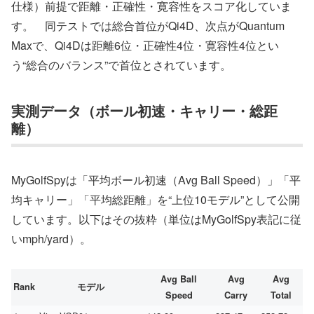
仕様）前提で距離・正確性・寛容性をスコア化していま
す。 同テストでは総合首位がQi4D、次点がQuantum
Maxで、Qi4Dは距離6位・正確性4位・寛容性4位とい
う“総合のバランス”で首位とされています。
実測データ（ボール初速・キャリー・総距
離）
MyGolfSpyは「平均ボール初速（Avg Ball Speed）」「平
均キャリー」「平均総距離」を“上位10モデル”として公開
しています。以下はその抜粋（単位はMyGolfSpy表記に従
いmph/yard）。
Avg Ball
Avg
Avg
Rank
モデル
Speed
Carry
Total