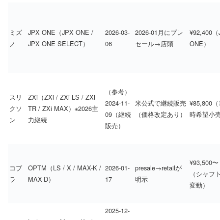
ミズ
JPX ONE（JPX ONE /
2026-03-
2026-01月にプレ
¥92,400（
ノ
JPX ONE SELECT）
06
セール→店頭
ONE）
（参考）
スリ
ZXi（ZXi / ZXi LS / ZXi
2024-11-
米公式で継続販売
¥85,800
クソ
TR / ZXi MAX）※2026主
09（継続
（価格改定あり）
時希望小
ン
力継続
販売）
¥93,500〜
コブ
OPTM（LS / X / MAX-K /
2026-01-
presale→retailが
（シャフ
ラ
MAX-D）
17
明示
変動）
2025-12-