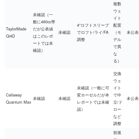
複数
ウェ
未確認（一
イト
般に460cc帯
4°ロフトスリーブ
配置
TaylorMade
だが公表値
未確認
でロフト/ライ/FA
（モ
未公表
Qi4D
はこのレポ
調整
デル
ートでは未
で異
確認）
な
る）
交換
ウェ
未確認（一般に可
イト
Callaway
変ホーゼルだが本
で中
未確認
未確認
未公表
Quantum Max
レポートでは未確
立/ド
認）
ロー
など
調整
前後