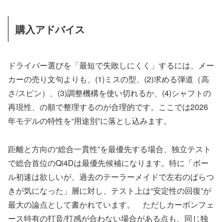
購入アドバイス
ドライバー選びを「最短で失敗しにくく」するには、メー
カーの売り文句よりも、(1)ミスの型、(2)求める弾道（高
さ/スピン）、(3)調整機構を使い切れるか、(4)シャフトの
再現性、の順で整理するのが合理的です。ここでは2026
年モデルの特性を“用途別”に落とし込みます。
距離と方向の“総合一貫性”を最優先する場合、独立テスト
で総合首位のQi4Dは最優先候補になります。特に「ボー
ル初速は欲しいが、過去のテーラーメイドで左右のばらつ
きが気になった」層に対し、テスト上は“安定性の回復”が
最大の論点として書かれています。 ただしカーボンフェ
ース特有の打音/打感が合わない場合がある点も、同じ独