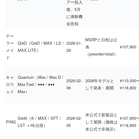
アー投入
後、5月
に体験機
会告知
テー
MSRPと日程は公
ラー
Qi4D（Qi4D / MAX / LS /
2026-01-
表
¥107,800
メイ
MAX LITE）
29
（preorder/retail）
ド
キャ
Quantum（Max / Max D /
2026-02-
2026年モデルと
¥110,000
ロウ
Max Fast / ♦♦♦ / ♦♦♦
06
して発表・展開
¥118,800
ェイ
Max）
米公式で新製品と
G440（K / MAX / SFT /
2026-02-
¥107,800
PING
して展開（価格は
LST ＋HL仕様）
05
¥118,800
米公式で非掲示）