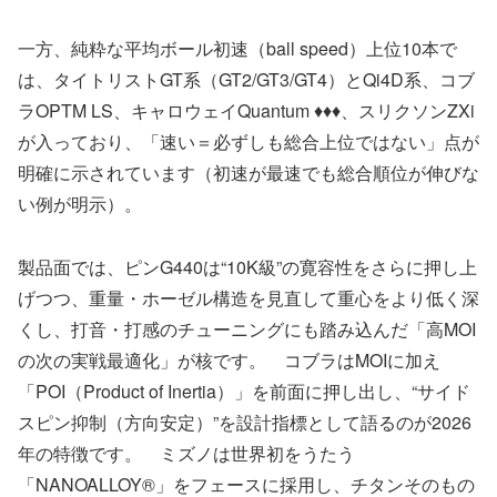
一方、純粋な平均ボール初速（ball speed）上位10本で
は、タイトリストGT系（GT2/GT3/GT4）とQi4D系、コブ
ラOPTM LS、キャロウェイQuantum ♦♦♦、スリクソンZXi
が入っており、「速い＝必ずしも総合上位ではない」点が
明確に示されています（初速が最速でも総合順位が伸びな
い例が明示）。
製品面では、ピンG440は“10K級”の寛容性をさらに押し上
げつつ、重量・ホーゼル構造を見直して重心をより低く深
くし、打音・打感のチューニングにも踏み込んだ「高MOI
の次の実戦最適化」が核です。 コブラはMOIに加え
「POI（Product of Inertia）」を前面に押し出し、“サイド
スピン抑制（方向安定）”を設計指標として語るのが2026
年の特徴です。 ミズノは世界初をうたう
「NANOALLOY®」をフェースに採用し、チタンそのもの