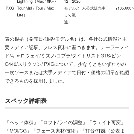
Lightning（Max 10K+ /
12（2026
PXG
Tour Mid / Tour / Max
モデルと
米公式販売中
¥105,600
Lite）
して流
通）
表の根拠（発売日/価格/モデル名）は、各社公式情報と主
要メディア記事、プレス資料に基づきます。テーラーメイ
ド/キャロウェイ/ミズノ/コブラ/タイトリストGTS/ピン
G440/スリクソン/ PXGについて、少なくともいずれかの
一次ソースまたは大手メディアで日付・価格の明示が確認
できるものを採用しました。
スペック詳細表
「ヘッド体積」「ロフト/ライの調整」「ウェイト可変」
「MOI/CG」「フェース素材/技術」「打音/打感（公表ま