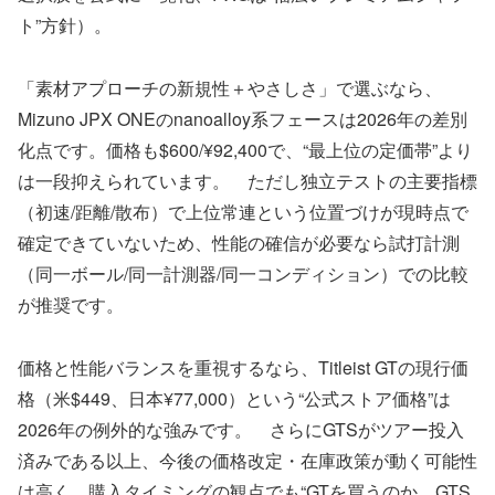
ト”方針）。
「素材アプローチの新規性＋やさしさ」で選ぶなら、
Mizuno JPX ONEのnanoalloy系フェースは2026年の差別
化点です。価格も$600/¥92,400で、“最上位の定価帯”より
は一段抑えられています。 ただし独立テストの主要指標
（初速/距離/散布）で上位常連という位置づけが現時点で
確定できていないため、性能の確信が必要なら試打計測
（同一ボール/同一計測器/同一コンディション）での比較
が推奨です。
価格と性能バランスを重視するなら、Titleist GTの現行価
格（米$449、日本¥77,000）という“公式ストア価格”は
2026年の例外的な強みです。 さらにGTSがツアー投入
済みである以上、今後の価格改定・在庫政策が動く可能性
は高く、購入タイミングの観点でも“GTを買うのか、GTS