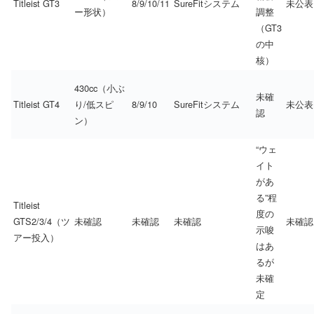
Titleist GT3
8/9/10/11
SureFitシステム
未公表
ー形状）
調整
（GT3
の中
核）
430cc（小ぶ
未確
Titleist GT4
り/低スピ
8/9/10
SureFitシステム
未公表
認
ン）
“ウェ
イト
があ
る”程
Titleist
度の
GTS2/3/4（ツ
未確認
未確認
未確認
未確認
示唆
アー投入）
はあ
るが
未確
定