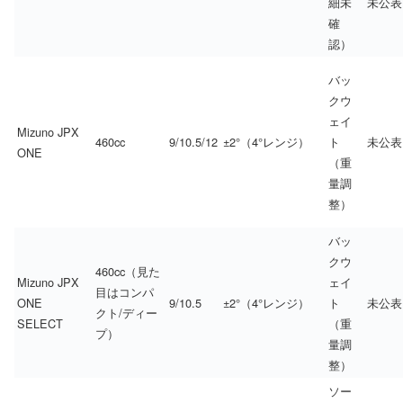
細未
未公表
確
認）
バッ
クウ
ェイ
Mizuno JPX
460cc
9/10.5/12
±2°（4°レンジ）
ト
未公表
ONE
（重
量調
整）
バッ
クウ
460cc（見た
Mizuno JPX
ェイ
目はコンパ
ONE
9/10.5
±2°（4°レンジ）
ト
未公表
クト/ディー
SELECT
（重
プ）
量調
整）
ソー