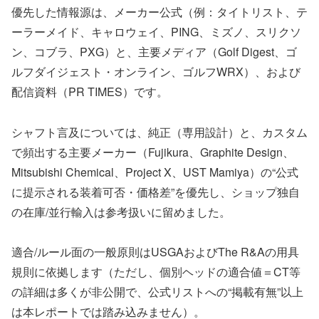
優先した情報源は、メーカー公式（例：タイトリスト、テ
ーラーメイド、キャロウェイ、PING、ミズノ、スリクソ
ン、コブラ、PXG）と、主要メディア（Golf Digest、ゴ
ルフダイジェスト・オンライン、ゴルフWRX）、および
配信資料（PR TIMES）です。
シャフト言及については、純正（専用設計）と、カスタム
で頻出する主要メーカー（Fujikura、Graphite Design、
Mitsubishi Chemical、Project X、UST Mamiya）の“公式
に提示される装着可否・価格差”を優先し、ショップ独自
の在庫/並行輸入は参考扱いに留めました。
適合/ルール面の一般原則はUSGAおよびThe R&Aの用具
規則に依拠します（ただし、個別ヘッドの適合値＝CT等
の詳細は多くが非公開で、公式リストへの“掲載有無”以上
は本レポートでは踏み込みません）。