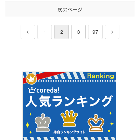
次のページ
前
次
1
2
3
97
へ
へ