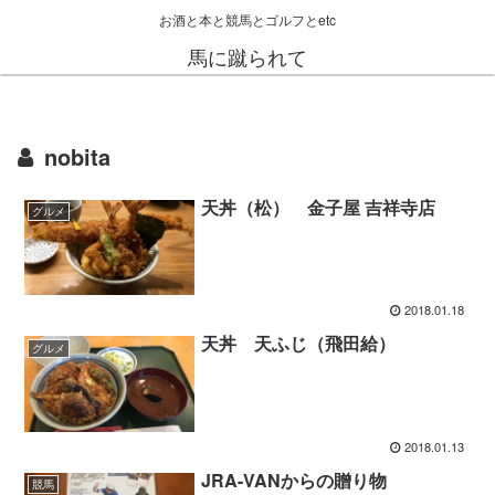
お酒と本と競馬とゴルフとetc
馬に蹴られて
nobita
天丼（松） 金子屋 吉祥寺店
グルメ
2018.01.18
天丼 天ふじ（飛田給）
グルメ
2018.01.13
JRA-VANからの贈り物
競馬