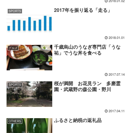
2018.01.02
2017年を振り返る「走る」
SPORTS
2018.01.01
千歳烏山のうなぎ専門店「うな
グルメ
祐」でうな丼を食べる
2017.07.14
桜が満開 お花見ラン 多磨霊
SPORTS
園・武蔵野の森公園・野川
2017.04.11
ふるさと納税の返礼品
OTHERS