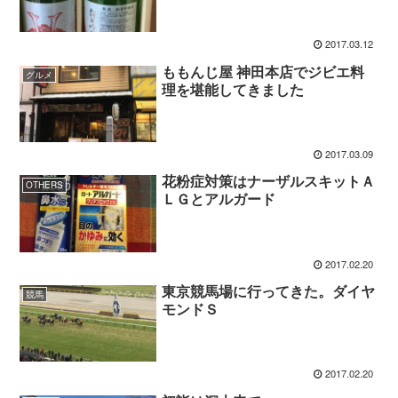
2017.03.12
ももんじ屋 神田本店でジビエ料
グルメ
理を堪能してきました
2017.03.09
花粉症対策はナーザルスキットＡ
OTHERS
ＬＧとアルガード
2017.02.20
東京競馬場に行ってきた。ダイヤ
競馬
モンドＳ
2017.02.20