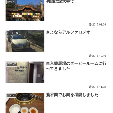
初詣は深大寺で
EVENT
2017.01.09
さよならアルファロメオ
OTHERS
2016.12.16
東京競馬場のダービールームに行
EVENT
ってきました
2016.11.22
鶯谷園でお肉を堪能しました
グルメ