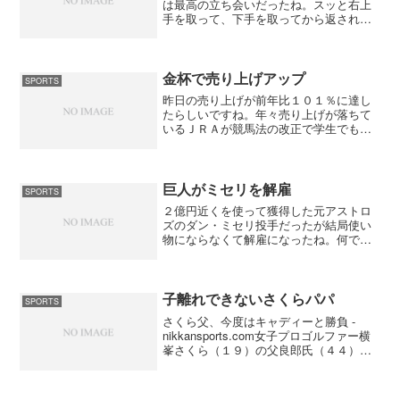
は最高の立ち会いだったね。スッと右上
手を取って、下手を取ってから返されな
いように慎重に寄り、最後は力勝負で寄
り切った。魁皇はいつもこのくらい気合
いの入った立ち会いが出来ればいいと思
うけどなかなかそうは出...
金杯で売り上げアップ
SPORTS
昨日の売り上げが前年比１０１％に達し
たらしいですね。年々売り上げが落ちて
いるＪＲＡが競馬法の改正で学生でも２
０歳以上なら馬券を買ってもいいなんて
したもんだから冬休みの学生がいっぱい
馬券を買ってくれたのではないかな。３
連単が発売になったおかげ...
巨人がミセリを解雇
SPORTS
２億円近くを使って獲得した元アストロ
ズのダン・ミセリ投手だったが結局使い
物にならなくて解雇になったね。何でも
メジャー契約（２軍落ちはなし）をして
いるので調整するにも１軍で行わなけれ
ばいけないらしい。外国人選手によくあ
るここが痛い、あそこが痛...
子離れできないさくらパパ
SPORTS
さくら父、今度はキャディーと勝負 -
nikkansports.com女子プロゴルファー横
峯さくら（１９）の父良郎氏（４４）が
１０日、都内で横峯の現キャディー、本
仮屋沙織さん（２０）に新たな勝負を挑
んだ。本仮屋さんは、２４日からプロテ