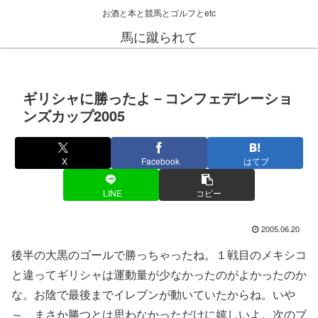
お酒と本と競馬とゴルフとetc
馬に蹴られて
ギリシャに勝ったよ－コンフェデレーショ
ンズカップ2005
X
Facebook
はてブ
LINE
コピー
2005.06.20
後半の大黒のゴールで勝っちゃったね。１戦目のメキシコ
と違ってギリシャは運動量が少なかったのがよかったのか
な。お陰で最後までイレブンが動いていたからね。いや
～、まさか勝つとは思わなかっただけに嬉しいよ。次のブ