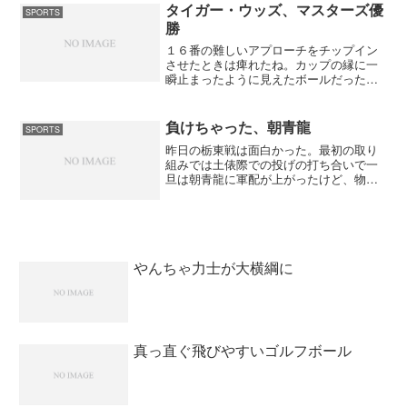
スト第...
タイガー・ウッズ、マスターズ優
SPORTS
勝
１６番の難しいアプローチをチップイン
させたときは痺れたね。カップの縁に一
瞬止まったように見えたボールだったが
次の瞬間にカップに吸い込まれたときは
鳥肌が立ったよ。ここ一番でのタイガー
の強さを見せてもらった。これで、２位
負けちゃった、朝青龍
SPORTS
のディマルコに２打差をつ...
昨日の栃東戦は面白かった。最初の取り
組みでは土俵際での投げの打ち合いで一
旦は朝青龍に軍配が上がったけど、物言
いがついて同体で取り直し。そして、次
の一番では終始頭を下げていた栃東が押
して押しての寄り倒しで勝った。これ
で、朝青龍の連勝記録が止ま...
やんちゃ力士が大横綱に
真っ直ぐ飛びやすいゴルフボール