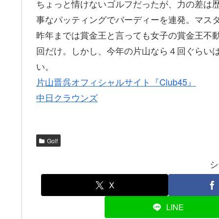
ちょっと情けないゴルフだったが、力の差は
事なパッティングでバーディーを連発。マス
昨年までは賞金王と言っても女子の賞金王不
回だけ。しかし、今年の片山なら４回ぐらい
い。
片山晋呉オフィシャルサイト『Club45』
中日クラウンズ
Golf
シ
X
LINE