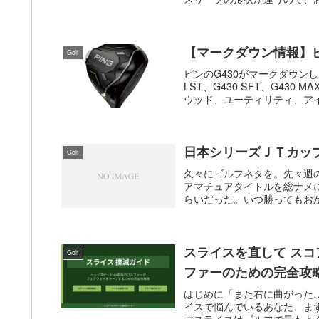
【マークダウン情報】ピ
Golf
ピンのG430がマークダウンし
LST、G430 SFT、G430
ウッド、ユーティリティ、アイア
日本シリーズＪＴカッ
Golf
久々にゴルフネタを。先々週
アマチュアタイトルを総ナメ
らいだった。いつ勝ってもおか
スライスを直して スコ
Golf
ファーのための完全攻
はじめに「また右に曲がった
イスで悩んでいるあなた、まず
すスライスはゴルフで最もよく