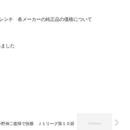
レンチ 各メーカーの純正品の価格について
みました
小野伸二復帰で快勝 Ｊ１リーグ第１０節