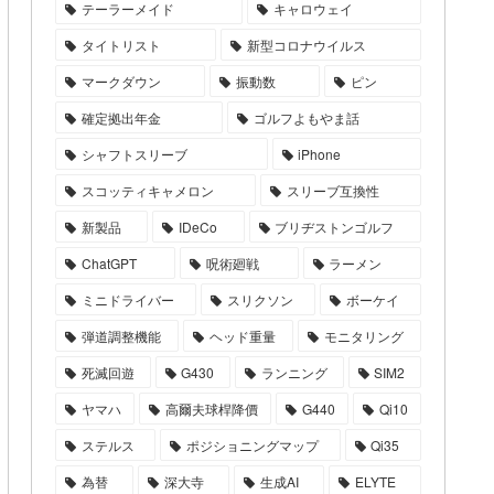
テーラーメイド
キャロウェイ
タイトリスト
新型コロナウイルス
マークダウン
振動数
ピン
確定拠出年金
ゴルフよもやま話
シャフトスリーブ
iPhone
スコッティキャメロン
スリーブ互換性
新製品
IDeCo
ブリヂストンゴルフ
ChatGPT
呪術廻戦
ラーメン
ミニドライバー
スリクソン
ボーケイ
弾道調整機能
ヘッド重量
モニタリング
死滅回遊
G430
ランニング
SIM2
ヤマハ
高爾夫球桿降價
G440
Qi10
ステルス
ポジショニングマップ
Qi35
為替
深大寺
生成AI
ELYTE