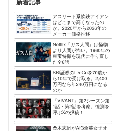
新着記事
アスリート系軟鉄アイアン
はどこまで高くなったの
か。2020年から2026年の
メーカー価格推移
Netflix『ガス人間』は怪物
より人間が怖い。1960年の
東宝特撮を現代に作り直し
た全8話
SBI証券のiDeCoを70歳か
ら10年で受け取る。2,400
万円なら年240万円になる
のか
『VIVANT』第2シーズン第
1話・第2話を考察。憶測を
呼ぶXの投稿！
桑木志帆がAIG全英女子オ