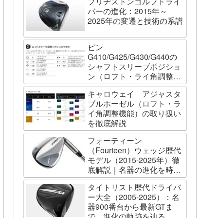
ブリヂストンゴルフドライ
バーの進化：2015年～
2025年の変遷と技術の系譜
ピン
G410/G425/G430/G440の
シャフトスリーブポジショ
ン（ロフト・ライ角調整機
能）について
キャロウェイ アジャスタ
ブルホーゼル（ロフト・ラ
イ角調整機能）の取り扱い
を徹底解説
フォーティーン
（Fourteen）ウェッジ歴代
モデル（2015-2025年）徹
底解説｜名器の進化を時系
列で辿る
タイトリスト歴代ドライバ
ー大全（2005-2025）：名
器900番台から最新GTま
で、進化の軌跡を辿る