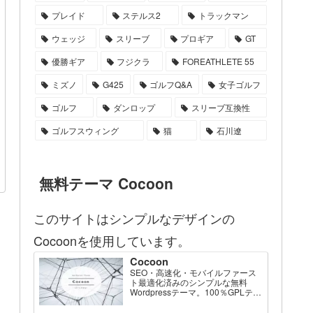
プレイド
ステルス2
トラックマン
ウェッジ
スリーブ
プロギア
GT
優勝ギア
フジクラ
FOREATHLETE 55
ミズノ
G425
ゴルフQ&A
女子ゴルフ
ゴルフ
ダンロップ
スリーブ互換性
ゴルフスウィング
猫
石川遼
無料テーマ Cocoon
このサイトはシンプルなデザインの
Cocoonを使用しています。
Cocoon
SEO・高速化・モバイルファース
ト最適化済みのシンプルな無料
Wordpressテーマ。100％GPLテー
マです。