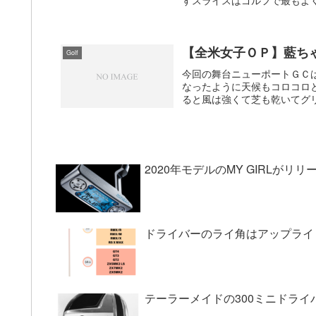
【全米女子ＯＰ】藍ち
Golf
今回の舞台ニューポートＧＣ
なったように天候もコロコロ
ると風は強くて芝も乾いてグリ
2020年モデルのMY GIRLがリリ
ドライバーのライ角はアップライ
テーラーメイドの300ミニドライ