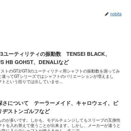
nobita
3ユーティリティの振動数 TENSEI BLACK、
US HB GOHST、DENALIなど
リストのGT2/GT3のユーティリティ用シャフトの振動数を測ってみ
の時と違ってGTシリーズではシャフトのバリエーションが増えまし
トという括りでは出していませ...
深さについて テーラーメイド、キャロウェイ、ピ
リヂストンゴルフなど
ものが多いです。しかも、モデルチェンジしてもスリーブの互換性
フトを入れ替えて使うことが出来ます。しかし、メーカーが違うと
気に入りのシャフトが使えません。すこで、...