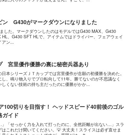
ン G430がマークダウンになりました
ました。マークダウンしたのはモデルではG430 MAX、G430
 MAX HL、G430 SFT HLで、アイテムではドライバー、フェアウェイ
ン...
プ 宮里優作優勝の裏に秘密兵器あり
の日本シリーズＪＴカップでは宮里優作が念願の初優勝を決めた。
にし、鳴り物入りでプロ転向して11年。勝てないのが不思議なく
しくない技術の持ち主だったのに優勝がかか...
ア100切りを目指す！ ヘッドスピード40前後のゴル
略ガイド
…」「せっかく力を入れて打ったのに、全然距離が出ない…」スラ
はこれだけ聞いてください。💡 大丈夫！スライスは必ず直せま
見られるミスショットですが、原因がはっき...