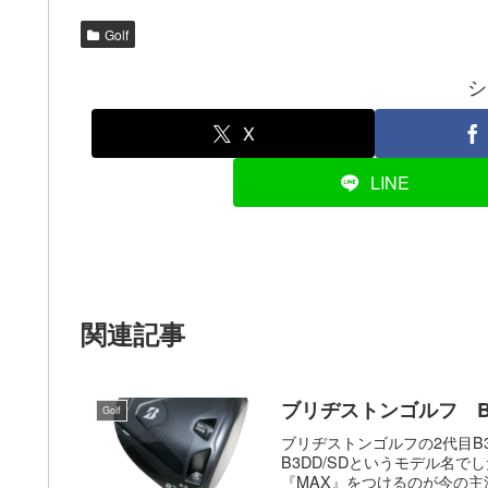
Golf
シ
X
LINE
関連記事
ブリヂストンゴルフ B
Golf
ブリヂストンゴルフの2代目B
B3DD/SDというモデル名で
『MAX』をつけるのが今の主流