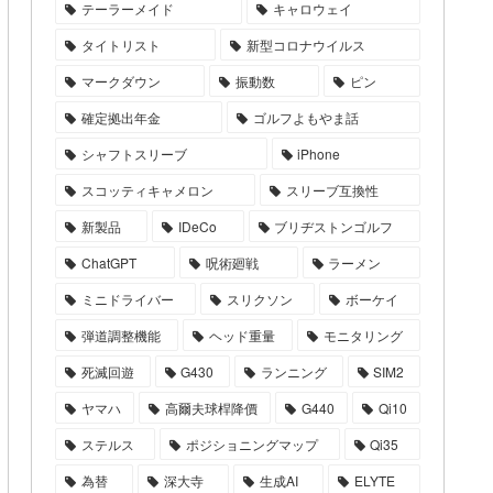
テーラーメイド
キャロウェイ
タイトリスト
新型コロナウイルス
マークダウン
振動数
ピン
確定拠出年金
ゴルフよもやま話
シャフトスリーブ
iPhone
スコッティキャメロン
スリーブ互換性
新製品
IDeCo
ブリヂストンゴルフ
ChatGPT
呪術廻戦
ラーメン
ミニドライバー
スリクソン
ボーケイ
弾道調整機能
ヘッド重量
モニタリング
死滅回遊
G430
ランニング
SIM2
ヤマハ
高爾夫球桿降價
G440
Qi10
ステルス
ポジショニングマップ
Qi35
為替
深大寺
生成AI
ELYTE