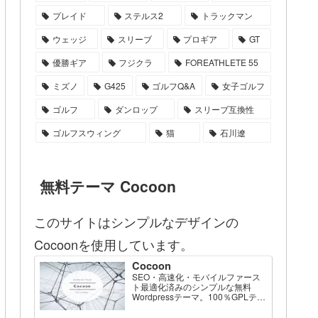
プレイド
ステルス2
トラックマン
ウェッジ
スリーブ
プロギア
GT
優勝ギア
フジクラ
FOREATHLETE 55
ミズノ
G425
ゴルフQ&A
女子ゴルフ
ゴルフ
ダンロップ
スリーブ互換性
ゴルフスウィング
猫
石川遼
無料テーマ Cocoon
このサイトはシンプルなデザインの
Cocoonを使用しています。
Cocoon
SEO・高速化・モバイルファース
ト最適化済みのシンプルな無料
Wordpressテーマ。100％GPLテー
マです。