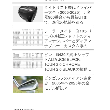
タイトリスト歴代ドライバ
ー大全（2005-2025）：名
器900番台から最新GTま
で、進化の軌跡を辿る
テーラーメイド Qi10シリ
ーズの純正シャフトのディ
アマナシルバーとディアマ
ナブルー、カスタム系の
SPEEDER NK BLACK、
ピン G430の純正シャフ
TOUR AD VF、Diamana
トALTA JCB BLACK、
WBの振動数を測ってみた
TOUR 2.0 CHROME、
TOUR 2.0 BLACKの振動数
を測ってみました
ピンゴルフのアイアン進化
史：2005年〜2025年の全
モデル解説ｖ