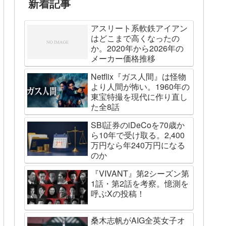
新着記事
アスリート系軟鉄アイアン
はどこまで高くなったの
か。2020年から2026年の
メーカー価格推移
Netflix『ガス人間』は怪物
より人間が怖い。1960年の
東宝特撮を現代に作り直し
た全8話
SBI証券のiDeCoを70歳か
ら10年で受け取る。2,400
万円なら年240万円になる
のか
『VIVANT』第2シーズン第
1話・第2話を考察。憶測を
呼ぶXの投稿！
桑木志帆がAIG全英女子オ