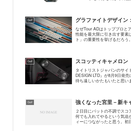
グラファイトデザイン：シ
Golf
なぜTour ADはトッププ
性能を最大限に引き出す要素
ト」の重要性を挙げるだろう。
スコッティキャメロン B3 
Golf
タイトリストジャパンのサイトに
DESIGN LTD』が8月9
待ち遠しいかたもいたと思いま
強くなった宮里－新キ
Golf
２日目にパットの不調でスコ
何でも入れてやるという気迫
ィーにつながったと思う。初日