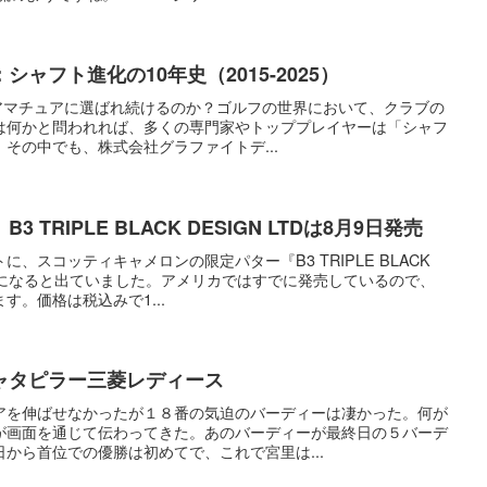
ャフト進化の10年史（2015-2025）
ロとアマチュアに選ばれ続けるのか？ゴルフの世界において、クラブの
は何かと問われれば、多くの専門家やトッププレイヤーは「シャフ
その中でも、株式会社グラファイトデ...
TRIPLE BLACK DESIGN LTDは8月9日発売
、スコッティキャメロンの限定パター『B3 TRIPLE BLACK
日発売になると出ていました。アメリカではすでに発売しているので、
す。価格は税込みで1...
ャタピラー三菱レディース
アを伸ばせなかったが１８番の気迫のバーディーは凄かった。何が
が画面を通じて伝わってきた。あのバーディーが最終日の５バーデ
から首位での優勝は初めてで、これで宮里は...