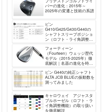
ブリヂストンゴルフドライ
バーの進化：2015年～
2025年の変遷と技術の系譜
ピン
G410/G425/G430/G440の
シャフトスリーブポジショ
ン（ロフト・ライ角調整機
能）について
フォーティーン
（Fourteen）ウェッジ歴代
モデル（2015-2025年）徹
底解説｜名器の進化を時系
列で辿る
ピン G440の純正シャフト
ALTA JCB BLUEの振動数を
測ってみました
キャロウェイ アジャスタ
ブルホーゼル（ロフト・ラ
イ角調整機能）の取り扱い
を徹底解説