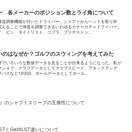
ー 各メーカーのポジション数とライ角について
弾道調整機能が付いたドライバー。シャフトからヘッドを取り外
変えることで弾道を調整できるいわゆるカチャカチャドライバー。
、ピン、タイトリスト、コブラ、ブリヂストン...
いのはなぜか？ゴルフのスウィングを考えてみた
げでいろいろな数値データを見ることが出来るようになった。私が
マン４で、クラブデータとしてクラブスピード、アタックアング
パスなど13項目、ボールデータとしてボール...
E）のシャフトスリーブの互換性について
TとG425LST違いについて