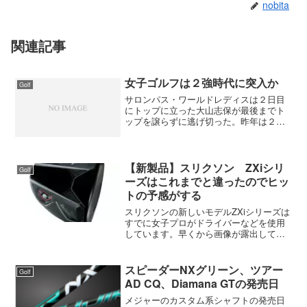
nobita
関連記事
女子ゴルフは２強時代に突入か
Golf
サロンパス・ワールドレディスは２日目
にトップに立った大山志保が最後までト
ップを譲らずに逃げ切った。昨年は２勝
しかできなかったが、宮里藍がアメリカ
ツアーに参戦した今なら大山がトップを
狙える。昨年のデータを見てもバディー
数とパーオン率はトップ。...
【新製品】スリクソン ZXiシリ
Golf
ーズはこれまでと違ったのでヒッ
トの予感がする
スリクソンの新しいモデルZXiシリーズは
すでに女子プロがドライバーなどを使用
しています。早くから画像が露出してい
るので知っている人も多かったと思いま
すが、正式なリリースは10月10日に行わ
れました。ZXiシリーズの発売日は11月9
スピーダーNXグリーン、ツアー
Golf
日になりま...
AD CQ、Diamana GTの発売日
メジャーのカスタム系シャフトの発売日