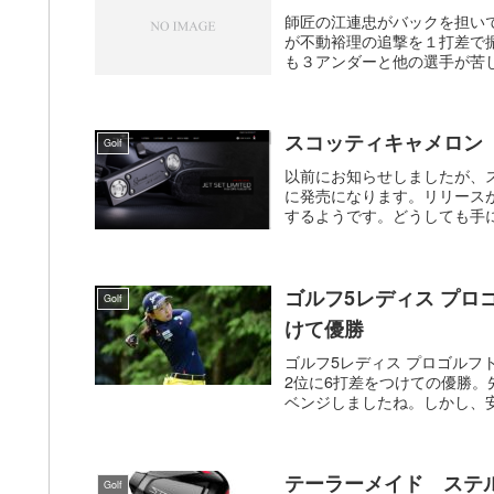
師匠の江連忠がバックを担い
が不動裕理の追撃を１打差で
も３アンダーと他の選手が苦し
スコッティキャメロン 限定『
Golf
以前にお知らせしましたが、スコッテ
に発売になります。リリース
するようです。どうしても手に
ゴルフ5レディス プロ
Golf
けて優勝
ゴルフ5レディス プロゴル
2位に6打差をつけての優勝
ベンジしましたね。しかし、安
テーラーメイド ステル
Golf