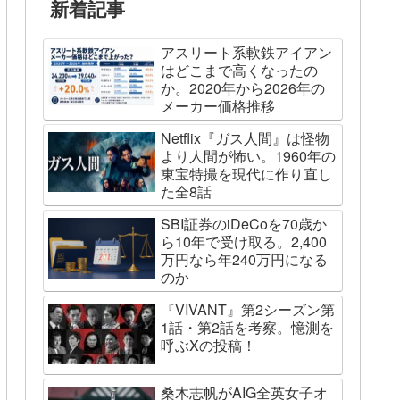
新着記事
アスリート系軟鉄アイアン
はどこまで高くなったの
か。2020年から2026年の
メーカー価格推移
Netflix『ガス人間』は怪物
より人間が怖い。1960年の
東宝特撮を現代に作り直し
た全8話
SBI証券のiDeCoを70歳か
ら10年で受け取る。2,400
万円なら年240万円になる
のか
『VIVANT』第2シーズン第
1話・第2話を考察。憶測を
呼ぶXの投稿！
桑木志帆がAIG全英女子オ