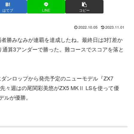
はてブ
LINE
コピー
2022.10.05
2023.11.01
覇者勝みなみが連覇を達成したね。最終日は3打差か
回り通算3アンダーで勝った。難コースでスコアを落と
。
ダンロップから発売予定のニューモデル『ZX7
、先々週はの尾関彩美悠がZX5 MKⅡ LSを使って優
デルが優勝。