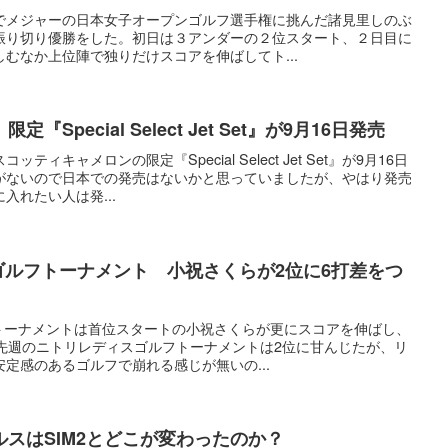
でメジャーの日本女子オープンゴルフ選手権に挑んだ諸見里しのぶ
振り切り優勝をした。初日は３アンダーの２位スタート、２日目に
むなか上位陣で独りだけスコアを伸ばしてト...
Special Select Jet Set』が9月16日発売
ィキャメロンの限定『Special Select Jet Set』が9月16日
がないので日本での発売はないかと思っていましたが、やはり発売
入れたい人は発...
ゴルフトーナメント 小祝さくらが2位に6打差をつ
フトーナメントは首位スタートの小祝さくらが更にスコアを伸ばし、
。先週のニトリレディスゴルフトーナメントは2位に甘んじたが、リ
定感のあるゴルフで崩れる感じが無いの...
スはSIM2とどこが変わったのか？