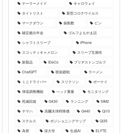
テーラーメイド
キャロウェイ
タイトリスト
新型コロナウイルス
マークダウン
振動数
ピン
確定拠出年金
ゴルフよもやま話
シャフトスリーブ
iPhone
スコッティキャメロン
スリーブ互換性
新製品
IDeCo
ブリヂストンゴルフ
ChatGPT
呪術廻戦
ラーメン
ミニドライバー
スリクソン
ボーケイ
弾道調整機能
ヘッド重量
モニタリング
死滅回遊
G430
ランニング
SIM2
ヤマハ
高爾夫球桿降價
G440
Qi10
ステルス
ポジショニングマップ
Qi35
為替
深大寺
生成AI
ELYTE