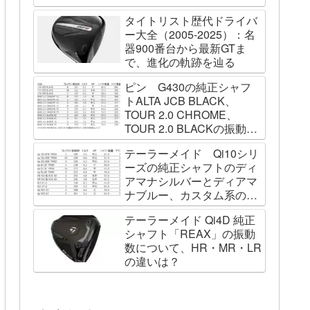
タイトリスト歴代ドライバ
ー大全（2005-2025）：名
器900番台から最新GTま
で、進化の軌跡を辿る
ピン G430の純正シャフ
トALTA JCB BLACK、
TOUR 2.0 CHROME、
TOUR 2.0 BLACKの振動数
を測ってみました
テーラーメイド Qi10シリ
ーズの純正シャフトのディ
アマナシルバーとディアマ
ナブルー、カスタム系の
SPEEDER NK BLACK、
テーラーメイド Qi4D 純正
TOUR AD VF、Diamana
シャフト「REAX」の振動
WBの振動数を測ってみた
数について、HR・MR・LR
の違いは？