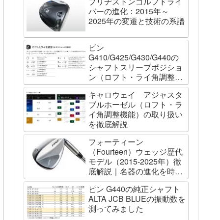
ブリヂストンゴルフドライ
バーの進化：2015年～
2025年の変遷と技術の系譜
ピン
G410/G425/G430/G440の
シャフトスリーブポジショ
ン（ロフト・ライ角調整機
能）について
キャロウェイ アジャスタ
ブルホーゼル（ロフト・ラ
イ角調整機能）の取り扱い
を徹底解説
フォーティーン
（Fourteen）ウェッジ歴代
モデル（2015-2025年）徹
底解説｜名器の進化を時系
列で辿る
ピン G440の純正シャフト
ALTA JCB BLUEの振動数を
測ってみました