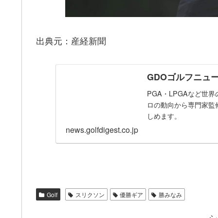
出典元：産経新聞
GDOゴルフニュ
PGA・LPGAなど世
ロの動向から専門家監
しめます。
news.golfdigest.co.jp
Golf
スリクソン
優勝ギア
勝みなみ
シ